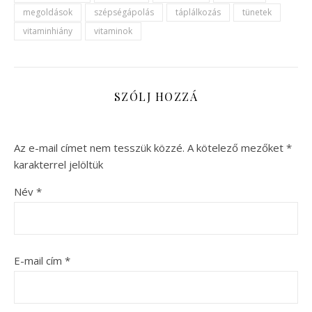
megoldások
szépségápolás
táplálkozás
tünetek
vitaminhiány
vitaminok
SZÓLJ HOZZÁ
Az e-mail címet nem tesszük közzé.
A kötelező mezőket
*
karakterrel jelöltük
Név
*
E-mail cím
*