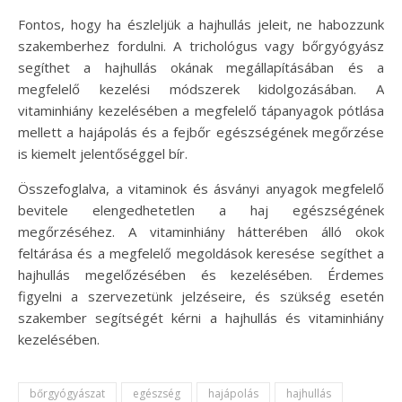
Fontos, hogy ha észleljük a hajhullás jeleit, ne habozzunk
szakemberhez fordulni. A trichológus vagy bőrgyógyász
segíthet a hajhullás okának megállapításában és a
megfelelő kezelési módszerek kidolgozásában. A
vitaminhiány kezelésében a megfelelő tápanyagok pótlása
mellett a hajápolás és a fejbőr egészségének megőrzése
is kiemelt jelentőséggel bír.
Összefoglalva, a vitaminok és ásványi anyagok megfelelő
bevitele elengedhetetlen a haj egészségének
megőrzéséhez. A vitaminhiány hátterében álló okok
feltárása és a megfelelő megoldások keresése segíthet a
hajhullás megelőzésében és kezelésében. Érdemes
figyelni a szervezetünk jelzéseire, és szükség esetén
szakember segítségét kérni a hajhullás és vitaminhiány
kezelésében.
bőrgyógyászat
egészség
hajápolás
hajhullás