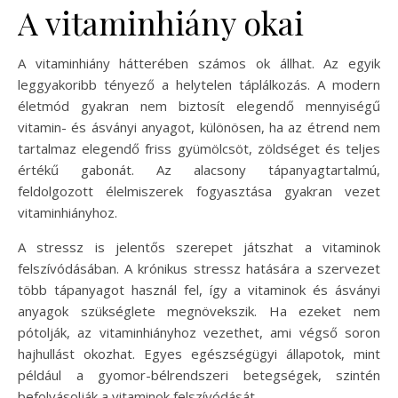
A vitaminhiány okai
A vitaminhiány hátterében számos ok állhat. Az egyik
leggyakoribb tényező a helytelen táplálkozás. A modern
életmód gyakran nem biztosít elegendő mennyiségű
vitamin- és ásványi anyagot, különösen, ha az étrend nem
tartalmaz elegendő friss gyümölcsöt, zöldséget és teljes
értékű gabonát. Az alacsony tápanyagtartalmú,
feldolgozott élelmiszerek fogyasztása gyakran vezet
vitaminhiányhoz.
A stressz is jelentős szerepet játszhat a vitaminok
felszívódásában. A krónikus stressz hatására a szervezet
több tápanyagot használ fel, így a vitaminok és ásványi
anyagok szükséglete megnövekszik. Ha ezeket nem
pótolják, az vitaminhiányhoz vezethet, ami végső soron
hajhullást okozhat. Egyes egészségügyi állapotok, mint
például a gyomor-bélrendszeri betegségek, szintén
befolyásolják a vitaminok felszívódását.