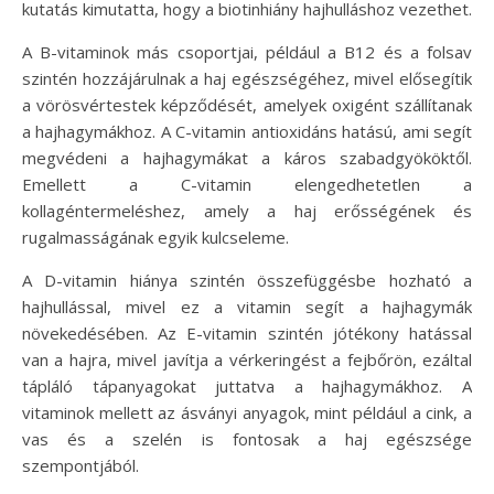
kutatás kimutatta, hogy a biotinhiány hajhulláshoz vezethet.
A B-vitaminok más csoportjai, például a B12 és a folsav
szintén hozzájárulnak a haj egészségéhez, mivel elősegítik
a vörösvértestek képződését, amelyek oxigént szállítanak
a hajhagymákhoz. A C-vitamin antioxidáns hatású, ami segít
megvédeni a hajhagymákat a káros szabadgyököktől.
Emellett a C-vitamin elengedhetetlen a
kollagéntermeléshez, amely a haj erősségének és
rugalmasságának egyik kulcseleme.
A D-vitamin hiánya szintén összefüggésbe hozható a
hajhullással, mivel ez a vitamin segít a hajhagymák
növekedésében. Az E-vitamin szintén jótékony hatással
van a hajra, mivel javítja a vérkeringést a fejbőrön, ezáltal
tápláló tápanyagokat juttatva a hajhagymákhoz. A
vitaminok mellett az ásványi anyagok, mint például a cink, a
vas és a szelén is fontosak a haj egészsége
szempontjából.