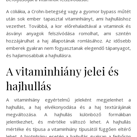
A cöliákia, a Crohn-betegség vagy a gyomor bypass műtét
után sok ember tapasztal vitaminhiányt, ami hajhulláshoz
vezethet. Továbbá, a kor előrehaladtával a vitaminok és
ásványi anyagok felszívódása romolhat, ami szintén
hozzájárulhat a haj állapotának romlásához. Az idősebb
emberek gyakran nem fogyasztanak elegendő tápanyagot,
és hajlamosabbak a hajhullásra.
A vitaminhiány jelei és
hajhullás
A vitaminhiány egyértelmű jeleként megjelenhet a
hajhullás, a haj elvékonyodása és a haj textúrájának
megváltozása. A hajhullás különböző formákban
jelentkezhet, és mértéke változó lehet. A hajhullás
mértéke és típusa a vitaminhiány típusától függően eltérő
lehet. A biotinhiány esetén a hajhullás gyakran a fejbőrön