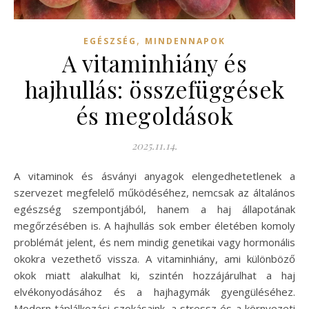
,
EGÉSZSÉG
MINDENNAPOK
A vitaminhiány és
hajhullás: összefüggések
és megoldások
2025.11.14.
A vitaminok és ásványi anyagok elengedhetetlenek a
szervezet megfelelő működéséhez, nemcsak az általános
egészség szempontjából, hanem a haj állapotának
megőrzésében is. A hajhullás sok ember életében komoly
problémát jelent, és nem mindig genetikai vagy hormonális
okokra vezethető vissza. A vitaminhiány, ami különböző
okok miatt alakulhat ki, szintén hozzájárulhat a haj
elvékonyodásához és a hajhagymák gyengüléséhez.
Modern táplálkozási szokásaink, a stressz és a környezeti