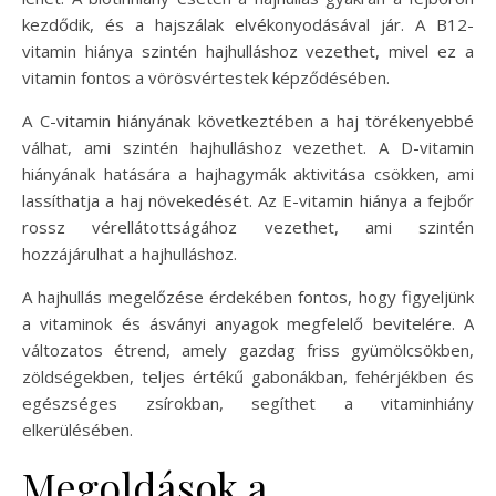
kezdődik, és a hajszálak elvékonyodásával jár. A B12-
vitamin hiánya szintén hajhulláshoz vezethet, mivel ez a
vitamin fontos a vörösvértestek képződésében.
A C-vitamin hiányának következtében a haj törékenyebbé
válhat, ami szintén hajhulláshoz vezethet. A D-vitamin
hiányának hatására a hajhagymák aktivitása csökken, ami
lassíthatja a haj növekedését. Az E-vitamin hiánya a fejbőr
rossz vérellátottságához vezethet, ami szintén
hozzájárulhat a hajhulláshoz.
A hajhullás megelőzése érdekében fontos, hogy figyeljünk
a vitaminok és ásványi anyagok megfelelő bevitelére. A
változatos étrend, amely gazdag friss gyümölcsökben,
zöldségekben, teljes értékű gabonákban, fehérjékben és
egészséges zsírokban, segíthet a vitaminhiány
elkerülésében.
Megoldások a