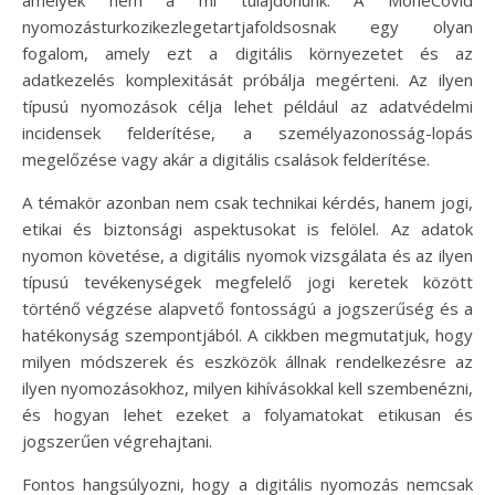
nyomozásturkozikezlegetartjafoldsosnak egy olyan
fogalom, amely ezt a digitális környezetet és az
adatkezelés komplexitását próbálja megérteni. Az ilyen
típusú nyomozások célja lehet például az adatvédelmi
incidensek felderítése, a személyazonosság-lopás
megelőzése vagy akár a digitális csalások felderítése.
A témakör azonban nem csak technikai kérdés, hanem jogi,
etikai és biztonsági aspektusokat is felölel. Az adatok
nyomon követése, a digitális nyomok vizsgálata és az ilyen
típusú tevékenységek megfelelő jogi keretek között
történő végzése alapvető fontosságú a jogszerűség és a
hatékonyság szempontjából. A cikkben megmutatjuk, hogy
milyen módszerek és eszközök állnak rendelkezésre az
ilyen nyomozásokhoz, milyen kihívásokkal kell szembenézni,
és hogyan lehet ezeket a folyamatokat etikusan és
jogszerűen végrehajtani.
Fontos hangsúlyozni, hogy a digitális nyomozás nemcsak