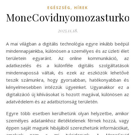
,
EGÉSZSÉG
HÍREK
MoneCovidnyomozasturkozik
2025.11.18.
A mai világban a digitális technológia egyre inkább beépül
mindennapjainkba, különösen a személyes és az üzleti élet
területein egyaránt. Az online kommunikáció, az
adatkezelés és a különféle digitális szolgáltatások
mindennapossá váltak, és ezek az eszközök lehetővé
teszik számunkra, hogy gyorsabban, hatékonyabban és
kényelmesebben intézzük ügyeinket. Ugyanakkor ez a
digitalizáció új kihívásokat is hozott magával, különösen az
adatvédelem és az adatbiztonság területén.
Egyre több esetben kerülhetünk olyan helyzetbe, amikor
személyes adatainkhoz illetéktelenek férnek hozzá, vagy
éppen saját magunk hibájából szerezhetünk információkat,
amelyek nem a mi tulajdonunk. A MoneCovid