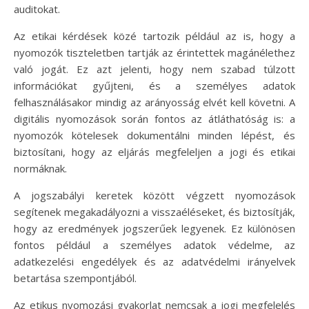
auditokat.
Az etikai kérdések közé tartozik például az is, hogy a
nyomozók tiszteletben tartják az érintettek magánélethez
való jogát. Ez azt jelenti, hogy nem szabad túlzott
információkat gyűjteni, és a személyes adatok
felhasználásakor mindig az arányosság elvét kell követni. A
digitális nyomozások során fontos az átláthatóság is: a
nyomozók kötelesek dokumentálni minden lépést, és
biztosítani, hogy az eljárás megfeleljen a jogi és etikai
normáknak.
A jogszabályi keretek között végzett nyomozások
segítenek megakadályozni a visszaéléseket, és biztosítják,
hogy az eredmények jogszerűek legyenek. Ez különösen
fontos például a személyes adatok védelme, az
adatkezelési engedélyek és az adatvédelmi irányelvek
betartása szempontjából.
Az etikus nyomozási gyakorlat nemcsak a jogi megfelelés