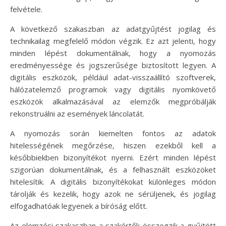
felvétele.
A következő szakaszban az adatgyűjtést jogilag és
technikailag megfelelő módon végzik. Ez azt jelenti, hogy
minden lépést dokumentálnak, hogy a nyomozás
eredményessége és jogszerűsége biztosított legyen. A
digitális eszközök, például adat-visszaállító szoftverek,
hálózatelemző programok vagy digitális nyomkövető
eszközök alkalmazásával az elemzők megpróbálják
rekonstruálni az események láncolatát.
A nyomozás során kiemelten fontos az adatok
hitelességének megőrzése, hiszen ezekből kell a
későbbiekben bizonyítékot nyerni. Ezért minden lépést
szigorúan dokumentálnak, és a felhasznált eszközöket
hitelesítik. A digitális bizonyítékokat különleges módon
tárolják és kezelik, hogy azok ne sérüljenek, és jogilag
elfogadhatóak legyenek a bíróság előtt.
Az elemzési szakaszban a szakértők összegzik a gyűjtött