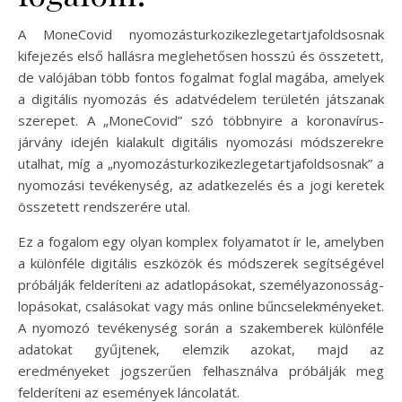
A MoneCovid nyomozásturkozikezlegetartjafoldsosnak
kifejezés első hallásra meglehetősen hosszú és összetett,
de valójában több fontos fogalmat foglal magába, amelyek
a digitális nyomozás és adatvédelem területén játszanak
szerepet. A „MoneCovid” szó többnyire a koronavírus-
járvány idején kialakult digitális nyomozási módszerekre
utalhat, míg a „nyomozásturkozikezlegetartjafoldsosnak” a
nyomozási tevékenység, az adatkezelés és a jogi keretek
összetett rendszerére utal.
Ez a fogalom egy olyan komplex folyamatot ír le, amelyben
a különféle digitális eszközök és módszerek segítségével
próbálják felderíteni az adatlopásokat, személyazonosság-
lopásokat, csalásokat vagy más online bűncselekményeket.
A nyomozó tevékenység során a szakemberek különféle
adatokat gyűjtenek, elemzik azokat, majd az
eredményeket jogszerűen felhasználva próbálják meg
felderíteni az események láncolatát.