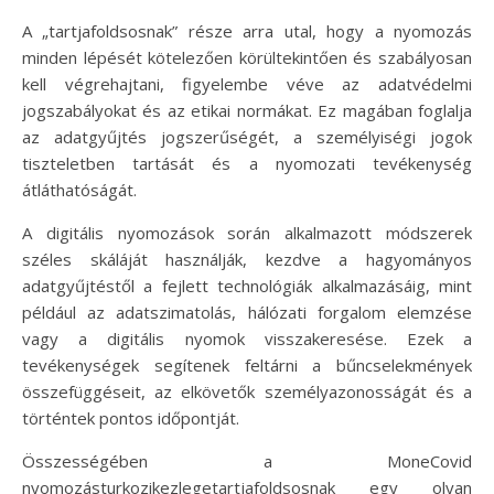
A „tartjafoldsosnak” része arra utal, hogy a nyomozás
minden lépését kötelezően körültekintően és szabályosan
kell végrehajtani, figyelembe véve az adatvédelmi
jogszabályokat és az etikai normákat. Ez magában foglalja
az adatgyűjtés jogszerűségét, a személyiségi jogok
tiszteletben tartását és a nyomozati tevékenység
átláthatóságát.
A digitális nyomozások során alkalmazott módszerek
széles skáláját használják, kezdve a hagyományos
adatgyűjtéstől a fejlett technológiák alkalmazásáig, mint
például az adatszimatolás, hálózati forgalom elemzése
vagy a digitális nyomok visszakeresése. Ezek a
tevékenységek segítenek feltárni a bűncselekmények
összefüggéseit, az elkövetők személyazonosságát és a
történtek pontos időpontját.
Összességében a MoneCovid
nyomozásturkozikezlegetartjafoldsosnak egy olyan