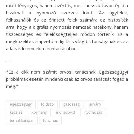
miatt lényeges, hanem azért is, mert hosszú távon építi a
bizalmat a nyomozó szervek iránt. Az ügyfelek,
felhasználók és az érintett felek számára ez biztosíték
arra, hogy a digitális nyomozás nemcsak hatékony, hanem
tisztességes és felelősségteljes módon történik. Ez a
megközelítés alapvető a digitális világ biztonságának és az
adatvédelemnek a fenntartásában.
—
*Ez a cikk nem számít orvosi tanácsnak. Egészségügyi
problémák esetén mindenki csak az orvos tanácsát fogadja
meg.*
egészségügy
földszö
gazdaság
járvány
kezelés
kormány
monecovid
nyomozás
turisztikai ipar
turizmus