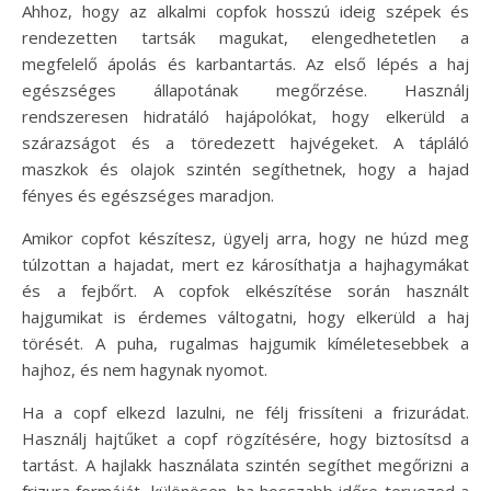
Ahhoz, hogy az alkalmi copfok hosszú ideig szépek és
rendezetten tartsák magukat, elengedhetetlen a
megfelelő ápolás és karbantartás. Az első lépés a haj
egészséges állapotának megőrzése. Használj
rendszeresen hidratáló hajápolókat, hogy elkerüld a
szárazságot és a töredezett hajvégeket. A tápláló
maszkok és olajok szintén segíthetnek, hogy a hajad
fényes és egészséges maradjon.
Amikor copfot készítesz, ügyelj arra, hogy ne húzd meg
túlzottan a hajadat, mert ez károsíthatja a hajhagymákat
és a fejbőrt. A copfok elkészítése során használt
hajgumikat is érdemes váltogatni, hogy elkerüld a haj
törését. A puha, rugalmas hajgumik kíméletesebbek a
hajhoz, és nem hagynak nyomot.
Ha a copf elkezd lazulni, ne félj frissíteni a frizurádat.
Használj hajtűket a copf rögzítésére, hogy biztosítsd a
tartást. A hajlakk használata szintén segíthet megőrizni a