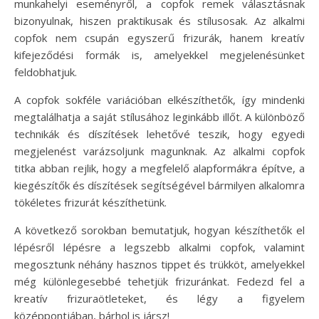
munkahelyi eseményről, a copfok remek választásnak
bizonyulnak, hiszen praktikusak és stílusosak. Az alkalmi
copfok nem csupán egyszerű frizurák, hanem kreatív
kifejeződési formák is, amelyekkel megjelenésünket
feldobhatjuk.
A copfok sokféle variációban elkészíthetők, így mindenki
megtalálhatja a saját stílusához leginkább illőt. A különböző
technikák és díszítések lehetővé teszik, hogy egyedi
megjelenést varázsoljunk magunknak. Az alkalmi copfok
titka abban rejlik, hogy a megfelelő alapformákra építve, a
kiegészítők és díszítések segítségével bármilyen alkalomra
tökéletes frizurát készíthetünk.
A következő sorokban bemutatjuk, hogyan készíthetők el
lépésről lépésre a legszebb alkalmi copfok, valamint
megosztunk néhány hasznos tippet és trükköt, amelyekkel
még különlegesebbé tehetjük frizuránkat. Fedezd fel a
kreatív frizuraötleteket, és légy a figyelem
középpontjában, bárhol is jársz!