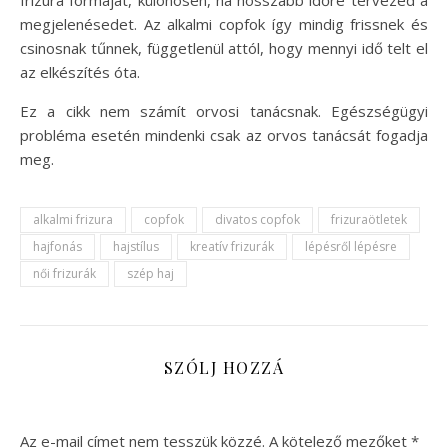
frizura formáját, különösen, ha hosszabb időre tervezed a
megjelenésedet. Az alkalmi copfok így mindig frissnek és
csinosnak tűnnek, függetlenül attól, hogy mennyi idő telt el
az elkészítés óta.
Ez a cikk nem számít orvosi tanácsnak. Egészségügyi
probléma esetén mindenki csak az orvos tanácsát fogadja
meg.
alkalmi frizura
copfok
divatos copfok
frizuraötletek
hajfonás
hajstílus
kreatív frizurák
lépésről lépésre
női frizurák
szép haj
SZÓLJ HOZZÁ
Az e-mail címet nem tesszük közzé.
A kötelező mezőket
*