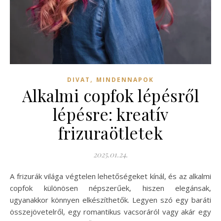
,
DIVAT
MINDENNAPOK
Alkalmi copfok lépésről
lépésre: kreatív
frizuraötletek
2025.01.24.
A frizurák világa végtelen lehetőségeket kínál, és az alkalmi
copfok különösen népszerűek, hiszen elegánsak,
ugyanakkor könnyen elkészíthetők. Legyen szó egy baráti
összejövetelről, egy romantikus vacsoráról vagy akár egy