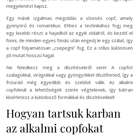
megjelenést kapsz.
Egy másik izgalmas megoldás a vízesés copf, amely
gyönyörű és romantikus. Ehhez a technikához fogj meg
egy kisebb részt a hajadból az egyik oldalról, és kezdd el
fonni, de minden egyes fonás után engedj le egy szálat, így
a copf folyamatosan „csepegni” fog. Ez a stílus különösen
jól mutat hosszú hajjal.
Ne feledkezz meg a díszítésekről sem! A copfot
szalagokkal, virágokkal vagy gyöngyökkel díszítheted, így a
frizurád még egyedibb és szebbé válik. Az alkalmi
copfoknál a lehetőségek szinte végtelenek, így bátran
kísérletezz a különböző formákkal és díszítésekkel!
Hogyan tartsuk karban
az alkalmi copfokat