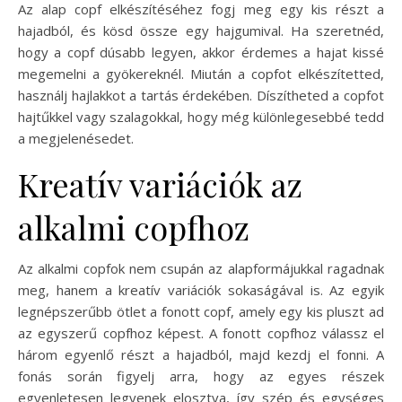
Az alap copf elkészítéséhez fogj meg egy kis részt a
hajadból, és kösd össze egy hajgumival. Ha szeretnéd,
hogy a copf dúsabb legyen, akkor érdemes a hajat kissé
megemelni a gyökereknél. Miután a copfot elkészítetted,
használj hajlakkot a tartás érdekében. Díszítheted a copfot
hajtűkkel vagy szalagokkal, hogy még különlegesebbé tedd
a megjelenésedet.
Kreatív variációk az
alkalmi copfhoz
Az alkalmi copfok nem csupán az alapformájukkal ragadnak
meg, hanem a kreatív variációk sokaságával is. Az egyik
legnépszerűbb ötlet a fonott copf, amely egy kis pluszt ad
az egyszerű copfhoz képest. A fonott copfhoz válassz el
három egyenlő részt a hajadból, majd kezdj el fonni. A
fonás során figyelj arra, hogy az egyes részek
egyenletesen legyenek elosztva, így szép és egységes