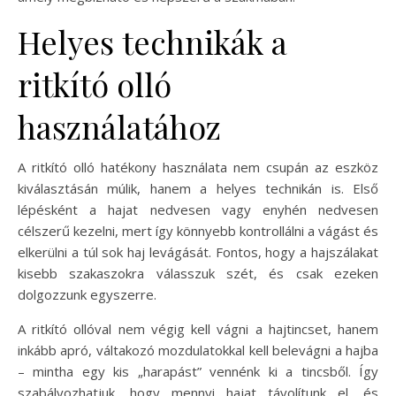
Helyes technikák a
ritkító olló
használatához
A ritkító olló hatékony használata nem csupán az eszköz
kiválasztásán múlik, hanem a helyes technikán is. Első
lépésként a hajat nedvesen vagy enyhén nedvesen
célszerű kezelni, mert így könnyebb kontrollálni a vágást és
elkerülni a túl sok haj levágását. Fontos, hogy a hajszálakat
kisebb szakaszokra válasszuk szét, és csak ezeken
dolgozzunk egyszerre.
A ritkító ollóval nem végig kell vágni a hajtincset, hanem
inkább apró, váltakozó mozdulatokkal kell belevágni a hajba
– mintha egy kis „harapást” vennénk ki a tincsből. Így
szabályozhatjuk, hogy mennyi hajat távolítunk el, és