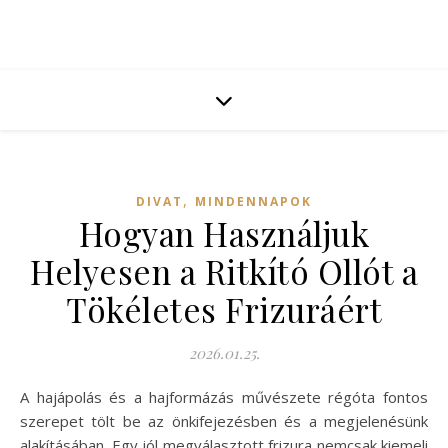
,
DIVAT
MINDENNAPOK
Hogyan Használjuk
Helyesen a Ritkító Ollót a
Tökéletes Frizuráért
2026.01.25.
A hajápolás és a hajformázás művészete régóta fontos
szerepet tölt be az önkifejezésben és a megjelenésünk
alakításában. Egy jól megválasztott frizura nemcsak kiemeli