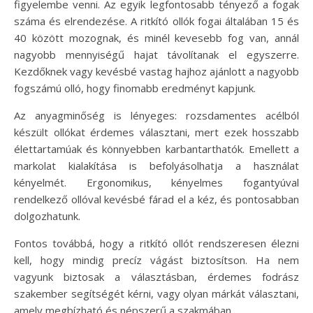
figyelembe venni. Az egyik legfontosabb tényező a fogak
száma és elrendezése. A ritkító ollók fogai általában 15 és
40 között mozognak, és minél kevesebb fog van, annál
nagyobb mennyiségű hajat távolítanak el egyszerre.
Kezdőknek vagy kevésbé vastag hajhoz ajánlott a nagyobb
fogszámú olló, hogy finomabb eredményt kapjunk.
Az anyagminőség is lényeges: rozsdamentes acélból
készült ollókat érdemes választani, mert ezek hosszabb
élettartamúak és könnyebben karbantarthatók. Emellett a
markolat kialakítása is befolyásolhatja a használat
kényelmét. Ergonomikus, kényelmes fogantyúval
rendelkező ollóval kevésbé fárad el a kéz, és pontosabban
dolgozhatunk.
Fontos továbbá, hogy a ritkító ollót rendszeresen élezni
kell, hogy mindig precíz vágást biztosítson. Ha nem
vagyunk biztosak a választásban, érdemes fodrász
szakember segítségét kérni, vagy olyan márkát választani,
amely megbízható és népszerű a szakmában.