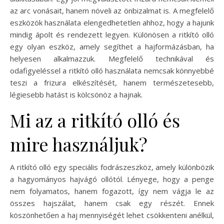
az arc vonásait, hanem növeli az önbizalmat is. A megfelelő
eszközök használata elengedhetetlen ahhoz, hogy a hajunk
mindig ápolt és rendezett legyen. Különösen a ritkító olló
egy olyan eszköz, amely segíthet a hajformázásban, ha
helyesen alkalmazzuk. Megfelelő technikával és
odafigyeléssel a ritkító olló használata nemcsak könnyebbé
teszi a frizura elkészítését, hanem természetesebb,
légiesebb hatást is kölcsönöz a hajnak.
Mi az a ritkító olló és
mire használjuk?
A ritkító olló egy speciális fodrászeszköz, amely különbözik
a hagyományos hajvágó ollótól. Lényege, hogy a penge
nem folyamatos, hanem fogazott, így nem vágja le az
összes hajszálat, hanem csak egy részét. Ennek
köszönhetően a haj mennyiségét lehet csökkenteni anélkül,