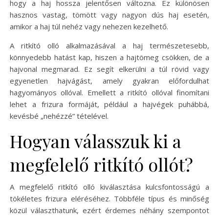
hogy a haj hossza jelentősen változna. Ez különösen
hasznos vastag, tömött vagy nagyon dús haj esetén,
amikor a haj túl nehéz vagy nehezen kezelhető.
A ritkító olló alkalmazásával a haj természetesebb,
könnyedebb hatást kap, hiszen a hajtömeg csökken, de a
hajvonal megmarad. Ez segít elkerülni a túl rövid vagy
egyenetlen hajvágást, amely gyakran előfordulhat
hagyományos ollóval. Emellett a ritkító ollóval finomítani
lehet a frizura formáját, például a hajvégek puhábbá,
kevésbé „nehézzé” tételével.
Hogyan válasszuk ki a
megfelelő ritkító ollót?
A megfelelő ritkító olló kiválasztása kulcsfontosságú a
tökéletes frizura eléréséhez. Többféle típus és minőség
közül választhatunk, ezért érdemes néhány szempontot