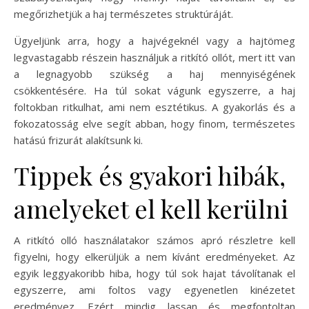
megőrizhetjük a haj természetes struktúráját.
Ügyeljünk arra, hogy a hajvégeknél vagy a hajtömeg
legvastagabb részein használjuk a ritkító ollót, mert itt van
a legnagyobb szükség a haj mennyiségének
csökkentésére. Ha túl sokat vágunk egyszerre, a haj
foltokban ritkulhat, ami nem esztétikus. A gyakorlás és a
fokozatosság elve segít abban, hogy finom, természetes
hatású frizurát alakítsunk ki.
Tippek és gyakori hibák,
amelyeket el kell kerülni
A ritkító olló használatakor számos apró részletre kell
figyelni, hogy elkerüljük a nem kívánt eredményeket. Az
egyik leggyakoribb hiba, hogy túl sok hajat távolítanak el
egyszerre, ami foltos vagy egyenetlen kinézetet
eredményez. Ezért mindig lassan és megfontoltan