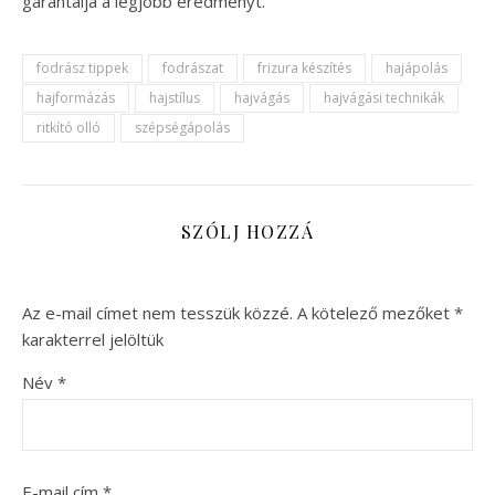
garantálja a legjobb eredményt.
fodrász tippek
fodrászat
frizura készítés
hajápolás
hajformázás
hajstílus
hajvágás
hajvágási technikák
ritkító olló
szépségápolás
SZÓLJ HOZZÁ
Az e-mail címet nem tesszük közzé.
A kötelező mezőket
*
karakterrel jelöltük
Név
*
E-mail cím
*