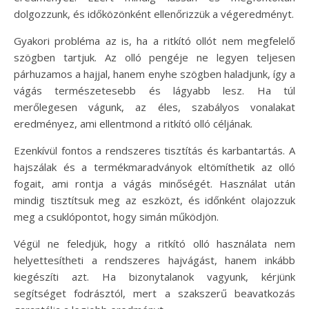
dolgozzunk, és időközönként ellenőrizzük a végeredményt.
Gyakori probléma az is, ha a ritkító ollót nem megfelelő
szögben tartjuk. Az olló pengéje ne legyen teljesen
párhuzamos a hajjal, hanem enyhe szögben haladjunk, így a
vágás természetesebb és lágyabb lesz. Ha túl
merőlegesen vágunk, az éles, szabályos vonalakat
eredményez, ami ellentmond a ritkító olló céljának.
Ezenkívül fontos a rendszeres tisztítás és karbantartás. A
hajszálak és a termékmaradványok eltömíthetik az olló
fogait, ami rontja a vágás minőségét. Használat után
mindig tisztítsuk meg az eszközt, és időnként olajozzuk
meg a csuklópontot, hogy simán működjön.
Végül ne feledjük, hogy a ritkító olló használata nem
helyettesítheti a rendszeres hajvágást, hanem inkább
kiegészíti azt. Ha bizonytalanok vagyunk, kérjünk
segítséget fodrásztól, mert a szakszerű beavatkozás