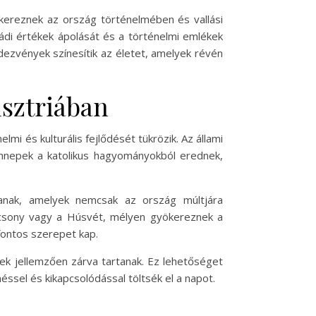
ökereznek az ország történelmében és vallási
ádi értékek ápolását és a történelmi emlékek
ezvények színesítik az életet, amelyek révén
usztriában
mi és kulturális fejlődését tükrözik. Az állami
ünnepek a katolikus hagyományokból erednek,
lanak, amelyek nemcsak az ország múltjára
rácsony vagy a Húsvét, mélyen gyökereznek a
fontos szerepet kap.
tek jellemzően zárva tartanak. Ez lehetőséget
ssel és kikapcsolódással töltsék el a napot.