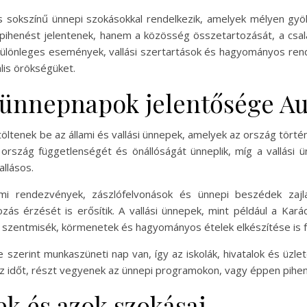
s sokszínű ünnepi szokásokkal rendelkezik, amelyek mélyen gy
ihenést jelentenek, hanem a közösség összetartozását, a csal
különleges események, vallási szertartások és hagyományos rend
ális örökségüket.
si ünnepnapok jelentősége A
ltenek be az állami és vallási ünnepek, amelyek az ország történel
ország függetlenségét és önállóságát ünneplik, míg a vallási 
allásos.
llami rendezvények, zászlófelvonások és ünnepi beszédek zaj
ás érzését is erősítik. A vallási ünnepek, mint például a Ka
i szentmisék, körmenetek és hagyományos ételek elkészítése is 
szerint munkaszüneti nap van, így az iskolák, hivatalok és üzle
 az időt, részt vegyenek az ünnepi programokon, vagy éppen pihené
k és azok szokásai