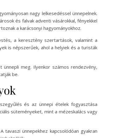
agyományosan nagy lelkesedéssel ünnepelnek.
árosok és falvak adventi vásárokkal, fényekkel
tartoznak a karácsonyi hagyományokhoz.
stés, a keresztény szertartások, valamint a
k is népszerűek, ahol a helyiek és a turisták
 ünnepli meg. Ilyenkor számos rendezvény,
atják be.
yok
sszegyűlés és az ünnepi ételek fogyasztása
ciális süteményeket, mint a mézeskalács vagy
. A tavaszi ünnepekhez kapcsolódóan gyakran