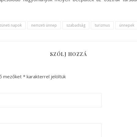
üneti napok
nemzeti ünnep
szabadság
turizmus
ünnepek
SZÓLJ HOZZÁ
ző mezőket
*
karakterrel jelöltük