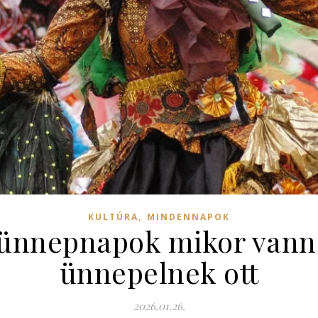
,
KULTÚRA
MINDENNAPOK
 ünnepnapok mikor vann
ünnepelnek ott
2026.01.26.