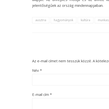
jelentőségűek az ország mindennapjaiban.
ausztria
hagyományok
kultúra
munkasz
Az e-mail címet nem tesszük közzé.
A kötele
Név
*
E-mail cím
*