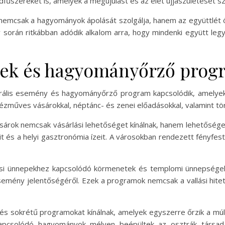
dfűszereket is, amelyek a megújulást és az élet újjászületését szi
 nemcsak a hagyományok ápolását szolgálja, hanem az együttlét ö
v során ritkábban adódik alkalom arra, hogy mindenki együtt le
yek és hagyományőrző pro
ális esemény és hagyományőrző program kapcsolódik, amelyek g
ézműves vásárokkal, néptánc- és zenei előadásokkal, valamint tör
ásárok nemcsak vásárlási lehetőséget kínálnak, hanem lehetősége
 és a helyi gasztronómia ízeit. A városokban rendezett fényfes
lási ünnepekhez kapcsolódó körmenetek és templomi ünnepség
mény jelentőségéről. Ezek a programok nemcsak a vallási hite
s sokrétű programokat kínálnak, amelyek egyszerre őrzik a mú
apcsolódó hagyományok mélyen beépültek az osztrák társada