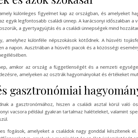
, amely különleges figyelmet kap az országban, és amelyeket h
az egyik legfontosabb családi ünnep. A karácsonyi időszakban a v
i koszorúk, a gyertyagyújtás és a családi ünnepségek mind hozzá
 amelyhez különféle népszokások kötődnek. A húsvéti tojásfe
 a napon. Ausztriában a húsvéti piacok és a közösségi eseménye
megélésében.
ep, amikor az ország a függetlenségét és a nemzeti egységet
endezésre, amelyeken az osztrák hagyományokat és értékeket mut
 és gasztronómiai hagyomán
nak a gasztronómiához, hiszen a családi asztal körül való ö
nyi vacsora például gyakran tartalmaz halételeket, valamint spe
zül.
tes fogások, amelyeket a családok nagy gonddal készítenek el