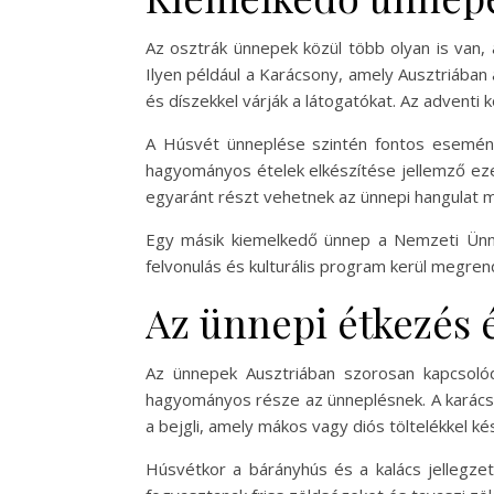
Az osztrák ünnepek közül több olyan is van
Ilyen például a Karácsony, amely Ausztriában 
és díszekkel várják a látogatókat. Az advent
A Húsvét ünneplése szintén fontos esemény,
hagyományos ételek elkészítése jellemző ezen
egyaránt részt vehetnek az ünnepi hangulat 
Egy másik kiemelkedő ünnep a Nemzeti Ünn
felvonulás és kulturális program kerül megr
Az ünnepi étkezés
Az ünnepek Ausztriában szorosan kapcsolód
hagyományos része az ünneplésnek. A karácso
a bejgli, amely mákos vagy diós töltelékkel kés
Húsvétkor a bárányhús és a kalács jellegze