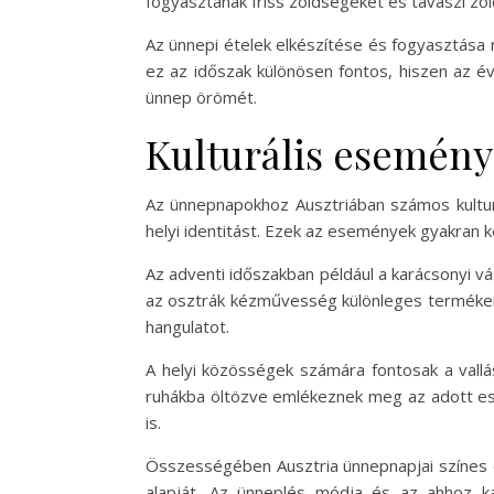
fogyasztanak friss zöldségeket és tavaszi zöl
Az ünnepi ételek elkészítése és fogyasztása
ez az időszak különösen fontos, hiszen az é
ünnep örömét.
Kulturális esemén
Az ünnepnapokhoz Ausztriában számos kultur
helyi identitást. Ezek az események gyakran k
Az adventi időszakban például a karácsonyi v
az osztrák kézművesség különleges termékeit
hangulatot.
A helyi közösségek számára fontosak a val
ruhákba öltözve emlékeznek meg az adott ese
is.
Összességében Ausztria ünnepnapjai színes é
alapját. Az ünneplés módja és az ahhoz k