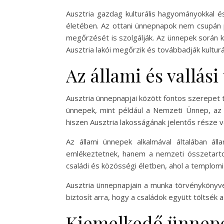
Ausztria gazdag kulturális hagyományokkal é
életében. Az ottani ünnepnapok nem csupán p
megőrzését is szolgálják. Az ünnepek során 
Ausztria lakói megőrzik és továbbadják kultur
Az állami és vallá
Ausztria ünnepnapjai között fontos szerepet tö
ünnepek, mint például a Nemzeti Ünnep, az 
hiszen Ausztria lakosságának jelentős része v
Az állami ünnepek alkalmával általában á
emlékeztetnek, hanem a nemzeti összetartoz
családi és közösségi életben, ahol a templom
Ausztria ünnepnapjain a munka törvénykönyve 
biztosít arra, hogy a családok együtt töltsék
Kiemelkedő ünnepe