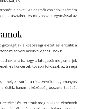
mbolizálják.
römét is növeli. Az osztrák családok számára
gyen az asztalnál, és megosszák egymással az
gramok
azdagítják a közösségi életet és erősítik a
ténelmi felvonulásokkal egészülnek ki.
t adnak arra is, hogy a látogatók megismerjék
tések és koncertek tovább fokozzák az ünnepi
ek, amelyek során a résztvevők hagyományos
t erősítik, hanem a közösség összetartozását
lt értékeit és teremtik meg a közös élmények
lom életébe, így ezek az alkalmak kiemelt