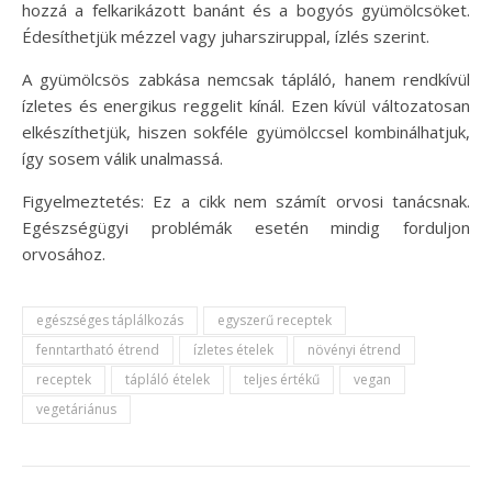
hozzá a felkarikázott banánt és a bogyós gyümölcsöket.
Édesíthetjük mézzel vagy juharsziruppal, ízlés szerint.
A gyümölcsös zabkása nemcsak tápláló, hanem rendkívül
ízletes és energikus reggelit kínál. Ezen kívül változatosan
elkészíthetjük, hiszen sokféle gyümölccsel kombinálhatjuk,
így sosem válik unalmassá.
Figyelmeztetés: Ez a cikk nem számít orvosi tanácsnak.
Egészségügyi problémák esetén mindig forduljon
orvosához.
egészséges táplálkozás
egyszerű receptek
fenntartható étrend
ízletes ételek
növényi étrend
receptek
tápláló ételek
teljes értékű
vegan
vegetáriánus