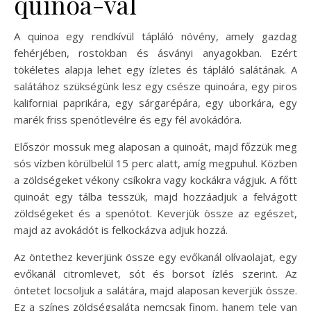
quinoa-val
A quinoa egy rendkívül tápláló növény, amely gazdag
fehérjében, rostokban és ásványi anyagokban. Ezért
tökéletes alapja lehet egy ízletes és tápláló salátának. A
salátához szükségünk lesz egy csésze quinoára, egy piros
kaliforniai paprikára, egy sárgarépára, egy uborkára, egy
marék friss spenótlevélre és egy fél avokádóra.
Először mossuk meg alaposan a quinoát, majd főzzük meg
sós vízben körülbelül 15 perc alatt, amíg megpuhul. Közben
a zöldségeket vékony csíkokra vagy kockákra vágjuk. A főtt
quinoát egy tálba tesszük, majd hozzáadjuk a felvágott
zöldségeket és a spenótot. Keverjük össze az egészet,
majd az avokádót is felkockázva adjuk hozzá.
Az öntethez keverjünk össze egy evőkanál olívaolajat, egy
evőkanál citromlevet, sót és borsot ízlés szerint. Az
öntetet locsoljuk a salátára, majd alaposan keverjük össze.
Ez a színes zöldségsaláta nemcsak finom, hanem tele van