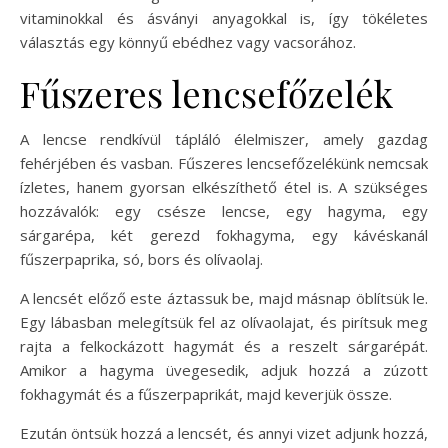
vitaminokkal és ásványi anyagokkal is, így tökéletes
választás egy könnyű ebédhez vagy vacsorához.
Fűszeres lencsefőzelék
A lencse rendkívül tápláló élelmiszer, amely gazdag
fehérjében és vasban. Fűszeres lencsefőzelékünk nemcsak
ízletes, hanem gyorsan elkészíthető étel is. A szükséges
hozzávalók: egy csésze lencse, egy hagyma, egy
sárgarépa, két gerezd fokhagyma, egy kávéskanál
fűszerpaprika, só, bors és olívaolaj.
A lencsét előző este áztassuk be, majd másnap öblítsük le.
Egy lábasban melegítsük fel az olívaolajat, és pirítsuk meg
rajta a felkockázott hagymát és a reszelt sárgarépát.
Amikor a hagyma üvegesedik, adjuk hozzá a zúzott
fokhagymát és a fűszerpaprikát, majd keverjük össze.
Ezután öntsük hozzá a lencsét, és annyi vizet adjunk hozzá,