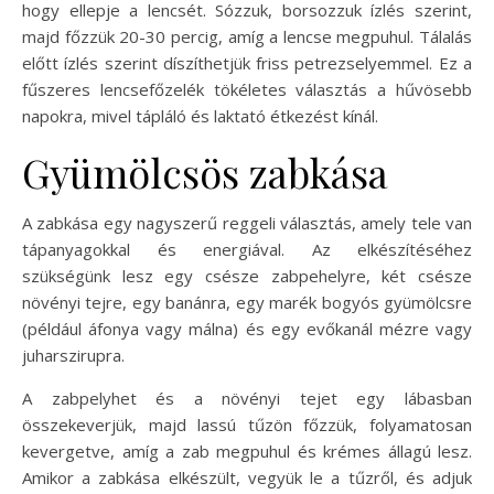
hogy ellepje a lencsét. Sózzuk, borsozzuk ízlés szerint,
majd főzzük 20-30 percig, amíg a lencse megpuhul. Tálalás
előtt ízlés szerint díszíthetjük friss petrezselyemmel. Ez a
fűszeres lencsefőzelék tökéletes választás a hűvösebb
napokra, mivel tápláló és laktató étkezést kínál.
Gyümölcsös zabkása
A zabkása egy nagyszerű reggeli választás, amely tele van
tápanyagokkal és energiával. Az elkészítéséhez
szükségünk lesz egy csésze zabpehelyre, két csésze
növényi tejre, egy banánra, egy marék bogyós gyümölcsre
(például áfonya vagy málna) és egy evőkanál mézre vagy
juharszirupra.
A zabpelyhet és a növényi tejet egy lábasban
összekeverjük, majd lassú tűzön főzzük, folyamatosan
kevergetve, amíg a zab megpuhul és krémes állagú lesz.
Amikor a zabkása elkészült, vegyük le a tűzről, és adjuk