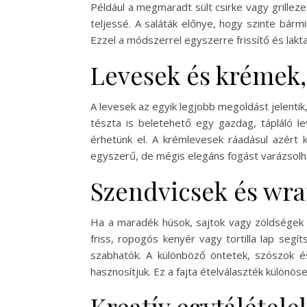
Például a megmaradt sült csirke vagy grilleze
teljessé. A saláták előnye, hogy szinte bárm
Ezzel a módszerrel egyszerre frissítő és lak
Levesek és krémek,
A levesek az egyik legjobb megoldást jelentik
tészta is beletehető egy gazdag, tápláló l
érhetünk el. A krémlevesek ráadásul azért k
egyszerű, de mégis elegáns fogást varázsolha
Szendvicsek és wra
Ha a maradék húsok, sajtok vagy zöldségek g
friss, ropogós kenyér vagy tortilla lap seg
szabhatók. A különböző öntetek, szószok é
hasznosítjuk. Ez a fajta ételválaszték külön
Kreatív egytálétel