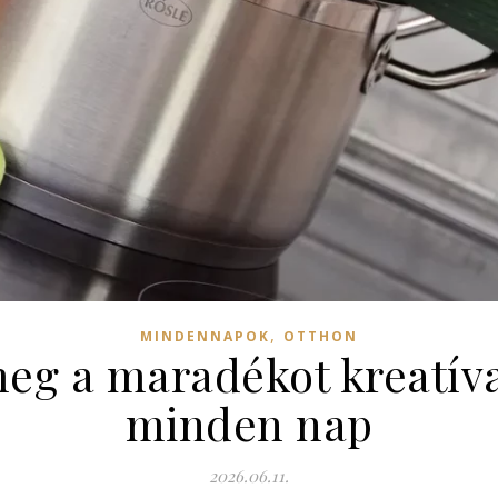
,
MINDENNAPOK
OTTHON
g a maradékot kreatíva
minden nap
2026.06.11.