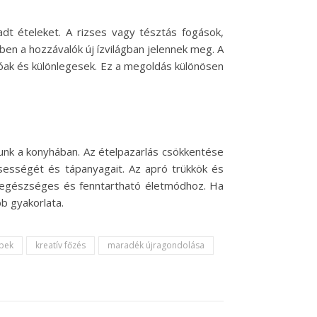
adt ételeket. A rizses vagy tésztás fogások,
ben a hozzávalók új ízvilágban jelennek meg. A
lóak és különlegesek. Ez a megoldás különösen
junk a konyhában. Az ételpazarlás csökkentése
ssességét és tápanyagait. Az apró trükkök és
z egészséges és fenntartható életmódhoz. Ha
b gyakorlata.
ppek
kreatív főzés
maradék újragondolása