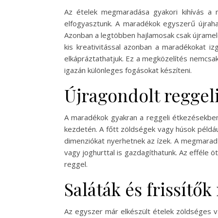
Az ételek megmaradása gyakori kihívás a 
elfogyasztunk. A maradékok egyszerű újraha
Azonban a legtöbben hajlamosak csak újrameleg
kis kreativitással azonban a maradékokat iz
elkápráztathatjuk. Ez a megközelítés nemcsak
igazán különleges fogásokat készíteni.
Újragondolt reggel
A maradékok gyakran a reggeli étkezésekben ta
kezdetén. A főtt zöldségek vagy húsok példáu
dimenziókat nyerhetnek az ízek. A megmaradt
vagy joghurttal is gazdagíthatunk. Az efféle 
reggel.
Saláták és frissítő
Az egyszer már elkészült ételek zöldséges va