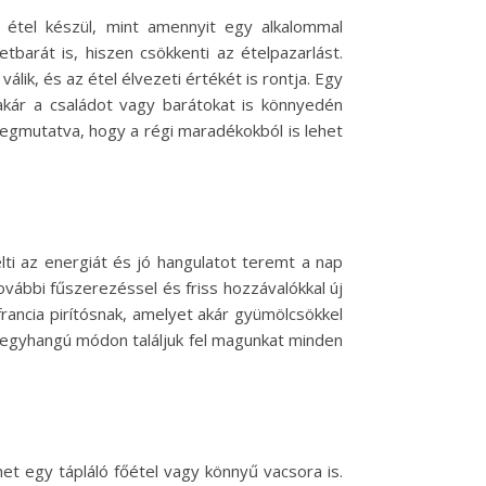
étel készül, mint amennyit egy alkalommal
arát is, hiszen csökkenti az ételpazarlást.
ik, és az étel élvezeti értékét is rontja. Egy
 akár a családot vagy barátokat is könnyedén
megmutatva, hogy a régi maradékokból is lehet
elti az energiát és jó hangulatot teremt a nap
vábbi fűszerezéssel és friss hozzávalókkal új
ancia pirítósnak, amelyet akár gyümölcsökkel
ak egyhangú módon találjuk fel magunkat minden
et egy tápláló főétel vagy könnyű vacsora is.