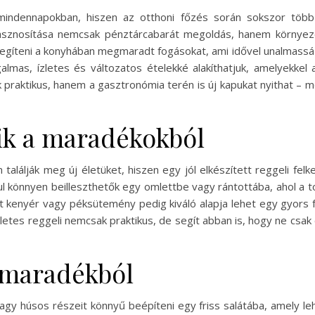
mindennapokban, hiszen az otthoni főzés során sokszor több 
sznosítása nemcsak pénztárcabarát megoldás, hanem környezetb
íteni a konyhában megmaradt fogásokat, ami idővel unalmassá vál
galmas, ízletes és változatos ételekké alakíthatjuk, amelyekkel
 praktikus, hanem a gasztronómia terén is új kapukat nyithat – 
ik a maradékokból
lálják meg új életüket, hiszen egy jól elkészített reggeli felk
l könnyen beilleszthetők egy omlettbe vagy rántottába, ahol a to
 kenyér vagy péksütemény pedig kiváló alapja lehet egy gyors fr
ötletes reggeli nemcsak praktikus, de segít abban is, hogy ne cs
k maradékból
gy húsos részeit könnyű beépíteni egy friss salátába, amely leh