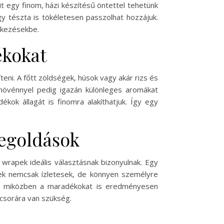
it egy finom, házi készítésű öntettel tehetünk
gy tészta is tökéletesen passzolhat hozzájuk.
étkezésekbe.
ékokat
eni. A főtt zöldségek, húsok vagy akár rizs és
rnövénnyel pedig igazán különleges aromákat
kok állagát is finomra alakíthatjuk. Így egy
megoldások
wrapek ideális választásnak bizonyulnak. Egy
lyek nemcsak ízletesek, de könnyen személyre
nk, miközben a maradékokat is eredményesen
acsorára van szükség.