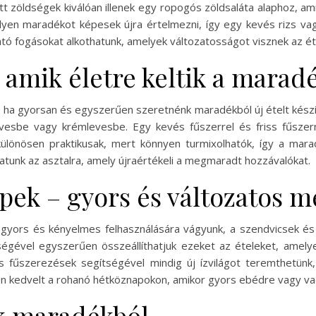
tt zöldségek kiválóan illenek egy ropogós zöldsaláta alaphoz, am
ilyen maradékot képesek újra értelmezni, így egy kevés rizs va
tató fogásokat alkothatunk, amelyek változatosságot visznek az 
 amik életre keltik a marad
, ha gyorsan és egyszerűen szeretnénk maradékból új ételt készít
evesbe vagy krémlevesbe. Egy kevés fűszerrel és friss fűsze
ülönösen praktikusak, mert könnyen turmixolhatók, így a maradé
tunk az asztalra, amely újraértékeli a megmaradt hozzávalókat.
pek – gyors és változatos 
yors és kényelmes felhasználására vágyunk, a szendvicsek és 
ítségével egyszerűen összeállíthatjuk ezeket az ételeket, ame
s fűszerezések segítségével mindig új ízvilágot teremthetü
ösen kedvelt a rohanó hétköznapokon, amikor gyors ebédre vagy v
ek maradékból