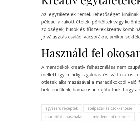
Az egytálételek remek lehetőséget kínálnak 
például a rakott ételek, pörköltek vagy külön
zöldségek, húsok és fűszerek kreatív kombiná
jó választás családi vacsorákra, amikor sokféle
Használd fel okosan
A maradékok kreatív felhasználása nem csupán
mellett így mindig izgalmas és változatos f
ötletek alkalmazásával a maradékokból való
belelendülünk, hamarosan rájöhetünk, hogy a 
egyszerű receptek
ételpazarlás csökkentése
maradékfelhasználás
mindennapi receptek