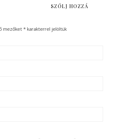
SZÓLJ HOZZÁ
ző mezőket
*
karakterrel jelöltük