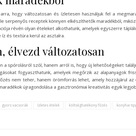
arra, hogy változatosan és ízletesen használjuk fel a megmar
féle serpenyős receptek könnyen elkészíthetők maradékból, miköz
ciója révén olyan ételeket alkothatunk, amelyek egyszerre táplá
 íz és textúra kerül az asztalra.
, élvezd változatosan
 a spórolásról szól, hanem arról is, hogy új lehetőségeket talál
ogásokat fogyaszthatunk, amelyek megőrzik az alapanyagok fri
 főzés nem teher, hanem örömforrás lehet, amely hozzájárul a
maradékok újragondolása a gasztronómiai kreativitás egyik legjob
gyors vacsorák
ízletes ételek
költséghatékony főzés
konyhai ti