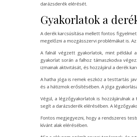
darázsderék elérését.
Gyakorlatok a derék
A derék karcsúsítása mellett fontos figyelmet
megelőzni a mozgásszervi problémákat is. Az 
A falnál végzett gyakorlatok, mint például 
gyakorlat során a falhoz támaszkodva végezz
izmainak aktivitását, és hozzájárul a derék ka
A hatha jóga is remek eszköz a testtartás jav
és a hátizmok erősítésében. A jóga gyakorlás
Végül, a légzőgyakorlatok is hozzájárulnak a 
segít a darázsderék elérésében. A légzőgyakor
Fontos megjegyezni, hogy a rendszeres testmo
kívánt alak elérésében.
*Ez a cikk nem számít orvosi tanácsnak, és 