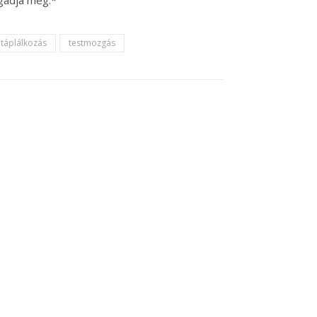
táplálkozás
testmozgás