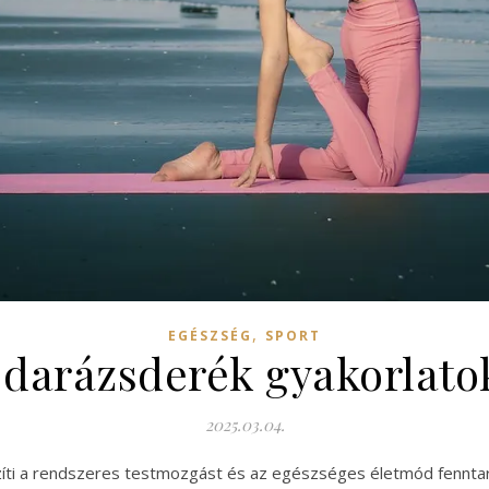
,
EGÉSZSÉG
SPORT
darázsderék gyakorlato
2025.03.04.
íti a rendszeres testmozgást és az egészséges életmód fenntar