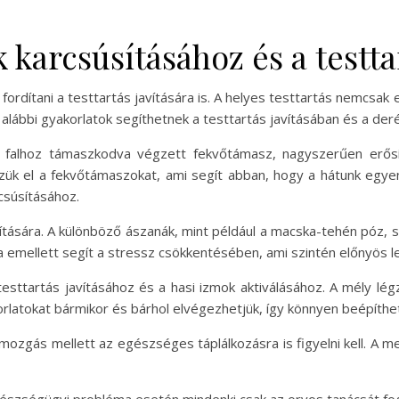
 karcsúsításához és a testta
 fordítani a testtartás javítására is. A helyes testtartás nemcsa
alábbi gyakorlatok segíthetnek a testtartás javításában és a der
a falhoz támaszkodva végzett fekvőtámasz, nagyszerűen erősít
ük el a fekvőtámaszokat, ami segít abban, hogy a hátunk egye
rcsúsításához.
ítására. A különböző ászanák, mint például a macska-tehén póz, s
a emellett segít a stressz csökkentésében, ami szintén előnyös 
testtartás javításához és a hasi izmok aktiválásához. A mély lé
latokat bármikor és bárhol elvégezhetjük, így könnyen beépíthetj
zgás mellett az egészséges táplálkozásra is figyelni kell. A m
egészségügyi probléma esetén mindenki csak az orvos tanácsát f