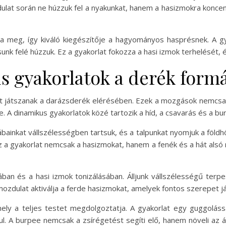
dulat során ne húzzuk fel a nyakunkat, hanem a hasizmokra konce
za meg, így kiváló kiegészítője a hagyományos hasprésnek. A gy
unk felé húzzuk. Ez a gyakorlat fokozza a hasi izmok terhelését, 
 gyakorlatok a derék form
et játszanak a darázsderék elérésében. Ezek a mozgások nemcsa
. A dinamikus gyakorlatok közé tartozik a híd, a csavarás és a bu
ábainkat vállszélességben tartsuk, és a talpunkat nyomjuk a földh
 Ez a gyakorlat nemcsak a hasizmokat, hanem a fenék és a hát alsó 
ban és a hasi izmok tonizálásában. Álljunk vállszélességű terpes
 mozdulat aktiválja a ferde hasizmokat, amelyek fontos szerepet j
ely a teljes testet megdolgoztatja. A gyakorlat egy guggoláss
l. A burpee nemcsak a zsírégetést segíti elő, hanem növeli az 