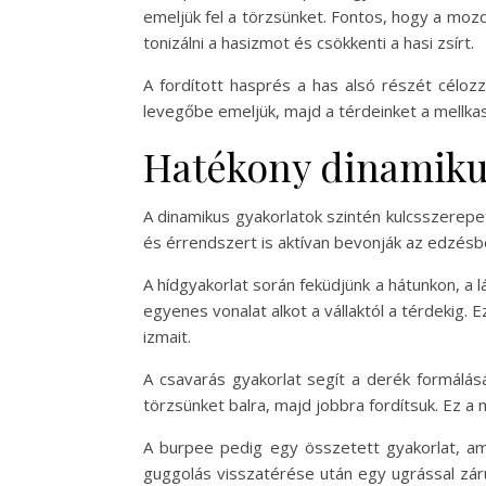
emeljük fel a törzsünket. Fontos, hogy a moz
tonizálni a hasizmot és csökkenti a hasi zsírt.
A fordított hasprés a has alsó részét céloz
levegőbe emeljük, majd a térdeinket a mellkas
Hatékony dinamikus
A dinamikus gyakorlatok szintén kulcsszerep
és érrendszert is aktívan bevonják az edzésbe
A hídgyakorlat során feküdjünk a hátunkon, a l
egyenes vonalat alkot a vállaktól a térdekig.
izmait.
A csavarás gyakorlat segít a derék formálásá
törzsünket balra, majd jobbra fordítsuk. Ez a
A burpee pedig egy összetett gyakorlat, am
guggolás visszatérése után egy ugrással záru