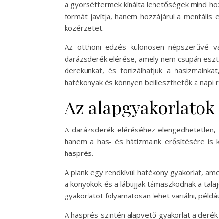
a gyorséttermek kínálta lehetőségek mind hozz
formát javítja, hanem hozzájárul a mentális 
közérzetet.
Az otthoni edzés különösen népszerűvé vál
darázsderék elérése, amely nem csupán esztét
derekunkat, és tonizálhatjuk a hasizmainka
hatékonyak és könnyen beilleszthetők a napi r
Az alapgyakorlatok
A darázsderék eléréséhez elengedhetetlen, 
hanem a has- és hátizmaink erősítésére is k
hasprés.
A plank egy rendkívül hatékony gyakorlat, a
a könyökök és a lábujjak támaszkodnak a talaj
gyakorlatot folyamatosan lehet variálni, példáu
A hasprés szintén alapvető gyakorlat a derék k