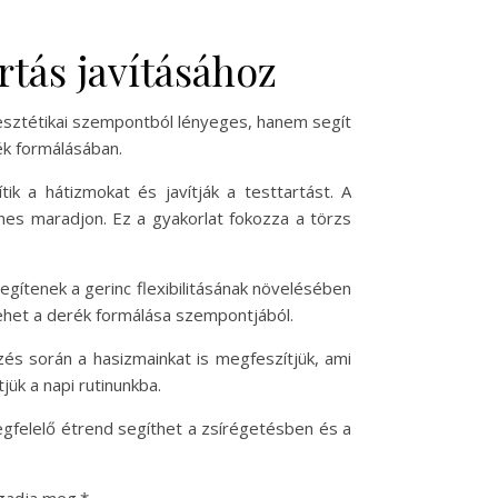
rtás javításához
k esztétikai szempontból lényeges, hanem segít
ék formálásában.
ik a hátizmokat és javítják a testtartást. A
nes maradjon. Ez a gyakorlat fokozza a törzs
egítenek a gerinc flexibilitásának növelésében
lehet a derék formálása szempontjából.
gzés során a hasizmainkat is megfeszítjük, ami
ük a napi rutinunkba.
egfelelő étrend segíthet a zsírégetésben és a
ogadja meg.*