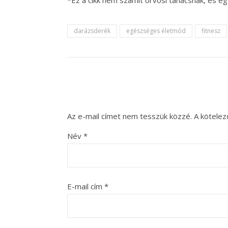
darázsderék
egészséges életmód
fitnesz
Az e-mail címet nem tesszük közzé.
A kötele
Név
*
E-mail cím
*