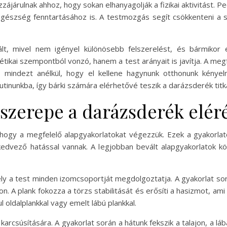
ájárulnak ahhoz, hogy sokan elhanyagolják a fizikai aktivitást. 
egészség fenntartásához is. A testmozgás segít csökkenteni a str
t, mivel nem igényel különösebb felszerelést, és bármikor 
ikai szempontból vonzó, hanem a test arányait is javítja. A megf
t, mindezt anélkül, hogy el kellene hagynunk otthonunk kénye
utinunkba, így bárki számára elérhetővé teszik a darázsderék titk
 szerepe a darázsderék elé
hogy a megfelelő alapgyakorlatokat végezzük. Ezek a gyakorla
edvező hatással vannak. A legjobban bevált alapgyakorlatok köz
mely a test minden izomcsoportját megdolgoztatja. A gyakorlat s
on. A plank fokozza a törzs stabilitását és erősíti a hasizmot, a
l oldalplankkal vagy emelt lábú plankkal.
arcsúsítására. A gyakorlat során a hátunk fekszik a talajon, a lá