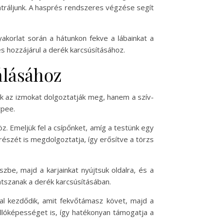
ntráljunk. A hasprés rendszeres végzése segít
akorlat során a hátunkon fekve a lábainkat a
és hozzájárul a derék karcsúsításához.
álásához
k az izmokat dolgoztatják meg, hanem a szív-
rpee.
öz. Emeljük fel a csípőnket, amíg a testünk egy
részét is megdolgoztatja, így erősítve a törzs
zbe, majd a karjainkat nyújtsuk oldalra, és a
átszanak a derék karcsúsításában.
al kezdődik, amit fekvőtámasz követ, majd a
állóképességet is, így hatékonyan támogatja a