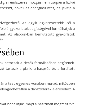
Pedig a rendszeres mozgás nem csupán a fizikai
esszt, növeli az energiaszintet, és javítja a
elvégezhető. Az egyik legkeresettebb cél a
elelő gyakorlatok segítségével formálhatjuk a
lmét. Az alábbiakban bemutatott gyakorlatok
át.
résében
tok nemcsak a derék formálásában segítenek,
é tartozik a plank, a hasprés és a fordított
orán a test egyenes vonalban marad, miközben
mi elengedhetetlen a darázsderék eléréséhez. A
bakat behajlítjuk, majd a hasizmait megfeszítve