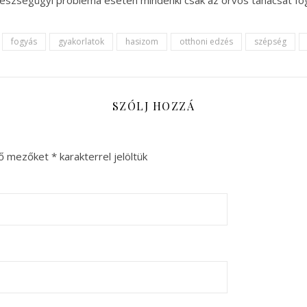
fogyás
gyakorlatok
hasizom
otthoni edzés
szépség
SZÓLJ HOZZÁ
ző mezőket
*
karakterrel jelöltük