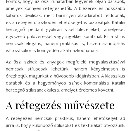
Fontos, hogy az őszi ruhatárban legyenek olyan darabok,
amelyek könnyen rétegezhetők. A blézerek és hosszabb
kabátok ideálisak, mert bármilyen alapdarabot feldobnak,
és a réteges öltözködés lehetőségét is biztosítják. Katalin
hercegnő például gyakran visel blézereket, amelyeket
egyszerű pulóverekkel vagy ingekkel kombinál. Ez a stílus
nemcsak elegáns, hanem praktikus is, hiszen az időjárás
változásakor is könnyedén alkalmazkodhatunk.
Az őszi színek és anyagok megfelelő megválasztásával
nemcsak stílusosak lehetünk, hanem kényelmesen is
érezhetjük magunkat a hűvösebb időjárásban. A klasszikus
darabok és a hagyományos színek kombinálása Katalin
hercegnő stílusának kulcsa, amelyet érdemes követni.
A rétegezés művészete
A rétegezés nemcsak praktikus, hanem lehetőséget ad
arra is, hogy különböző stílusokat és textúrákat ötvözzünk.