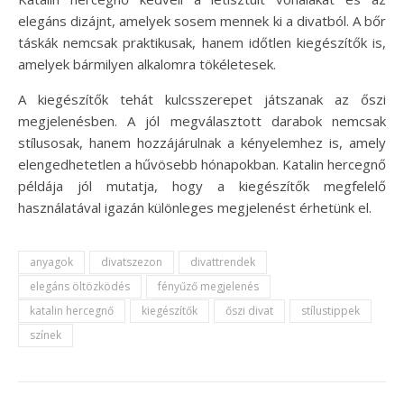
elegáns dizájnt, amelyek sosem mennek ki a divatból. A bőr
táskák nemcsak praktikusak, hanem időtlen kiegészítők is,
amelyek bármilyen alkalomra tökéletesek.
A kiegészítők tehát kulcsszerepet játszanak az őszi
megjelenésben. A jól megválasztott darabok nemcsak
stílusosak, hanem hozzájárulnak a kényelemhez is, amely
elengedhetetlen a hűvösebb hónapokban. Katalin hercegnő
példája jól mutatja, hogy a kiegészítők megfelelő
használatával igazán különleges megjelenést érhetünk el.
anyagok
divatszezon
divattrendek
elegáns öltözködés
fényűző megjelenés
katalin hercegnő
kiegészítők
őszi divat
stílustippek
színek