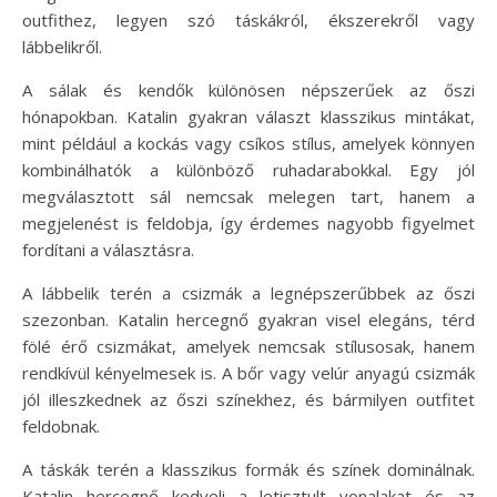
outfithez, legyen szó táskákról, ékszerekről vagy
lábbelikről.
A sálak és kendők különösen népszerűek az őszi
hónapokban. Katalin gyakran választ klasszikus mintákat,
mint például a kockás vagy csíkos stílus, amelyek könnyen
kombinálhatók a különböző ruhadarabokkal. Egy jól
megválasztott sál nemcsak melegen tart, hanem a
megjelenést is feldobja, így érdemes nagyobb figyelmet
fordítani a választásra.
A lábbelik terén a csizmák a legnépszerűbbek az őszi
szezonban. Katalin hercegnő gyakran visel elegáns, térd
fölé érő csizmákat, amelyek nemcsak stílusosak, hanem
rendkívül kényelmesek is. A bőr vagy velúr anyagú csizmák
jól illeszkednek az őszi színekhez, és bármilyen outfitet
feldobnak.
A táskák terén a klasszikus formák és színek dominálnak.
Katalin hercegnő kedveli a letisztult vonalakat és az