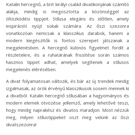
Katalin hercegnő, a brit királyi család divatikonjának számító
alakja, mindig is megosztotta a közönséggel az
öltözködési tippjeit. Stílusa elegáns és időtlen, amely
inspirációt nyújt sokak számára. Az őszi szezonra
vonatkozóan nemcsak a klasszikus darabok, hanem a
modern kiegészítők is fontos szerepet játszanak a
megjelenésben. A hercegnő különös figyelmet fordít a
részletekre, és a ruhatárának frissítése során számos
hasznos tippet adhat, amelyek segítenek a stílusos
megjelenés elérésében.
A divat folyamatosan változik, és bár az új trendek mindig
izgalmasak, az örök érvényű klasszikusok sosem mennek ki
a divatból. Katalin hercegnő stílusában a hagyományos és
modern elemek ötvözése jellemző, amely lehetővé teszi,
hogy mindig naprakész és divatos maradjon. Most nézzük
meg, milyen stílustippeket oszt meg velünk az őszi
divatszezonra!