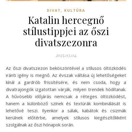
,
DIVAT
KULTÚRA
Katalin hercegnő
stílustippjei az őszi
divatszezonra
2025.03.04.
Az őszi divatszezon beköszöntével a stílusos öltözködés
iránti igény is megnő. Az évszak váltása új lehetőségeket
kínál a gardrób frissítésére, és nem csoda, hogy a
divatrajongók izgatottan várják, milyen trendek hódítanak.
A hűvösebb időjárás nemcsak a réteges öltözködést,
hanem a különböző színek és textúrák kombinálását is
lehetővé teszi. Ilyenkor a sálak, kabátok és csizmák
kerülnek előtérbe, amelyek stílusos kiegészítőkként
szolgálnak az őszi hónapok során.