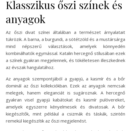
Klasszikus őszi színek és
anyagok
Az őszi divat színei általában a természet árnyalatait
tükrözik. A barna, a burgundi, a sötétzöld és a mustársárga
mind népszerű választások, amelyek könnyedén
kombinálhatók egymással. Katalin hercegnő stílusában ezek
a színek gyakran megjelennek, és tökéletesen illeszkednek
az évszak hangulatához.
Az anyagok szempontjából a gyapjú, a kasmír és a bőr
dominál az őszi kollekciókban. Ezek az anyagok nemcsak
melegek, hanem eleganciát is sugároznak. A hercegnő
gyakran visel gyapjú kabátokat és kasmír pulóvereket,
amelyek egyszerre kényelmesek és divatosak. A bőr
kiegészítők, mint például a csizmák és táskák, szintén
remekül kiegészítik az őszi megjelenést.