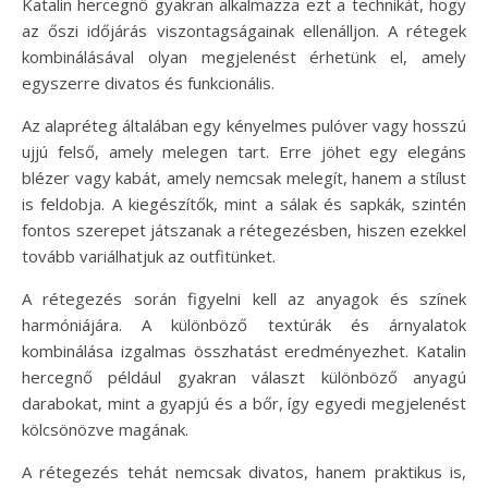
Katalin hercegnő gyakran alkalmazza ezt a technikát, hogy
az őszi időjárás viszontagságainak ellenálljon. A rétegek
kombinálásával olyan megjelenést érhetünk el, amely
egyszerre divatos és funkcionális.
Az alapréteg általában egy kényelmes pulóver vagy hosszú
ujjú felső, amely melegen tart. Erre jöhet egy elegáns
blézer vagy kabát, amely nemcsak melegít, hanem a stílust
is feldobja. A kiegészítők, mint a sálak és sapkák, szintén
fontos szerepet játszanak a rétegezésben, hiszen ezekkel
tovább variálhatjuk az outfitünket.
A rétegezés során figyelni kell az anyagok és színek
harmóniájára. A különböző textúrák és árnyalatok
kombinálása izgalmas összhatást eredményezhet. Katalin
hercegnő például gyakran választ különböző anyagú
darabokat, mint a gyapjú és a bőr, így egyedi megjelenést
kölcsönözve magának.
A rétegezés tehát nemcsak divatos, hanem praktikus is,