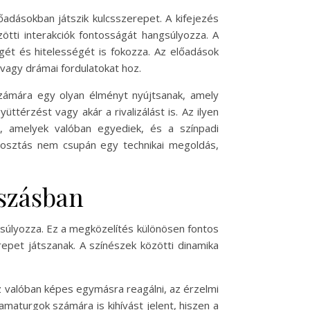
adásokban játszik kulcsszerepet. A kifejezés
ötti interakciók fontosságát hangsúlyozza. A
gét és hitelességét is fokozza. Az előadások
 vagy drámai fordulatokat hoz.
zámára egy olyan élményt nyújtsanak, amely
ttérzést vagy akár a rivalizálást is. Az ilyen
, amelyek valóban egyediek, és a színpadi
posztás nem csupán egy technikai megoldás,
tszásban
súlyozza. Ez a megközelítés különösen fontos
repet játszanak. A színészek közötti dinamika
sz valóban képes egymásra reagálni, az érzelmi
maturgok számára is kihívást jelent, hiszen a