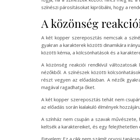
színészi párosításokat kipróbálni, hogy a re
A közönség reakciói
A két kopper szereposztás nemcsak a színész
gyakran a karakterek közötti dinamikára irány
közötti kémia, a kölcsönhatások és a karakter
A közönség reakciói rendkívül változatosak 
nézőkből. A színészek közötti kölcsönhatáso
részt vegyen az előadásban. A nézők gyakran
magával ragadhatja őket.
A két kopper szereposztás tehát nem csupán 
az előadás során kialakuló élmények hozzájár
A színház nem csupán a szavak művészete, h
keltsék a karaktereiket, és egy felejthetetle
Figyelem: Ez a cikk nem számít orvosi tanács