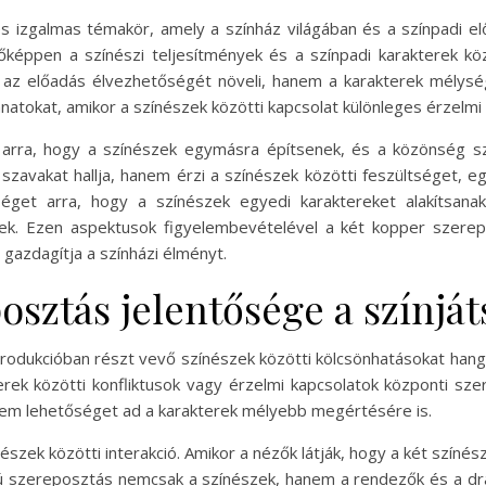
 izgalmas témakör, amely a színház világában és a színpadi elő
őképpen a színészi teljesítmények és a színpadi karakterek köz
 az előadás élvezhetőségét növeli, hanem a karakterek mélysé
anatokat, amikor a színészek közötti kapcsolat különleges érzelmi
arra, hogy a színészek egymásra építsenek, és a közönség s
vakat hallja, hanem érzi a színészek közötti feszültséget, együ
éget arra, hogy a színészek egyedi karaktereket alakítsanak
ttek. Ezen aspektusok figyelembevételével a két kopper szere
gazdagítja a színházi élményt.
osztás jelentősége a színjá
rodukcióban részt vevő színészek közötti kölcsönhatásokat hang
rek közötti konfliktusok vagy érzelmi kapcsolatok központi sze
nem lehetőséget ad a karakterek mélyebb megértésére is.
észek közötti interakció. Amikor a nézők látják, hogy a két színé
pusú szereposztás nemcsak a színészek, hanem a rendezők és a dra