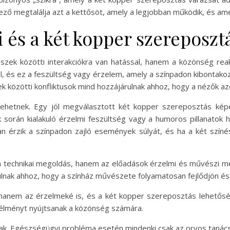
ndező megtalálja azt a kettősöt, amely a legjobban működik, és a
 és a két kopper szereposzt
ek közötti interakciókra van hatással, hanem a közönség reak
ul, és ez a feszültség vagy érzelem, amely a színpadon kibontako
ek közötti konfliktusok mind hozzájárulnak ahhoz, hogy a nézők az
lehetnek. Egy jól megválasztott két kopper szereposztás képe
k során kialakuló érzelmi feszültség vagy a humoros pillanatok 
 érzik a színpadon zajló események súlyát, és ha a két színész 
technikai megoldás, hanem az előadások érzelmi és művészi mél
ulnak ahhoz, hogy a színház művészete folyamatosan fejlődjön és 
anem az érzelmeké is, és a két kopper szereposztás lehetőség
n élményt nyújtsanak a közönség számára.
nak. Egészségügyi probléma esetén mindenki csak az orvos tanác