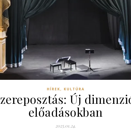
,
HÍREK
KULTÚRA
zereposztás: Új dimenzi
előadásokban
2025.01.24.