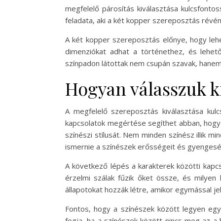
megfelelő párosítás kiválasztása kulcsfont
feladata, aki a két kopper szereposztás rév
A két kopper szereposztás előnye, hogy lehe
dimenziókat adhat a történethez, és lehet
színpadon látottak nem csupán szavak, hanem 
Hogyan válasszuk k
A megfelelő szereposztás kiválasztása kul
kapcsolatok megértése segíthet abban, hogy a
színészi stílusát. Nem minden színész illik 
ismernie a színészek erősségeit és gyengesé
A következő lépés a karakterek közötti kapc
érzelmi szálak fűzik őket össze, és milyen 
állapotokat hozzák létre, amikor egymással je
Fontos, hogy a színészek között legyen egy
fogja, ha a színészek között nincs meg az a