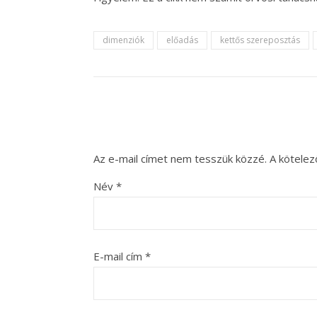
dimenziók
előadás
kettős szereposztás
Az e-mail címet nem tesszük közzé.
A kötele
Név
*
E-mail cím
*