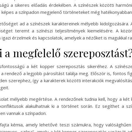
osságú a sikeres előadás érdekében. A színészek közötti harm
én képes a színpadon megjelenő történeteket még hatékonyabban 
tőséget ad a színészek karaktereinek mélyebb kidolgozására. A 
őséget teremt a színészi teljesítmények kiemelésére. A közö
igazi érzelmek és kapcsolatok, amelyek a nézőket is magukkal ra
i a megfelelő szereposztást
csfontosságú a két kopper szereposztás sikeréhez. A színésze
 rendező a legjobb párosítást találja meg. Először is, fontos 
minden szerephez, így a karakterek közötti interakciók megvalósí
geit.
solat mélyebb megértése. A rendezőnek tudnia kell, hogy a két
konfliktusok alakulhatnak ki a történet során. Ez segíthet a 
len vannak a színpadon.
fajta kémia, amely lehetővé teszi számukra, hogy valósághűen
 bizonyos „szikra”, amely a két kopper szereposztás varázsát a