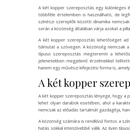
A két kopper szereposztás egy különleges és
többféle értelemben is használható, de legf
színészi szereplők közötti dinamika nemcsak
során a közönség általában várja azokat a pill
A két kopper szereposztás lehetőséget ad 
túlmutat a szövegen. A közönség nemcsak a sza
típusú szereposztás megteremti a lehetős
jelenetekben megjelenő érzelmekkel telíte
hanem egy művészi kifejezési forma is, amely 
A két kopper szerep
A két kopper szereposztás lényege, hogy a p
lehet olyan darabok esetében, ahol a karakte
nemcsak az előadás tartalmát gazdagítja, ha
A közönség számára is rendkívül fontos a szín
hatás sokkal intenzívebbé válik. Az ilyen tí