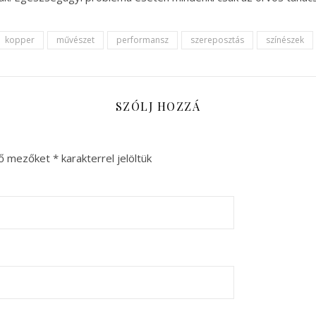
kopper
művészet
performansz
szereposztás
színészek
SZÓLJ HOZZÁ
ző mezőket
*
karakterrel jelöltük