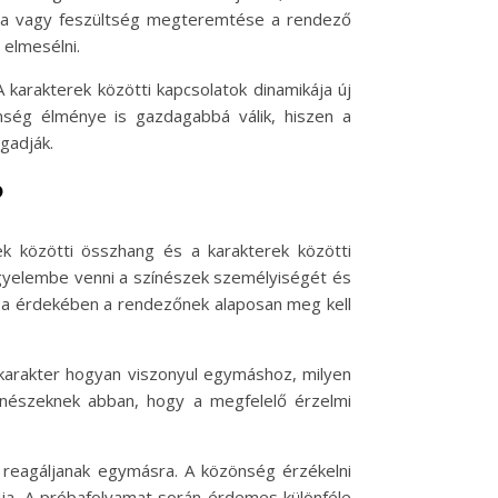
ónia vagy feszültség megteremtése a rendező
elmesélni.
karakterek közötti kapcsolatok dinamikája új
nség élménye is gazdagabbá válik, hiszen a
gadják.
?
k közötti összhang és a karakterek közötti
figyelembe venni a színészek személyiségét és
tása érdekében a rendezőnek alaposan meg kell
 karakter hogyan viszonyul egymáshoz, milyen
színészeknek abban, hogy a megfelelő érzelmi
 reagáljanak egymásra. A közönség érzékelni
dja. A próbafolyamat során érdemes különféle