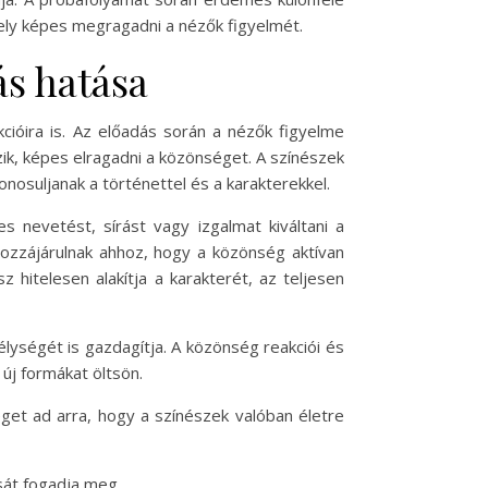
mely képes megragadni a nézők figyelmét.
ás hatása
cióira is. Az előadás során a nézők figyelme
zik, képes elragadni a közönséget. A színészek
onosuljanak a történettel és a karakterekkel.
s nevetést, sírást vagy izgalmat kiváltani a
hozzájárulnak ahhoz, hogy a közönség aktívan
hitelesen alakítja a karakterét, az teljesen
ységét is gazdagítja. A közönség reakciói és
új formákat öltsön.
et ad arra, hogy a színészek valóban életre
sát fogadja meg.