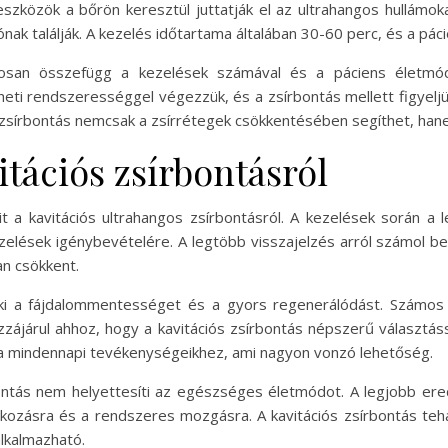
eszközök a bőrön keresztül juttatják el az ultrahangos hullámok
ak találják. A kezelés időtartama általában 30-60 perc, és a páci
orosan összefügg a kezelések számával és a páciens életmó
eti rendszerességgel végezzük, és a zsírbontás mellett figyelj
 zsírbontás nemcsak a zsírrétegek csökkentésében segíthet, hanem
itációs zsírbontásról
it a kavitációs ultrahangos zsírbontásról. A kezelések során a 
ezelések igénybevételére. A legtöbb visszajelzés arról számol be
an csökkent.
ki a fájdalommentességet és a gyors regenerálódást. Számos
ozzájárul ahhoz, hogy a kavitációs zsírbontás népszerű választás
 a mindennapi tevékenységeikhez, ami nagyon vonzó lehetőség.
ontás nem helyettesíti az egészséges életmódot. A legjobb ere
álkozásra és a rendszeres mozgásra. A kavitációs zsírbontás te
lkalmazható.