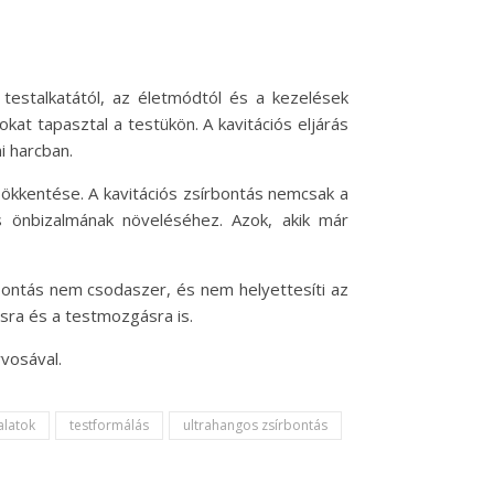
 testalkatától, az életmódtól és a kezelések
at tapasztal a testükön. A kavitációs eljárás
i harcban.
ökkentése. A kavitációs zsírbontás nemcsak a
s önbizalmának növeléséhez. Azok, akik már
írbontás nem csodaszer, és nem helyettesíti az
sra és a testmozgásra is.
vosával.
alatok
testformálás
ultrahangos zsírbontás