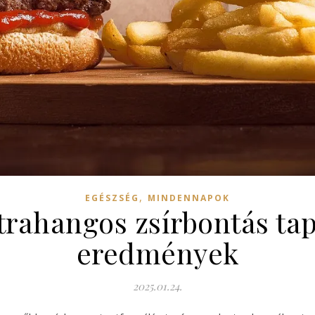
,
EGÉSZSÉG
MINDENNAPOK
trahangos zsírbontás ta
eredmények
2025.01.24.