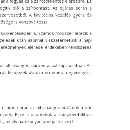
ak a fogyás és a zsírcsökkentés elérésére. Ez
gítik elő a zsírbontást. Az eljárás során a
 szervezetből. A kavitációs kezelés gyors és
ősége is vonzóvá teszi.
 csökkentésében is. Számos módszer létezik a
ezelések után azonnal visszatérhetünk a napi
bb eredmények elérése érdekében rendszeres
iós ultrahangos zsírbontással kapcsolatban. Az
ról. Mindezek alapján érdemes megvizsgálni,
 eljárás során az ultrahangos hullámok a bőr
képeznek. Ezek a buborékok a zsírszövetekben
ár, amely hatékonyan bontja le a zsírt.