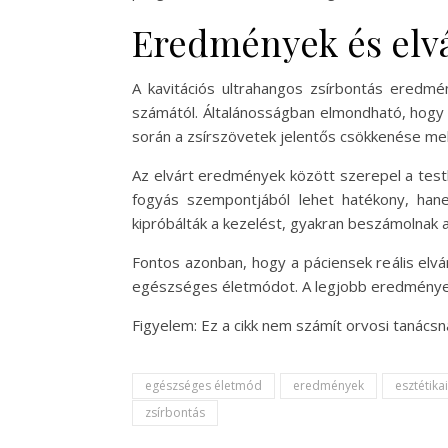
Eredmények és elv
A kavitációs ultrahangos zsírbontás eredmén
számától. Általánosságban elmondható, hogy a
során a zsírszövetek jelentős csökkenése mellet
Az elvárt eredmények között szerepel a test
fogyás szempontjából lehet hatékony, hane
kipróbálták a kezelést, gyakran beszámolnak 
Fontos azonban, hogy a páciensek reális elvár
egészséges életmódot. A legjobb eredmények e
Figyelem: Ez a cikk nem számít orvosi tanác
egészséges életmód
eredmények
esztétika
zsírbontás