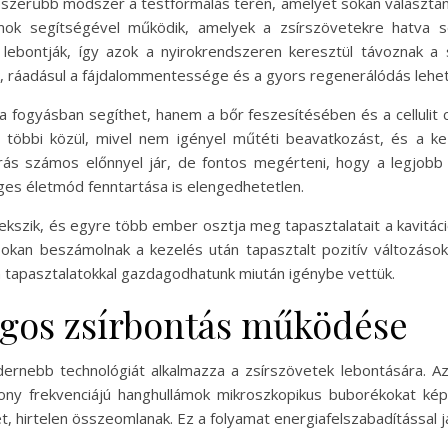
pszerűbb módszer a testformálás terén, amelyet sokan választan
mok segítségével működik, amelyek a zsírszövetekre hatva se
 lebontják, így azok a nyirokrendszeren keresztül távoznak a
k, ráadásul a fájdalommentessége és a gyors regenerálódás lehet
 a fogyásban segíthet, hanem a bőr feszesítésében és a cellulit
a többi közül, mivel nem igényel műtéti beavatkozást, és a k
járás számos előnnyel jár, de fontos megérteni, hogy a legjo
es életmód fenntartása is elengedhetetlen.
ekszik, és egyre több ember osztja meg tapasztalatait a kavitác
an beszámolnak a kezelés után tapasztalt pozitív változások
 tapasztalatokkal gazdagodhatunk miután igénybe vettük.
ngos zsírbontás működése
dernebb technológiát alkalmazza a zsírszövetek lebontására. Az
acsony frekvenciájú hanghullámok mikroszkopikus buborékokat 
et, hirtelen összeomlanak. Ez a folyamat energiafelszabadítással j