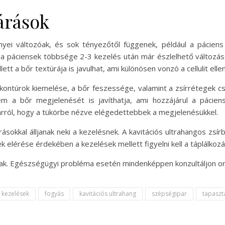
árások
yei változóak, és sok tényezőtől függenek, például a páciens
 páciensek többsége 2-3 kezelés után már észlelhető változások
t a bőr textúrája is javulhat, ami különösen vonzó a cellulit ellen
kontúrok kiemelése, a bőr feszessége, valamint a zsírrétegek cs
m a bőr megjelenését is javíthatja, ami hozzájárul a pácien
arról, hogy a tükörbe nézve elégedettebbek a megjelenésükkel.
ásokkal álljanak neki a kezelésnek. A kavitációs ultrahangos zs
lérése érdekében a kezelések mellett figyelni kell a táplálkozá
snak. Egészségügyi probléma esetén mindenképpen konzultáljon or
i kezelések
fogyás
kavitációs ultrahang
szépségipar
tapaszt