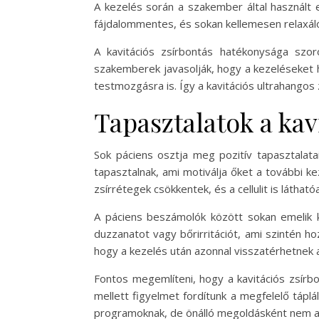
A kezelés során a szakember által használt 
fájdalommentes, és sokan kellemesen relaxálón
A kavitációs zsírbontás hatékonysága sz
szakemberek javasolják, hogy a kezeléseket h
testmozgásra is. Így a kavitációs ultrahangos
Tapasztalatok a kav
Sok páciens osztja meg pozitív tapasztalata
tapasztalnak, ami motiválja őket a további k
zsírrétegek csökkentek, és a cellulit is látható
A páciens beszámolók között sokan emelik 
duzzanatot vagy bőrirritációt, ami szintén h
hogy a kezelés után azonnal visszatérhetnek
Fontos megemlíteni, hogy a kavitációs zsírb
mellett figyelmet fordítunk a megfelelő tápl
programoknak, de önálló megoldásként nem a