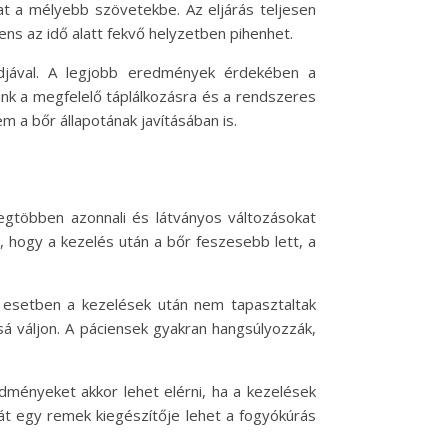
at a mélyebb szövetekbe. Az eljárás teljesen
ens az idő alatt fekvő helyzetben pihenhet.
djával. A legjobb eredmények érdekében a
ünk a megfelelő táplálkozásra és a rendszeres
 a bőr állapotának javításában is.
legtöbben azonnali és látványos változásokat
, hogy a kezelés után a bőr feszesebb lett, a
 esetben a kezelések után nem tapasztaltak
sá váljon. A páciensek gyakran hangsúlyozzák,
dményeket akkor lehet elérni, ha a kezelések
hát egy remek kiegészítője lehet a fogyókúrás