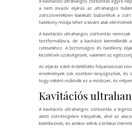
A kavitációs ultrahangos zsírbontás egyre né
a nem invazív eljárás az ultrahangos hullá
zsírszövetekben kialakuló buborékok a zsírt
hatékony módja lehet a kívánt alak eléréséne
A kavitációs ultrahangos zsírbontás nemcsak
testformálásra, de a kavitáció kiemelkedik 
rutinunkhoz. A biztonságos és hatékony el
kezelések szükségesek, valamint az egészség
Az eljárás iránti érdeklődés folyamatosan növ
eredmények sok esetben lenyűgözőek, és sok
hogy miként működik ez a módszer, és milyen
Kavitációs ultraha
A kavitációs ultrahangos zsírbontás a legmo
alatti zsírrétegekre irányulnak, ahol az al
keletkeznek, és amikor elérik a kritikus méret