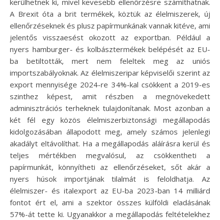
kerülhetnek ki, mivel kevesebb ellenőrzésre számíthatnak.
A Brexit óta a brit termékek, köztük az élelmiszerek, új
ellenőrzéseknek és plusz papírmunkának vannak kitéve, ami
jelentős visszaesést okozott az exportban. Például a
nyers hamburger- és kolbásztermékek belépését az EU-
ba betiltották, mert nem feleltek meg az uniós
importszabályoknak. Az élelmiszeripar képviselői szerint az
export mennyisége 2024-re 34%-kal csökkent a 2019-es
szinthez képest, amit részben a megnövekedett
adminisztrációs terheknek tulajdonítanak. Most azonban a
két fél egy közös élelmiszerbiztonsági megállapodás
kidolgozásában állapodott meg, amely számos jelenlegi
akadályt eltávolíthat. Ha a megállapodás aláírásra kerül és
teljes mértékben megvalósul, az csökkentheti a
papírmunkát, könnyítheti az ellenőrzéseket, sőt akár a
nyers húsok importjának tilalmát is feloldhatja. Az
élelmiszer- és italexport az EU-ba 2023-ban 14 milliárd
fontot ért el, ami a szektor összes külföldi eladásának
57%-át tette ki. Ugyanakkor a megállapodás feltételekhez