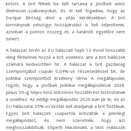
kötött. A brit félnek be kell tartania a jövőbeli uniós
élelmiszer-szabványokat, és el kell fogadnia, hogy az
Európai Bíróság dönt a vitás kérdésekben. A brit
kormánynak pénzügyi hozzájárulást is kell teljesítenie,
azonban a pontos összeg és a határidő egyelőre nem
ismert.
A halászat terén az EU halászati hajói 12 évvel hosszabb
ideig férhetnek hozzá a brit vizekhez, ami a brit halászok
számára kedvezőtlen hír. A halászat a brit gazdaság
szempontjából csupán 0,04%-os részesedéssel bír, de
politikai szempontból érzékeny téma. A megállapodás
rögzíti, hogy a jövőbeli politikai megállapodások 2038.
június 30-ig teljes körű kölcsönös hozzáférést biztosítanak
a vizekhez. Az eddigi megállapodás 2026-ban jár le, és az
EU halászatai 25%-os kvótát kell átadjanak a brit flottának.
Egyes brit halászati csoportok kritizálták a jelenlegi
megállapodást, és nem szeretnék, hogy azt
meghosszabbítsák. Elspeth Macdonald, a Skót Halászati