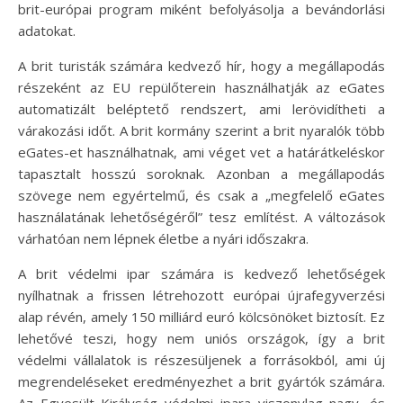
brit-európai program miként befolyásolja a bevándorlási
adatokat.
A brit turisták számára kedvező hír, hogy a megállapodás
részeként az EU repülőterein használhatják az eGates
automatizált beléptető rendszert, ami lerövidítheti a
várakozási időt. A brit kormány szerint a brit nyaralók több
eGates-et használhatnak, ami véget vet a határátkeléskor
tapasztalt hosszú soroknak. Azonban a megállapodás
szövege nem egyértelmű, és csak a „megfelelő eGates
használatának lehetőségéről” tesz említést. A változások
várhatóan nem lépnek életbe a nyári időszakra.
A brit védelmi ipar számára is kedvező lehetőségek
nyílhatnak a frissen létrehozott európai újrafegyverzési
alap révén, amely 150 milliárd euró kölcsönöket biztosít. Ez
lehetővé teszi, hogy nem uniós országok, így a brit
védelmi vállalatok is részesüljenek a forrásokból, ami új
megrendeléseket eredményezhet a brit gyártók számára.
Az Egyesült Királyság védelmi ipara viszonylag nagy, és