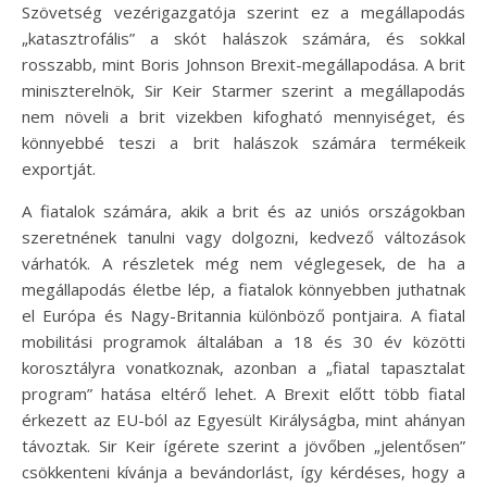
Szövetség vezérigazgatója szerint ez a megállapodás
„katasztrofális” a skót halászok számára, és sokkal
rosszabb, mint Boris Johnson Brexit-megállapodása. A brit
miniszterelnök, Sir Keir Starmer szerint a megállapodás
nem növeli a brit vizekben kifogható mennyiséget, és
könnyebbé teszi a brit halászok számára termékeik
exportját.
A fiatalok számára, akik a brit és az uniós országokban
szeretnének tanulni vagy dolgozni, kedvező változások
várhatók. A részletek még nem véglegesek, de ha a
megállapodás életbe lép, a fiatalok könnyebben juthatnak
el Európa és Nagy-Britannia különböző pontjaira. A fiatal
mobilitási programok általában a 18 és 30 év közötti
korosztályra vonatkoznak, azonban a „fiatal tapasztalat
program” hatása eltérő lehet. A Brexit előtt több fiatal
érkezett az EU-ból az Egyesült Királyságba, mint ahányan
távoztak. Sir Keir ígérete szerint a jövőben „jelentősen”
csökkenteni kívánja a bevándorlást, így kérdéses, hogy a