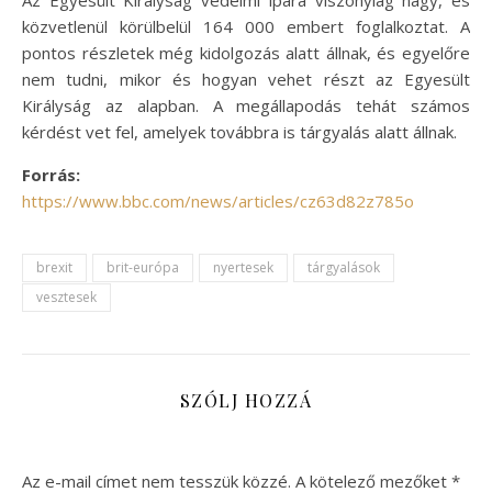
közvetlenül körülbelül 164 000 embert foglalkoztat. A
pontos részletek még kidolgozás alatt állnak, és egyelőre
nem tudni, mikor és hogyan vehet részt az Egyesült
Királyság az alapban. A megállapodás tehát számos
kérdést vet fel, amelyek továbbra is tárgyalás alatt állnak.
Forrás:
https://www.bbc.com/news/articles/cz63d82z785o
brexit
brit-európa
nyertesek
tárgyalások
vesztesek
SZÓLJ HOZZÁ
Az e-mail címet nem tesszük közzé.
A kötelező mezőket
*