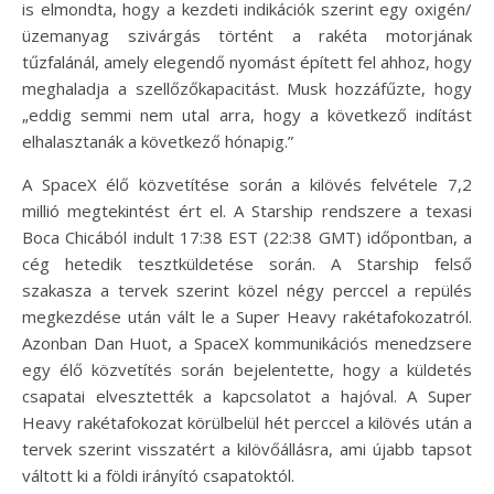
is elmondta, hogy a kezdeti indikációk szerint egy oxigén/
üzemanyag szivárgás történt a rakéta motorjának
tűzfalánál, amely elegendő nyomást épített fel ahhoz, hogy
meghaladja a szellőzőkapacitást. Musk hozzáfűzte, hogy
„eddig semmi nem utal arra, hogy a következő indítást
elhalasztanák a következő hónapig.”
A SpaceX élő közvetítése során a kilövés felvétele 7,2
millió megtekintést ért el. A Starship rendszere a texasi
Boca Chicából indult 17:38 EST (22:38 GMT) időpontban, a
cég hetedik tesztküldetése során. A Starship felső
szakasza a tervek szerint közel négy perccel a repülés
megkezdése után vált le a Super Heavy rakétafokozatról.
Azonban Dan Huot, a SpaceX kommunikációs menedzsere
egy élő közvetítés során bejelentette, hogy a küldetés
csapatai elvesztették a kapcsolatot a hajóval. A Super
Heavy rakétafokozat körülbelül hét perccel a kilövés után a
tervek szerint visszatért a kilövőállásra, ami újabb tapsot
váltott ki a földi irányító csapatoktól.