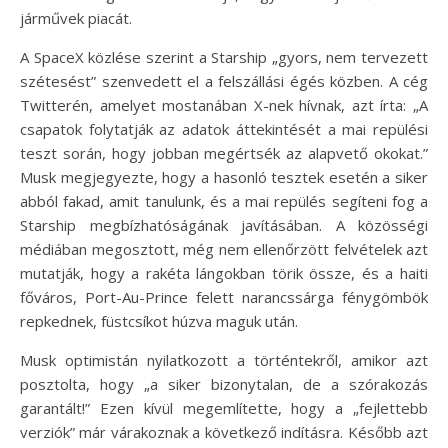
járművek piacát.
A SpaceX közlése szerint a Starship „gyors, nem tervezett
szétesést” szenvedett el a felszállási égés közben. A cég
Twitterén, amelyet mostanában X-nek hívnak, azt írta: „A
csapatok folytatják az adatok áttekintését a mai repülési
teszt során, hogy jobban megértsék az alapvető okokat.”
Musk megjegyezte, hogy a hasonló tesztek esetén a siker
abból fakad, amit tanulunk, és a mai repülés segíteni fog a
Starship megbízhatóságának javításában. A közösségi
médiában megosztott, még nem ellenőrzött felvételek azt
mutatják, hogy a rakéta lángokban törik össze, és a haiti
főváros, Port-Au-Prince felett narancssárga fénygömbök
repkednek, füstcsíkot húzva maguk után.
Musk optimistán nyilatkozott a történtekről, amikor azt
posztolta, hogy „a siker bizonytalan, de a szórakozás
garantált!” Ezen kívül megemlítette, hogy a „fejlettebb
verziók” már várakoznak a következő indításra. Később azt