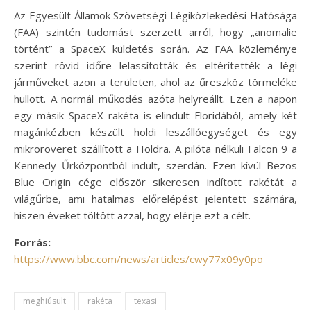
Az Egyesült Államok Szövetségi Légiközlekedési Hatósága
(FAA) szintén tudomást szerzett arról, hogy „anomalie
történt” a SpaceX küldetés során. Az FAA közleménye
szerint rövid időre lelassították és eltérítették a légi
járműveket azon a területen, ahol az űreszköz törmeléke
hullott. A normál működés azóta helyreállt. Ezen a napon
egy másik SpaceX rakéta is elindult Floridából, amely két
magánkézben készült holdi leszállóegységet és egy
mikroroveret szállított a Holdra. A pilóta nélküli Falcon 9 a
Kennedy Űrközpontból indult, szerdán. Ezen kívül Bezos
Blue Origin cége először sikeresen indított rakétát a
világűrbe, ami hatalmas előrelépést jelentett számára,
hiszen éveket töltött azzal, hogy elérje ezt a célt.
Forrás:
https://www.bbc.com/news/articles/cwy77x09y0po
meghiúsult
rakéta
texasi