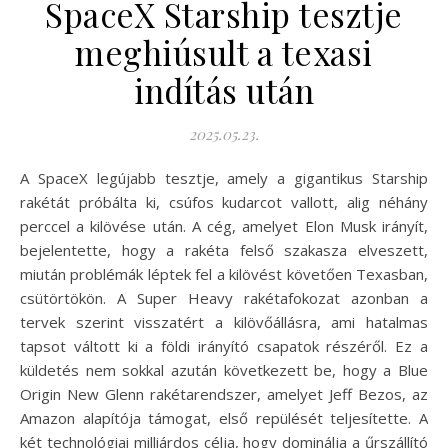
SpaceX Starship tesztje
meghiúsult a texasi
indítás után
2025.05.23.
A SpaceX legújabb tesztje, amely a gigantikus Starship
rakétát próbálta ki, csúfos kudarcot vallott, alig néhány
perccel a kilövése után. A cég, amelyet Elon Musk irányít,
bejelentette, hogy a rakéta felső szakasza elveszett,
miután problémák léptek fel a kilövést követően Texasban,
csütörtökön. A Super Heavy rakétafokozat azonban a
tervek szerint visszatért a kilövőállásra, ami hatalmas
tapsot váltott ki a földi irányító csapatok részéről. Ez a
küldetés nem sokkal azután következett be, hogy a Blue
Origin New Glenn rakétarendszer, amelyet Jeff Bezos, az
Amazon alapítója támogat, első repülését teljesítette. A
két technológiai milliárdos célja, hogy dominálja a űrszállító