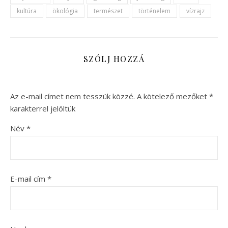
kultúra
ökológia
természet
történelem
vízrajz
SZÓLJ HOZZÁ
Az e-mail címet nem tesszük közzé.
A kötelező mezőket
*
karakterrel jelöltük
Név
*
E-mail cím
*