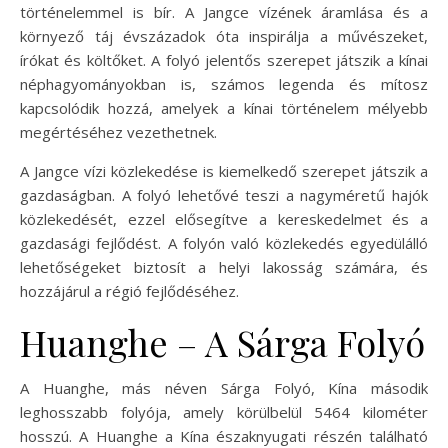
történelemmel is bír. A Jangce vízének áramlása és a
környező táj évszázadok óta inspirálja a művészeket,
írókat és költőket. A folyó jelentős szerepet játszik a kínai
néphagyományokban is, számos legenda és mítosz
kapcsolódik hozzá, amelyek a kínai történelem mélyebb
megértéséhez vezethetnek.
A Jangce vízi közlekedése is kiemelkedő szerepet játszik a
gazdaságban. A folyó lehetővé teszi a nagyméretű hajók
közlekedését, ezzel elősegítve a kereskedelmet és a
gazdasági fejlődést. A folyón való közlekedés egyedülálló
lehetőségeket biztosít a helyi lakosság számára, és
hozzájárul a régió fejlődéséhez.
Huanghe – A Sárga Folyó
A Huanghe, más néven Sárga Folyó, Kína második
leghosszabb folyója, amely körülbelül 5464 kilométer
hosszú. A Huanghe a Kína északnyugati részén található