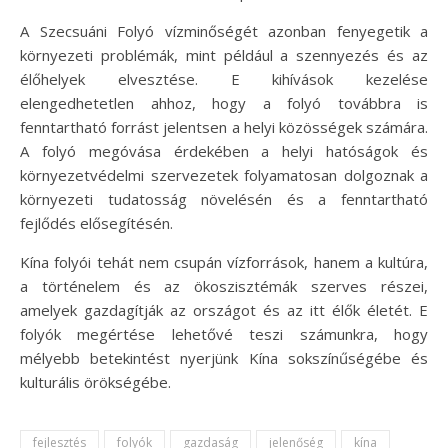
A Szecsuáni Folyó vízminőségét azonban fenyegetik a
környezeti problémák, mint például a szennyezés és az
élőhelyek elvesztése. E kihívások kezelése
elengedhetetlen ahhoz, hogy a folyó továbbra is
fenntartható forrást jelentsen a helyi közösségek számára.
A folyó megóvása érdekében a helyi hatóságok és
környezetvédelmi szervezetek folyamatosan dolgoznak a
környezeti tudatosság növelésén és a fenntartható
fejlődés elősegítésén.
Kína folyói tehát nem csupán vízforrások, hanem a kultúra,
a történelem és az ökoszisztémák szerves részei,
amelyek gazdagítják az országot és az itt élők életét. E
folyók megértése lehetővé teszi számunkra, hogy
mélyebb betekintést nyerjünk Kína sokszínűségébe és
kulturális örökségébe.
fejlesztés
folyók
gazdaság
jelenőség
kína