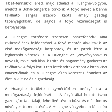
Tibet-fennsíkról ered, majd áthalad a Huanghe-völgyön,
mielőtt a Bohai-tengerbe torkollik. A folyó nevét a benne
található sárgás iszapról kapta, amely gazdag
tápanyagokban, de sajnos a folyó vízminőségét is
befolyásolja.
A Huanghe története szorosan összefonódik Kína
civilizációjának fejlődésével. A folyó mentén alakultak ki az
első mezőgazdasági központok, és itt jöttek létre a
legkorábbi városok is. A Huanghe az „anyafolyónak” is
nevezik, mivel sok kínai kultúra és hagyomány gyökerei itt
találhatók. A folyó körüli területek adtak otthont a híres kínai
dinasztiáknak, és a Huanghe vízén keresztül áramlott az
élet, a kultúra és a gazdaság.
A Huanghe területe nagymértékben befolyásolta a
mezőgazdaság fejlődését is. A folyó által hozott iszap
gazdagította a talajt, lehetővé téve a búza és más fontos
növények termesztését. A Huanghe völgyében a kínai nép