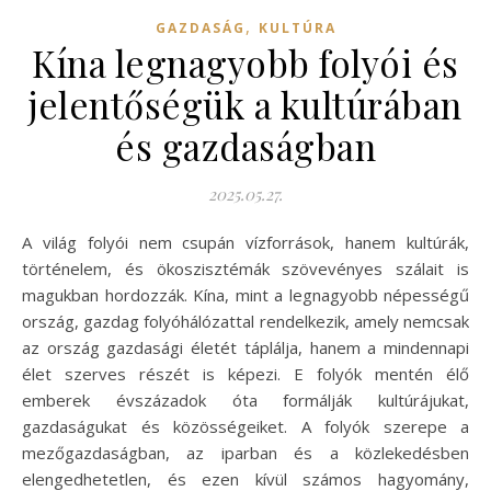
,
GAZDASÁG
KULTÚRA
Kína legnagyobb folyói és
jelentőségük a kultúrában
és gazdaságban
2025.05.27.
A világ folyói nem csupán vízforrások, hanem kultúrák,
történelem, és ökoszisztémák szövevényes szálait is
magukban hordozzák. Kína, mint a legnagyobb népességű
ország, gazdag folyóhálózattal rendelkezik, amely nemcsak
az ország gazdasági életét táplálja, hanem a mindennapi
élet szerves részét is képezi. E folyók mentén élő
emberek évszázadok óta formálják kultúrájukat,
gazdaságukat és közösségeiket. A folyók szerepe a
mezőgazdaságban, az iparban és a közlekedésben
elengedhetetlen, és ezen kívül számos hagyomány,