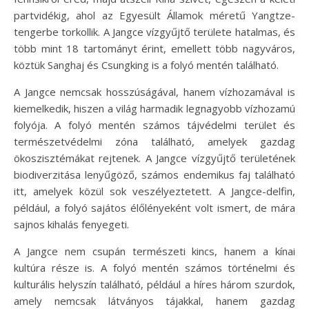
partvidékig, ahol az Egyesült Államok méretű Yangtze-
tengerbe torkollik. A Jangce vízgyűjtő területe hatalmas, és
több mint 18 tartományt érint, emellett több nagyváros,
köztük Sanghaj és Csungking is a folyó mentén található.
A Jangce nemcsak hosszúságával, hanem vízhozamával is
kiemelkedik, hiszen a világ harmadik legnagyobb vízhozamú
folyója. A folyó mentén számos tájvédelmi terület és
természetvédelmi zóna található, amelyek gazdag
ökoszisztémákat rejtenek. A Jangce vízgyűjtő területének
biodiverzitása lenyűgöző, számos endemikus faj található
itt, amelyek közül sok veszélyeztetett. A Jangce-delfin,
például, a folyó sajátos élőlényeként volt ismert, de mára
sajnos kihalás fenyegeti.
A Jangce nem csupán természeti kincs, hanem a kínai
kultúra része is. A folyó mentén számos történelmi és
kulturális helyszín található, például a híres három szurdok,
amely nemcsak látványos tájakkal, hanem gazdag