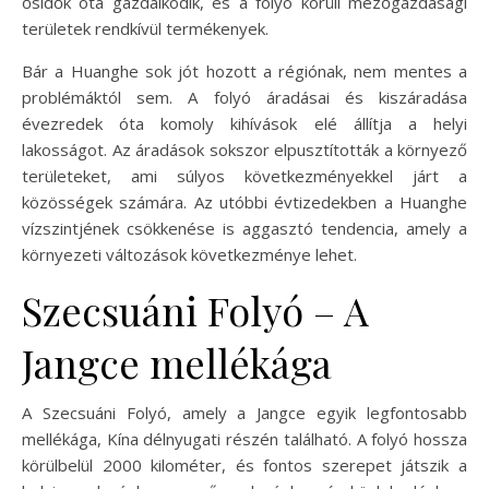
ősidők óta gazdálkodik, és a folyó körüli mezőgazdasági
területek rendkívül termékenyek.
Bár a Huanghe sok jót hozott a régiónak, nem mentes a
problémáktól sem. A folyó áradásai és kiszáradása
évezredek óta komoly kihívások elé állítja a helyi
lakosságot. Az áradások sokszor elpusztították a környező
területeket, ami súlyos következményekkel járt a
közösségek számára. Az utóbbi évtizedekben a Huanghe
vízszintjének csökkenése is aggasztó tendencia, amely a
környezeti változások következménye lehet.
Szecsuáni Folyó – A
Jangce mellékága
A Szecsuáni Folyó, amely a Jangce egyik legfontosabb
mellékága, Kína délnyugati részén található. A folyó hossza
körülbelül 2000 kilométer, és fontos szerepet játszik a