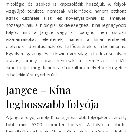
mitológia és szokás is kapcsolódik hozzájuk. A folyók
vízgyűjtő területei nemcsak vízforrások, hanem otthont
adnak különféle állat- és növényfajoknak is, amelyek
hozzájárulnak a biológiai sokféleséghez. Kína legnagyobb
folyói, mint a Jangce vagy a Huangho, nem csupán
vízáramlásokat jelentenek, hanem a kínai emberek
életének, identitásának és fejlődésének szimbólumai is.
Egy ilyen gazdag és sokszínű vízi világ felfedezése olyan
utazás, amely során nemcsak a természet csodáit
ismerhetjük meg, hanem a kínai kultúra mélyebb rétegeibe
is betekintést nyerhetünk.
Jangce – Kína
leghosszabb folyója
A Jangce folyó, amely Kína leghosszabb folyójaként ismert,
több mint 6300 kilométer hosszú. A folyó a Tibeti-
fennsíkról ered, majd átszeli Kína szívét, egészen a keleti