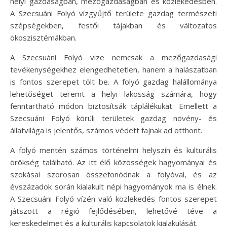
helyi gazdaságban, mezőgazdaságban és közlekedésben.
A Szecsuáni Folyó vízgyűjtő területe gazdag természeti
szépségekben, festői tájakban és változatos
ökoszisztémákban.
A Szecsuáni Folyó vize nemcsak a mezőgazdasági
tevékenységekhez elengedhetetlen, hanem a halászatban
is fontos szerepet tölt be. A folyó gazdag halállománya
lehetőséget teremt a helyi lakosság számára, hogy
fenntartható módon biztosítsák táplálékukat. Emellett a
Szecsuáni Folyó körüli területek gazdag növény- és
állatvilága is jelentős, számos védett fajnak ad otthont.
A folyó mentén számos történelmi helyszín és kulturális
örökség található. Az itt élő közösségek hagyományai és
szokásai szorosan összefonódnak a folyóval, és az
évszázadok során kialakult népi hagyományok ma is élnek.
A Szecsuáni Folyó vízén való közlekedés fontos szerepet
játszott a régió fejlődésében, lehetővé téve a
kereskedelmet és a kulturális kapcsolatok kialakulását.