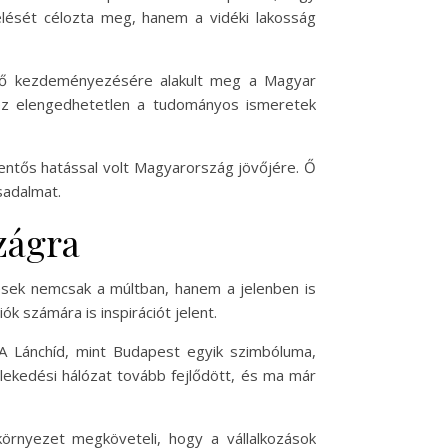
lését célozta meg, hanem a vidéki lakosság
Az ő kezdeményezésére alakult meg a Magyar
ez elengedhetetlen a tudományos ismeretek
entős hatással volt Magyarország jövőjére. Ő
sadalmat.
zágra
ések nemcsak a múltban, hanem a jelenben is
 számára is inspirációt jelent.
 A Lánchíd, mint Budapest egyik szimbóluma,
lekedési hálózat tovább fejlődött, és ma már
környezet megköveteli, hogy a vállalkozások