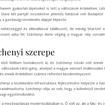
 hanem gyakorlati lépéseket is tett a változások érdekében. Lé
Duna két partját összekötve jelentős hatással volt Budapest
ly a gazdasági növekedés alapját képezte.
hézséggel és ellenállással találkozott, de mindig kitartott el
sosem adta fel. Széchenyi élete végéig a magyar nép sorsáér
.
chenyi szerepe
lső felében bontakozott ki, és Széchenyi István volt ennek 
gi változások iránti igény, amelyet a magyar nemzet önállósodási 
, és ennek érdekében számos reformot kezdeményezett.
henyi a közlekedési infrastruktúra fejlesztésére helyezte a ha
dalmasította. Széchenyi célja az volt, hogy a különböző terüle
asági együttműködést.
 a mezőgazdaság modernizálásában is. Ő volt az, aki a falu- és 