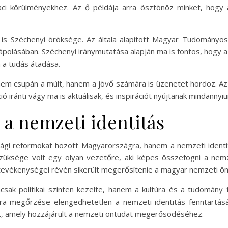
aci körülményekhez. Az ő példája arra ösztönöz minket, hogy
is Széchenyi öröksége. Az általa alapított Magyar Tudományos
polásában. Széchenyi iránymutatása alapján ma is fontos, hogy 
n a tudás átadása.
 csupán a múlt, hanem a jövő számára is üzenetet hordoz. Az ál
ió iránti vágy ma is aktuálisak, és inspirációt nyújtanak mindannyi
 a nemzeti identitás
sági reformokat hozott Magyarországra, hanem a nemzeti identit
üksége volt egy olyan vezetőre, aki képes összefogni a nemze
 tevékenységei révén sikerült megerősítenie a magyar nemzeti ön
ak politikai szinten kezelte, hanem a kultúra és a tudomány te
úra megőrzése elengedhetetlen a nemzeti identitás fenntartá
lt, amely hozzájárult a nemzeti öntudat megerősödéséhez.