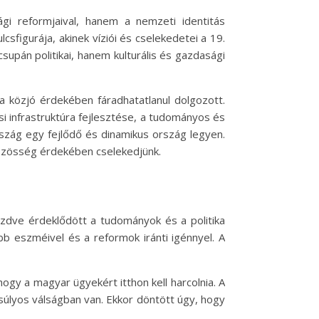
gi reformjaival, hanem a nemzeti identitás
figurája, akinek víziói és cselekedetei a 19.
upán politikai, hanem kulturális és gazdasági
a közjó érdekében fáradhatatlanul dolgozott.
i infrastruktúra fejlesztése, a tudományos és
rszág egy fejlődő és dinamikus ország legyen.
közösség érdekében cselekedjünk.
kezdve érdeklődött a tudományok és a politika
b eszméivel és a reformok iránti igénnyel. A
ogy a magyar ügyekért itthon kell harcolnia. A
súlyos válságban van. Ekkor döntött úgy, hogy