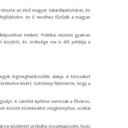
trehozta az első magyar takarékpénztárat, és
 fejlődésére. Az ő nevéhez fűződik a magyar
képzelései mellett. Politikai nézetei gyakran
t küzdött, és öröksége ma is élő példája a
egyik legmeghatározóbb alakja. A korszakot
törekvése kísért. Széchenyi felismerte, hogy a
ngsúlyt. A Lánchíd építése nemcsak a főváros,
tek közötti közlekedést megkönnyítse, ezáltal
városi közéletet próbálta összekapcsolni, hogy