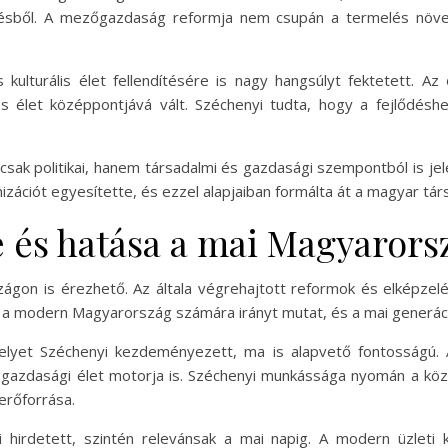
lődésből. A mezőgazdaság reformja nem csupán a termelés növe
kulturális élet fellendítésére is nagy hangsúlyt fektetett. 
élet középpontjává vált. Széchenyi tudta, hogy a fejlődésh
ak politikai, hanem társadalmi és gazdasági szempontból is jel
nizációt egyesítette, és ezzel alapjaiban formálta át a magyar tár
 és hatása a mai Magyarors
ágon is érezhető. Az általa végrehajtott reformok és elképzel
 a modern Magyarország számára irányt mutat, és a mai generációk
amelyet Széchenyi kezdeményezett, ma is alapvető fontosságú.
 gazdasági élet motorja is. Széchenyi munkássága nyomán a köz
erőforrása.
hirdetett, szintén relevánsak a mai napig. A modern üzleti 