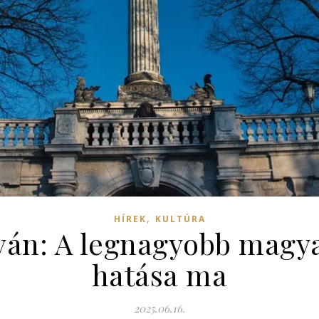
,
HÍREK
KULTÚRA
ván: A legnagyobb magy
hatása ma
2025.06.16.