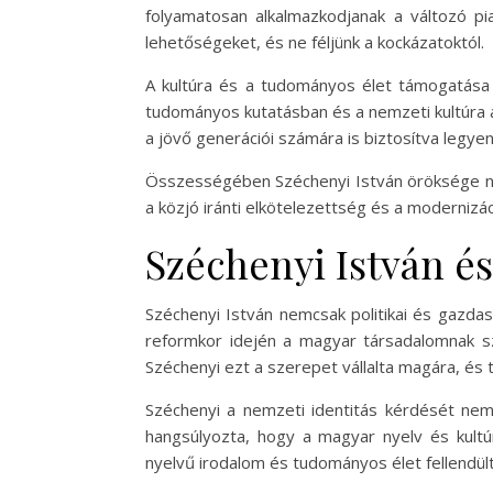
folyamatosan alkalmazkodjanak a változó pi
lehetőségeket, és ne féljünk a kockázatoktól.
A kultúra és a tudományos élet támogatása 
tudományos kutatásban és a nemzeti kultúra á
a jövő generációi számára is biztosítva legye
Összességében Széchenyi István öröksége nem
a közjó iránti elkötelezettség és a modernizác
Széchenyi István és
Széchenyi István nemcsak politikai és gazda
reformkor idején a magyar társadalomnak sz
Széchenyi ezt a szerepet vállalta magára, és
Széchenyi a nemzeti identitás kérdését nemcs
hangsúlyozta, hogy a magyar nyelv és kult
nyelvű irodalom és tudományos élet fellendü