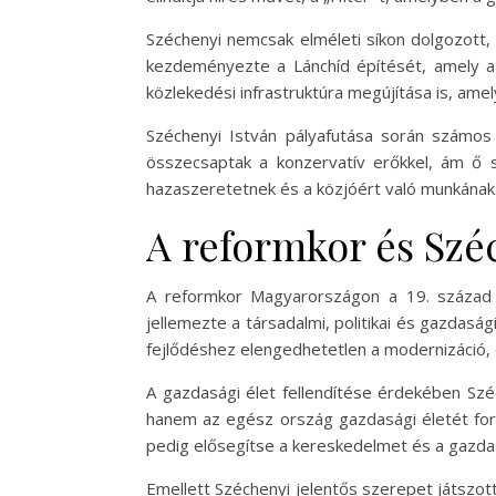
Széchenyi nemcsak elméleti síkon dolgozott,
kezdeményezte a Lánchíd építését, amely a 
közlekedési infrastruktúra megújítása is, ame
Széchenyi István pályafutása során számos ne
összecsaptak a konzervatív erőkkel, ám ő 
hazaszeretetnek és a közjóért való munkának
A reformkor és Szé
A reformkor Magyarországon a 19. század e
jellemezte a társadalmi, politikai és gazdasá
fejlődéshez elengedhetetlen a modernizáció
A gazdasági élet fellendítése érdekében Széc
hanem az egész ország gazdasági életét forra
pedig elősegítse a kereskedelmet és a gazd
Emellett Széchenyi jelentős szerepet játszott