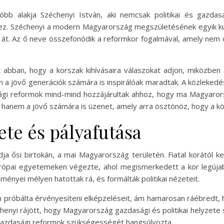
b alakja Széchenyi István, aki nemcsak politikai és gazdasá
hez. Széchenyi a modern Magyarország megszületésének egyik kulcs
át. Az ő neve összefonódik a reformkor fogalmával, amely nem cs
t abban, hogy a korszak kihívásaira válaszokat adjon, miközben 
 jövő generációk számára is inspirálóak maradtak. A közlekedés
dasági reformok mind-mind hozzájárultak ahhoz, hogy ma Magyaro
 hanem a jövő számára is üzenet, amely arra ösztönöz, hogy a 
ete és pályafutása
ja ősi birtokán, a mai Magyarország területén. Fiatal korától 
rópai egyetemeken végezte, ahol megismerkedett a kor legújab
ményei mélyen hatottak rá, és formálták politikai nézeteit.
 próbálta érvényesíteni elképzeléseit, ám hamarosan ráébredt, h
henyi rájött, hogy Magyarország gazdasági és politikai helyzete 
 a gazdasági reformok szükségességét hangsúlyozta.