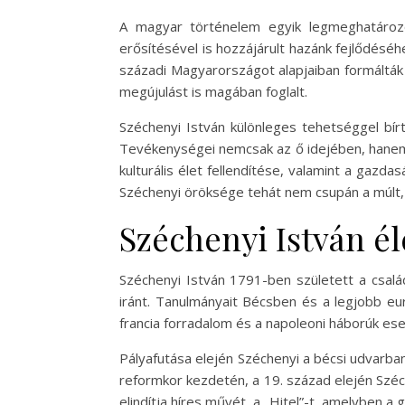
A magyar történelem egyik legmeghatározób
erősítésével is hozzájárult hazánk fejlődésé
századi Magyarországot alapjaiban formálták 
megújulást is magában foglalt.
Széchenyi István különleges tehetséggel bír
Tevékenységei nemcsak az ő idejében, hanem a
kulturális élet fellendítése, valamint a gaz
Széchenyi öröksége tehát nem csupán a múlt,
Széchenyi István él
Széchenyi István 1791-ben született a család
iránt. Tanulmányait Bécsben és a legjobb eu
francia forradalom és a napoleoni háborúk ese
Pályafutása elején Széchenyi a bécsi udvarban
reformkor kezdetén, a 19. század elején Széc
elindítja híres művét, a „Hitel”-t, amelyben