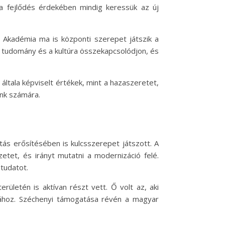
 a fejlődés érdekében mindig keressük az új
 Akadémia ma is központi szerepet játszik a
a tudomány és a kultúra összekapcsolódjon, és
tala képviselt értékek, mint a hazaszeretet,
unk számára.
ás erősítésében is kulcsszerepet játszott. A
tet, és irányt mutatni a modernizáció felé.
tudatot.
rületén is aktívan részt vett. Ő volt az, aki
sához. Széchenyi támogatása révén a magyar