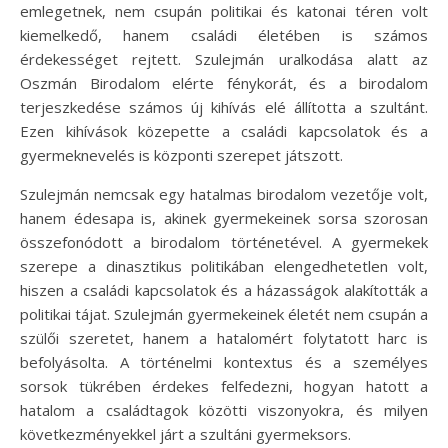
emlegetnek, nem csupán politikai és katonai téren volt
kiemelkedő, hanem családi életében is számos
érdekességet rejtett. Szulejmán uralkodása alatt az
Oszmán Birodalom elérte fénykorát, és a birodalom
terjeszkedése számos új kihívás elé állította a szultánt.
Ezen kihívások közepette a családi kapcsolatok és a
gyermeknevelés is központi szerepet játszott.
Szulejmán nemcsak egy hatalmas birodalom vezetője volt,
hanem édesapa is, akinek gyermekeinek sorsa szorosan
összefonódott a birodalom történetével. A gyermekek
szerepe a dinasztikus politikában elengedhetetlen volt,
hiszen a családi kapcsolatok és a házasságok alakították a
politikai tájat. Szulejmán gyermekeinek életét nem csupán a
szülői szeretet, hanem a hatalomért folytatott harc is
befolyásolta. A történelmi kontextus és a személyes
sorsok tükrében érdekes felfedezni, hogyan hatott a
hatalom a családtagok közötti viszonyokra, és milyen
következményekkel járt a szultáni gyermeksors.