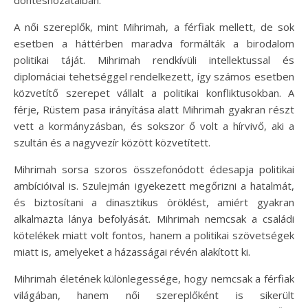
döntéshozatalban.
A női szereplők, mint Mihrimah, a férfiak mellett, de sok
esetben a háttérben maradva formálták a birodalom
politikai táját. Mihrimah rendkívüli intellektussal és
diplomáciai tehetséggel rendelkezett, így számos esetben
közvetítő szerepet vállalt a politikai konfliktusokban. A
férje, Rüstem pasa irányítása alatt Mihrimah gyakran részt
vett a kormányzásban, és sokszor ő volt a hírvivő, aki a
szultán és a nagyvezír között közvetített.
Mihrimah sorsa szoros összefonódott édesapja politikai
ambícióival is. Szulejmán igyekezett megőrizni a hatalmát,
és biztosítani a dinasztikus öröklést, amiért gyakran
alkalmazta lánya befolyását. Mihrimah nemcsak a családi
kötelékek miatt volt fontos, hanem a politikai szövetségek
miatt is, amelyeket a házasságai révén alakított ki.
Mihrimah életének különlegessége, hogy nemcsak a férfiak
világában, hanem női szereplőként is sikerült