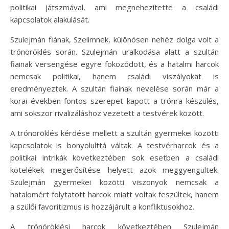
politikai játszmával, ami megnehezítette a családi
kapcsolatok alakulását.
Szulejmán fiának, Szelimnek, különösen nehéz dolga volt a
trónöröklés során. Szulejmán uralkodása alatt a szultán
fiainak versengése egyre fokozódott, és a hatalmi harcok
nemcsak politikai, hanem családi viszályokat is
eredményeztek. A szultán fiainak nevelése során már a
korai években fontos szerepet kapott a trónra készülés,
ami sokszor rivalizáláshoz vezetett a testvérek között.
A trónöröklés kérdése mellett a szultán gyermekei közötti
kapcsolatok is bonyolulttá váltak. A testvérharcok és a
politikai intrikák következtében sok esetben a családi
kötelékek megerősítése helyett azok meggyengültek.
Szulejmán gyermekei közötti viszonyok nemcsak a
hatalomért folytatott harcok miatt voltak feszültek, hanem
a szülői favoritizmus is hozzájárult a konfliktusokhoz.
A trónöröklési harcok következtében Szulejmán