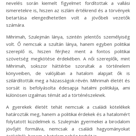
nevelés során kiemelt figyelmet fordítottak a vallási
ismeretekre is, hiszen az iszlám értékrend és a törvények
betartása elengedhetetlen volt a jövőbeli vezetők
számára.
Mihrimah, Szulejmán lánya, szintén jelentős személyiség
volt. Ő nemcsak a szultán lánya, hanem egyben politikai
szereplő is, hiszen férjhez ment a fontos politikai
szövetség megkötése érdekében. A női szereplők, mint
Mihrimah, sokszor háttérbe szorultak a történelem
könyveiben, de valójában a hatalom alapjait ők is
szilárdították meg a házasságok révén. Mihrimah életét és
sorsát is befolyásolta édesapja hatalmi politikája, ami
különösen izgalmas témát ad a történészeknek.
A gyerekek életét tehát nemcsak a családi kötelékek
határozták meg, hanem a politikai érdekek és a hatalomért
folytatott küzdelmek is. Szulejmán gyermekei a birodalom
jövőjét formálva, nemcsak a családi hagyományokat