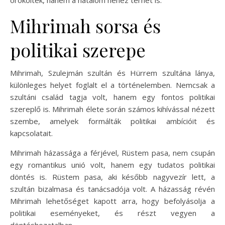
örökölték, hanem a hatalom nehéz terhét is.
Mihrimah sorsa és
politikai szerepe
Mihrimah, Szulejmán szultán és Hürrem szultána lánya,
különleges helyet foglalt el a történelemben. Nemcsak a
szultáni család tagja volt, hanem egy fontos politikai
szereplő is. Mihrimah élete során számos kihívással nézett
szembe, amelyek formálták politikai ambícióit és
kapcsolatait.
Mihrimah házassága a férjével, Rüstem pasa, nem csupán
egy romantikus unió volt, hanem egy tudatos politikai
döntés is. Rüstem pasa, aki később nagyvezír lett, a
szultán bizalmasa és tanácsadója volt. A házasság révén
Mihrimah lehetőséget kapott arra, hogy befolyásolja a
politikai eseményeket, és részt vegyen a