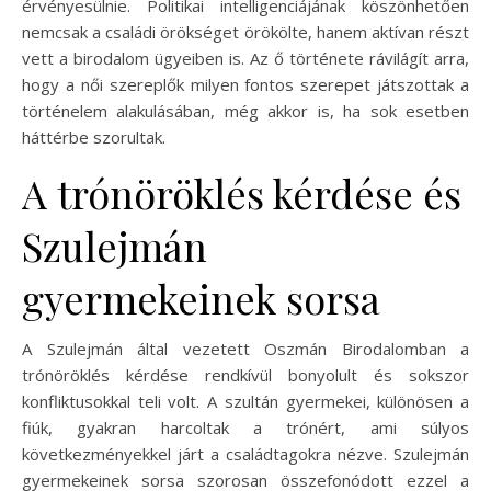
érvényesülnie. Politikai intelligenciájának köszönhetően
nemcsak a családi örökséget örökölte, hanem aktívan részt
vett a birodalom ügyeiben is. Az ő története rávilágít arra,
hogy a női szereplők milyen fontos szerepet játszottak a
történelem alakulásában, még akkor is, ha sok esetben
háttérbe szorultak.
A trónöröklés kérdése és
Szulejmán
gyermekeinek sorsa
A Szulejmán által vezetett Oszmán Birodalomban a
trónöröklés kérdése rendkívül bonyolult és sokszor
konfliktusokkal teli volt. A szultán gyermekei, különösen a
fiúk, gyakran harcoltak a trónért, ami súlyos
következményekkel járt a családtagokra nézve. Szulejmán
gyermekeinek sorsa szorosan összefonódott ezzel a