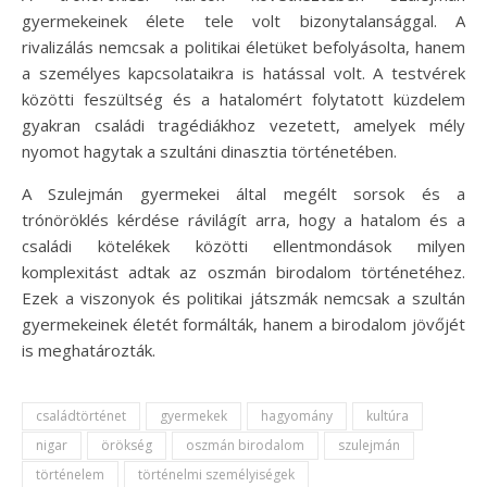
gyermekeinek élete tele volt bizonytalansággal. A
rivalizálás nemcsak a politikai életüket befolyásolta, hanem
a személyes kapcsolataikra is hatással volt. A testvérek
közötti feszültség és a hatalomért folytatott küzdelem
gyakran családi tragédiákhoz vezetett, amelyek mély
nyomot hagytak a szultáni dinasztia történetében.
A Szulejmán gyermekei által megélt sorsok és a
trónöröklés kérdése rávilágít arra, hogy a hatalom és a
családi kötelékek közötti ellentmondások milyen
komplexitást adtak az oszmán birodalom történetéhez.
Ezek a viszonyok és politikai játszmák nemcsak a szultán
gyermekeinek életét formálták, hanem a birodalom jövőjét
is meghatározták.
családtörténet
gyermekek
hagyomány
kultúra
nigar
örökség
oszmán birodalom
szulejmán
történelem
történelmi személyiségek