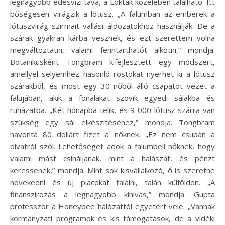
legnagyobb édesvízi tava, a Loktak közelében található. Itt
bőségesen virágzik a lótusz. „A falumban az emberek a
lótuszvirág szirmait vallási áldozatokhoz használják. De a
szárak gyakran kárba vesznek, és ezt szerettem volna
megváltoztatni, valami fenntarthatót alkotni,” mondja.
Botanikusként Tongbram kifejlesztett egy módszert,
amellyel selyemhez hasonló rostokat nyerhet ki a lótusz
szárakból, és most egy 30 nőből álló csapatot vezet a
falujában, akik a fonalakat szövik egyedi sálakba és
ruházatba. „Két hónapba telik, és 9 000 lótusz szárra van
szükség egy sál elkészítéséhez,” mondja. Tongbram
havonta 80 dollárt fizet a nőknek. „Ez nem csupán a
divatról szól. Lehetőséget adok a falumbeli nőknek, hogy
valami mást csináljanak, mint a halászat, és pénzt
keressenek,” mondja. Mint sok kisvállalkozó, ő is szeretne
növekedni és új piacokat találni, talán külföldön. „A
finanszírozás a legnagyobb kihívás,” mondja. Gupta
professzor a Honeybee hálózattól egyetért vele. „Vannak
kormányzati programok és kis támogatások, de a vidéki