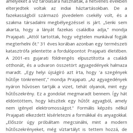
amelyeket a víz tárolására használtak, a hetvenes években
elterjedtek voltak az indiai háztartásokban. De a
fazekasságból származó jövedelem csekély volt, és a
szakma társadalmi megbélyegzéssel is járt. „Senki sem
akarta, hogy a lányát fazekas családba adja,” mondja
Prajapati. „Attól tartottak, hogy végtelen munkával fogják
megterhelni őt.” 31 éves korában azonban egy természeti
katasztrófa jelentette a fordulópontot Prajapati életében.
A 2001-es gujarati földrengés elpusztította a családi
otthonát, és a udvaron összetört agyagedények halmaza
maradt. „Egy helyi újságíró azt írta, hogy ‘a szegények
hűtője tönkrement’,” mondja Prajapati. „Az agyagedények
nyáron hűvösen tartják a vizet, tehát olyanok, mint egy
hűtőszekrény. Ez a gondolat megmaradt bennem. Így hát
eldöntöttem, hogy készítek egy hűtőt agyagból, amely
nem igényel elektromosságot.” Formális képzés nélkül
Prajapati elkezdett kísérletezni a formákkal és anyagokkal.
„Először úgy próbáltam megcsinálni, mint a modern
hűtőszekrényeket, még víztartályt is tettem hozzá, de