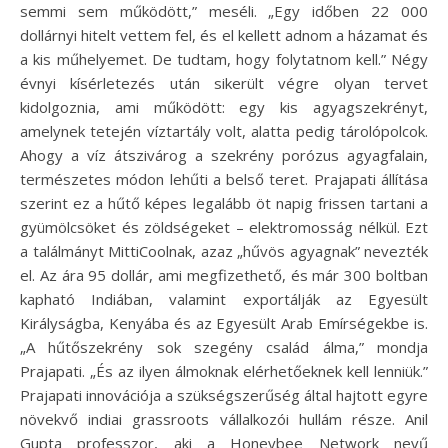
semmi sem működött,” meséli. „Egy időben 22 000
dollárnyi hitelt vettem fel, és el kellett adnom a házamat és
a kis műhelyemet. De tudtam, hogy folytatnom kell.” Négy
évnyi kísérletezés után sikerült végre olyan tervet
kidolgoznia, ami működött: egy kis agyagszekrényt,
amelynek tetején víztartály volt, alatta pedig tárolópolcok.
Ahogy a víz átszivárog a szekrény porózus agyagfalain,
természetes módon lehűti a belső teret. Prajapati állítása
szerint ez a hűtő képes legalább öt napig frissen tartani a
gyümölcsöket és zöldségeket – elektromosság nélkül. Ezt
a találmányt MittiCoolnak, azaz „hűvös agyagnak” nevezték
el. Az ára 95 dollár, ami megfizethető, és már 300 boltban
kapható Indiában, valamint exportálják az Egyesült
Királyságba, Kenyába és az Egyesült Arab Emírségekbe is.
„A hűtőszekrény sok szegény család álma,” mondja
Prajapati. „És az ilyen álmoknak elérhetőeknek kell lenniük.”
Prajapati innovációja a szükségszerűség által hajtott egyre
növekvő indiai grassroots vállalkozói hullám része. Anil
Gupta professzor, aki a Honeybee Network nevű