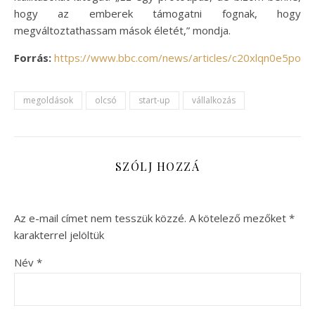
hogy az emberek támogatni fognak, hogy
megváltoztathassam mások életét,” mondja.
Forrás:
https://www.bbc.com/news/articles/c20xlqn0e5po
megoldások
olcsó
start-up
vállalkozás
SZÓLJ HOZZÁ
Az e-mail címet nem tesszük közzé.
A kötelező mezőket
*
karakterrel jelöltük
Név
*