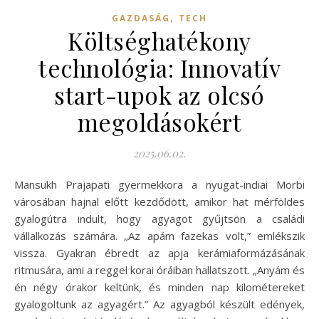
,
GAZDASÁG
TECH
Költséghatékony
technológia: Innovatív
start-upok az olcsó
megoldásokért
2025.06.02.
Mansukh Prajapati gyermekkora a nyugat-indiai Morbi
városában hajnal előtt kezdődött, amikor hat mérföldes
gyalogútra indult, hogy agyagot gyűjtsön a családi
vállalkozás számára. „Az apám fazekas volt,” emlékszik
vissza. Gyakran ébredt az apja kerámiaformázásának
ritmusára, ami a reggel korai óráiban hallatszott. „Anyám és
én négy órakor keltünk, és minden nap kilométereket
gyalogoltunk az agyagért.” Az agyagból készült edények,