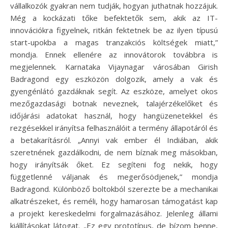
vállalkozók gyakran nem tudják, hogyan juthatnak hozzájuk.
Még a kockázati tőke befektetők sem, akik az IT-
innovációkra figyelnek, ritkán fektetnek be az ilyen típusú
start-upokba a magas tranzakciós költségek miatt,”
mondja. Ennek ellenére az innovátorok továbbra is
megjelennek. Karnataka Vijaynagar városában Girish
Badragond egy eszközön dolgozik, amely a vak és
gyengénlátó gazdáknak segít. Az eszköze, amelyet okos
mezőgazdasági botnak neveznek, talajérzékelőket és
időjárási adatokat használ, hogy hangüzenetekkel és
rezgésekkel irányítsa felhasználóit a termény állapotáról és
a betakarításról. „Annyi vak ember él Indiában, akik
szeretnének gazdálkodni, de nem bíznak meg másokban,
hogy irányítsák őket. Ez segíteni fog nekik, hogy
függetlenné váljanak és megerősödjenek,” mondja
Badragond. Különböző boltokból szerezte be a mechanikai
alkatrészeket, és reméli, hogy hamarosan támogatást kap
a projekt kereskedelmi forgalmazásához. Jelenleg állami
kiállításokat látogat. „Ez egy prototípus, de bízom benne,