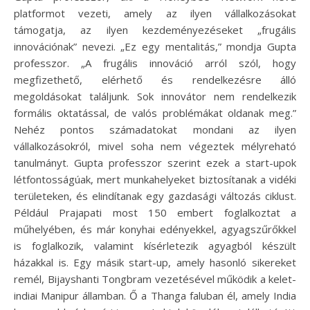
platformot vezeti, amely az ilyen vállalkozásokat
támogatja, az ilyen kezdeményezéseket „frugális
innovációnak” nevezi. „Ez egy mentalitás,” mondja Gupta
professzor. „A frugális innováció arról szól, hogy
megfizethető, elérhető és rendelkezésre álló
megoldásokat találjunk. Sok innovátor nem rendelkezik
formális oktatással, de valós problémákat oldanak meg.”
Nehéz pontos számadatokat mondani az ilyen
vállalkozásokról, mivel soha nem végeztek mélyreható
tanulmányt. Gupta professzor szerint ezek a start-upok
létfontosságúak, mert munkahelyeket biztosítanak a vidéki
területeken, és elindítanak egy gazdasági változás ciklust.
Például Prajapati most 150 embert foglalkoztat a
műhelyében, és már konyhai edényekkel, agyagszűrőkkel
is foglalkozik, valamint kísérletezik agyagból készült
házakkal is. Egy másik start-up, amely hasonló sikereket
remél, Bijayshanti Tongbram vezetésével működik a kelet-
indiai Manipur államban. Ő a Thanga faluban él, amely India