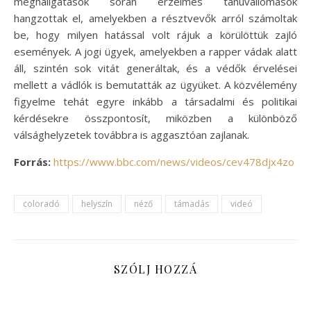
meghallgatások során érzelmes tanúvallomások
hangzottak el, amelyekben a résztvevők arról számoltak
be, hogy milyen hatással volt rájuk a körülöttük zajló
események. A jogi ügyek, amelyekben a rapper vádak alatt
áll, szintén sok vitát generáltak, és a védők érvelései
mellett a vádlók is bemutatták az ügyüket. A közvélemény
figyelme tehát egyre inkább a társadalmi és politikai
kérdésekre összpontosít, miközben a különböző
válsághelyzetek továbbra is aggasztóan zajlanak.
Forrás:
https://www.bbc.com/news/videos/cev478djx4zo
coloradó
helyszín
néző
támadás
videó
SZÓLJ HOZZÁ