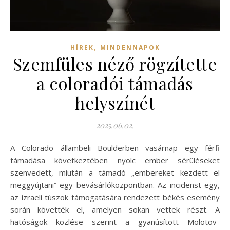
,
HÍREK
MINDENNAPOK
Szemfüles néző rögzítette
a coloradói támadás
helyszínét
2025.06.02.
A Colorado állambeli Boulderben vasárnap egy férfi
támadása következtében nyolc ember sérüléseket
szenvedett, miután a támadó „embereket kezdett el
meggyújtani” egy bevásárlóközpontban. Az incidenst egy,
az izraeli túszok támogatására rendezett békés esemény
során követték el, amelyen sokan vettek részt. A
hatóságok közlése szerint a gyanúsított Molotov-