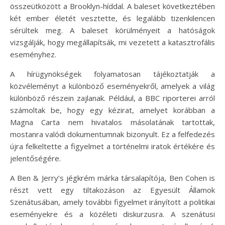
összeütközött a Brooklyn-híddal. A baleset következtében
két ember életét vesztette, és legalább tizenkilencen
sérültek meg. A baleset körülményeit a hatóságok
vizsgálják, hogy megállapítsák, mi vezetett a katasztrofális
eseményhez.
A hírügynökségek folyamatosan tájékoztatják a
közvéleményt a különböző eseményekről, amelyek a világ
különböző részein zajlanak. Például, a BBC riporterei arról
számoltak be, hogy egy kézirat, amelyet korábban a
Magna Carta nem hivatalos másolatának tartottak,
mostanra valódi dokumentumnak bizonyult. Ez a felfedezés
újra felkeltette a figyelmet a történelmi iratok értékére és
jelentőségére.
A Ben & Jerry’s jégkrém márka társalapítója, Ben Cohen is
részt vett egy tiltakozáson az Egyesült Államok
Szenátusában, amely további figyelmet irányított a politikai
eseményekre és a közéleti diskurzusra. A szenátusi