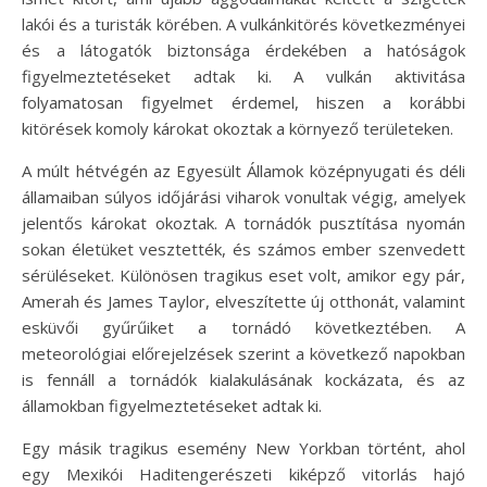
lakói és a turisták körében. A vulkánkitörés következményei
és a látogatók biztonsága érdekében a hatóságok
figyelmeztetéseket adtak ki. A vulkán aktivitása
folyamatosan figyelmet érdemel, hiszen a korábbi
kitörések komoly károkat okoztak a környező területeken.
A múlt hétvégén az Egyesült Államok középnyugati és déli
államaiban súlyos időjárási viharok vonultak végig, amelyek
jelentős károkat okoztak. A tornádók pusztítása nyomán
sokan életüket vesztették, és számos ember szenvedett
sérüléseket. Különösen tragikus eset volt, amikor egy pár,
Amerah és James Taylor, elveszítette új otthonát, valamint
esküvői gyűrűiket a tornádó következtében. A
meteorológiai előrejelzések szerint a következő napokban
is fennáll a tornádók kialakulásának kockázata, és az
államokban figyelmeztetéseket adtak ki.
Egy másik tragikus esemény New Yorkban történt, ahol
egy Mexikói Haditengerészeti kiképző vitorlás hajó