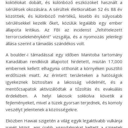
koktélokat dobált, és különböző eszközöket használt a
sérülések okozására. A sérültek életkorukban 52 és 88 év
közöttiek, és különböző mértékű, kisebb és súlyosabb
sérülésekkel kezelik őket, közülük legalább egy ember
állapota kritikus. Az FBI az incidenst „feltételezett
terrorcselekményként” vizsgálja, és a nyomozás jelenlegi
állása szerint a támadás szándékos volt.
A boulder-i támadással egy időben Manitoba tartomány
Kanadában rendkívüli állapotot hirdetett, miután 17,000
embernek kellett elhagynia otthonát a környéken pusztító
erdőtüzek miatt. Az érintett területeken a hatóságok
igyekeznek biztosítani a lakosság védelmét, és a
mentőcsapatok aktivizálódtak a tűzoltás és evakuálás
érdekében. A helyi lakosok sokkolva követik a
fejleményeket, mivel a tüzek gyorsan terjednek, és komoly
veszélyt jelentenek a közösségekre.
Eközben Hawaii szigetén a világ egyik legaktívabb vulkánja
ismét kitört, ami újabb aggodalmakat keltett a szigetek