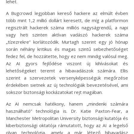
lehet.
A Bugcrowd legjobban kereső hackere az elmúlt évben
több mint 1,2 millió dollárt keresett, de míg a platformon
regisztrált hackerek száma milliós nagyságrendű, a napi
vagy heti szinten aktívan vadászó hackerek száma
„tízezrekre” korlátozódik. Murtagh szerint egy jó hónap
során néhány kritikus és magas szintű sebezhetőséget
fedez fel, de hozzátette, hogy ez nem mindig valósul meg.
Az AI gyors fejlődése viszont új kihívásokat és
lehetőségeket teremt a hibavadászok számára. Ellis
szerint a szervezetek versenyképességük megőrzése
érdekében sietnek az új technológiák bevezetésével, ami
sokszor biztonsági kockázatokat rejt magában.
Az AI nemcsak hatékony, hanem „mindenki számára
használható” technológia is. Dr. Katie Paxton-Fear, a
Manchester Metropolitan University biztonsági kutatója és
kiberbiztonsági oktatója rámutatott, hogy az AI a legelső
olyan technológia, amely a már létező hibavadász