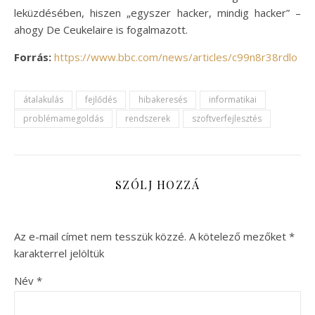
leküzdésében, hiszen „egyszer hacker, mindig hacker” –
ahogy De Ceukelaire is fogalmazott.
Forrás:
https://www.bbc.com/news/articles/c99n8r38rdlo
átalakulás
fejlődés
hibakeresés
informatikai
problémamegoldás
rendszerek
szoftverfejlesztés
SZÓLJ HOZZÁ
Az e-mail címet nem tesszük közzé.
A kötelező mezőket
*
karakterrel jelöltük
Név
*