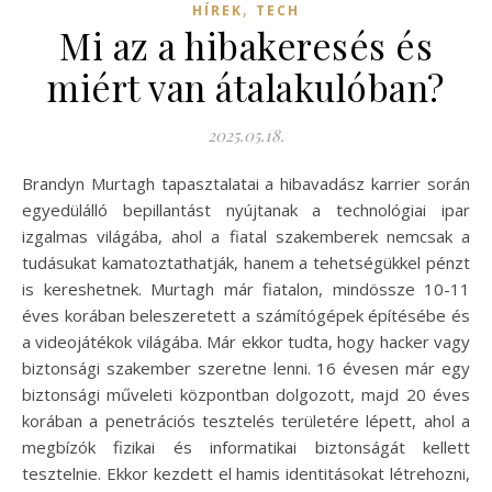
,
HÍREK
TECH
Mi az a hibakeresés és
miért van átalakulóban?
2025.05.18.
Brandyn Murtagh tapasztalatai a hibavadász karrier során
egyedülálló bepillantást nyújtanak a technológiai ipar
izgalmas világába, ahol a fiatal szakemberek nemcsak a
tudásukat kamatoztathatják, hanem a tehetségükkel pénzt
is kereshetnek. Murtagh már fiatalon, mindössze 10-11
éves korában beleszeretett a számítógépek építésébe és
a videojátékok világába. Már ekkor tudta, hogy hacker vagy
biztonsági szakember szeretne lenni. 16 évesen már egy
biztonsági műveleti központban dolgozott, majd 20 éves
korában a penetrációs tesztelés területére lépett, ahol a
megbízók fizikai és informatikai biztonságát kellett
tesztelnie. Ekkor kezdett el hamis identitásokat létrehozni,