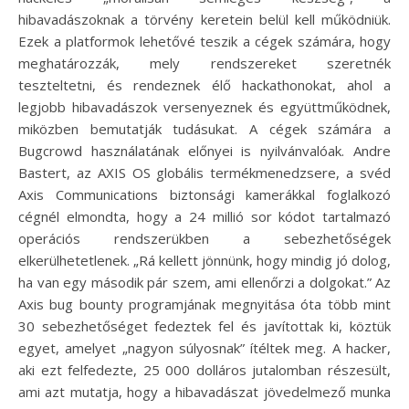
hibavadászoknak a törvény keretein belül kell működniük.
Ezek a platformok lehetővé teszik a cégek számára, hogy
meghatározzák, mely rendszereket szeretnék
teszteltetni, és rendeznek élő hackathonokat, ahol a
legjobb hibavadászok versenyeznek és együttműködnek,
miközben bemutatják tudásukat. A cégek számára a
Bugcrowd használatának előnyei is nyilvánvalóak. Andre
Bastert, az AXIS OS globális termékmenedzsere, a svéd
Axis Communications biztonsági kamerákkal foglalkozó
cégnél elmondta, hogy a 24 millió sor kódot tartalmazó
operációs rendszerükben a sebezhetőségek
elkerülhetetlenek. „Rá kellett jönnünk, hogy mindig jó dolog,
ha van egy második pár szem, ami ellenőrzi a dolgokat.” Az
Axis bug bounty programjának megnyitása óta több mint
30 sebezhetőséget fedeztek fel és javítottak ki, köztük
egyet, amelyet „nagyon súlyosnak” ítéltek meg. A hacker,
aki ezt felfedezte, 25 000 dolláros jutalomban részesült,
ami azt mutatja, hogy a hibavadászat jövedelmező munka