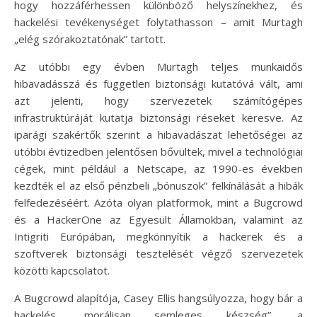
hogy hozzáférhessen különböző helyszínekhez, és
hackelési tevékenységet folytathasson – amit Murtagh
„elég szórakoztatónak” tartott.
Az utóbbi egy évben Murtagh teljes munkaidős
hibavadásszá és független biztonsági kutatóvá vált, ami
azt jelenti, hogy szervezetek számítógépes
infrastruktúráját kutatja biztonsági réseket keresve. Az
iparági szakértők szerint a hibavadászat lehetőségei az
utóbbi évtizedben jelentősen bővültek, mivel a technológiai
cégek, mint például a Netscape, az 1990-es években
kezdték el az első pénzbeli „bónuszok” felkínálását a hibák
felfedezéséért. Azóta olyan platformok, mint a Bugcrowd
és a HackerOne az Egyesült Államokban, valamint az
Intigriti Európában, megkönnyítik a hackerek és a
szoftverek biztonsági tesztelését végző szervezetek
közötti kapcsolatot.
A Bugcrowd alapítója, Casey Ellis hangsúlyozza, hogy bár a
hackelés „morálisan semleges készség”, a