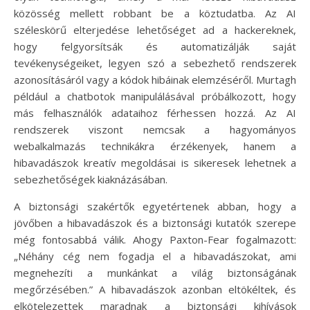
közösség mellett robbant be a köztudatba. Az AI
széleskörű elterjedése lehetőséget ad a hackereknek,
hogy felgyorsítsák és automatizálják saját
tevékenységeiket, legyen szó a sebezhető rendszerek
azonosításáról vagy a kódok hibáinak elemzéséről. Murtagh
például a chatbotok manipulálásával próbálkozott, hogy
más felhasználók adataihoz férhessen hozzá. Az AI
rendszerek viszont nemcsak a hagyományos
webalkalmazás technikákra érzékenyek, hanem a
hibavadászok kreatív megoldásai is sikeresek lehetnek a
sebezhetőségek kiaknázásában.
A biztonsági szakértők egyetértenek abban, hogy a
jövőben a hibavadászok és a biztonsági kutatók szerepe
még fontosabbá válik. Ahogy Paxton-Fear fogalmazott:
„Néhány cég nem fogadja el a hibavadászokat, ami
megnehezíti a munkánkat a világ biztonságának
megőrzésében.” A hibavadászok azonban eltökéltek, és
elkötelezettek maradnak a biztonsági kihívások