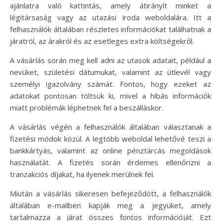
ajánlatra való kattintás, amely átirányít minket a
légitársaság vagy az utazási iroda weboldalára. Itt a
felhasználók általában részletes információkat találhatnak a
járatról, az árakról és az esetleges extra költségekről.
A vásárlás során meg kell adni az utasok adatait, például a
nevüket, születési dátumukat, valamint az útlevél vagy
személyi igazolvány számát. Fontos, hogy ezeket az
adatokat pontosan töltsük ki, mivel a hibás információk
miatt problémák léphetnek fel a beszálláskor.
A vásárlás végén a felhasználók általában választanak a
fizetési módok közül. A legtöbb weboldal lehetővé teszi a
bankkártyás, valamint az online pénztárcás megoldások
használatát. A fizetés során érdemes ellenőrizni a
tranzakciós díjakat, ha ilyenek merülnek fel.
Miután a vásárlás sikeresen befejeződött, a felhasználók
általában e-mailben kapják meg a jegyüket, amely
tartalmazza a járat összes fontos információját. Ezt