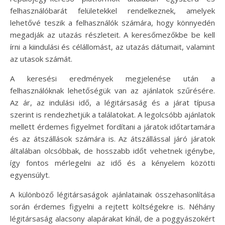
felhasználóbarát felületekkel rendelkeznek, amelyek
lehetővé teszik a felhasználók számára, hogy könnyedén
megadják az utazás részleteit. A keresőmezőkbe be kell
írni a kiindulási és célállomást, az utazás dátumait, valamint
az utasok számát.
A keresési eredmények megjelenése után a
felhasználóknak lehetőségük van az ajánlatok szűrésére.
Az ár, az indulási idő, a légitársaság és a járat típusa
szerint is rendezhetjük a találatokat. A legolcsóbb ajánlatok
mellett érdemes figyelmet fordítani a járatok időtartamára
és az átszállások számára is. Az átszállással járó járatok
általában olcsóbbak, de hosszabb időt vehetnek igénybe,
így fontos mérlegelni az idő és a kényelem közötti
egyensúlyt.
A különböző légitársaságok ajánlatainak összehasonlítása
során érdemes figyelni a rejtett költségekre is. Néhány
légitársaság alacsony alapárakat kínál, de a poggyászokért