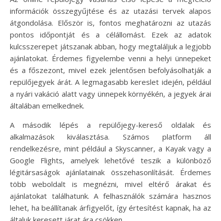
információk összegyűjtése és az utazási tervek alapos
átgondolása. Először is, fontos meghatározni az utazás
pontos időpontját és a célállomást. Ezek az adatok
kulcsszerepet játszanak abban, hogy megtaláljuk a legjobb
ajánlatokat. Érdemes figyelembe venni a helyi ünnepeket
és a főszezont, mivel ezek jelentősen befolyásolhatják a
repülőjegyek árát. A legmagasabb kereslet idején, például
a nyári vakáció alatt vagy ünnepek környékén, a jegyek árai
általában emelkednek.
A második lépés a repülőjegy-kereső oldalak és
alkalmazások kiválasztása. Számos platform áll
rendelkezésre, mint például a Skyscanner, a Kayak vagy a
Google Flights, amelyek lehetővé teszik a különböző
légitársaságok ajánlatainak összehasonlítását. Érdemes
több weboldalt is megnézni, mivel eltérő árakat és
ajánlatokat találhatunk. A felhasználók számára hasznos
lehet, ha beállítanak árfigyelőt, így értesítést kapnak, ha az
általuk keresett járat ára csökken.