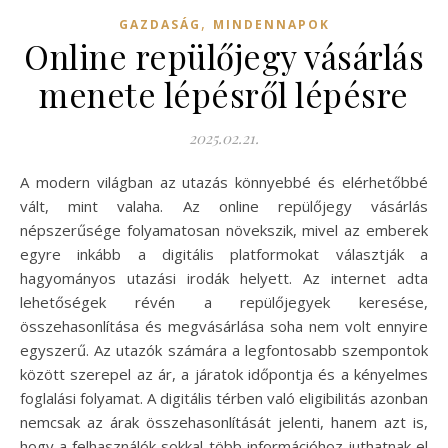
,
GAZDASÁG
MINDENNAPOK
Online repülőjegy vásárlás
menete lépésről lépésre
2025.02.21.
A modern világban az utazás könnyebbé és elérhetőbbé
vált, mint valaha. Az online repülőjegy vásárlás
népszerűsége folyamatosan növekszik, mivel az emberek
egyre inkább a digitális platformokat választják a
hagyományos utazási irodák helyett. Az internet adta
lehetőségek révén a repülőjegyek keresése,
összehasonlítása és megvásárlása soha nem volt ennyire
egyszerű. Az utazók számára a legfontosabb szempontok
között szerepel az ár, a járatok időpontja és a kényelmes
foglalási folyamat. A digitális térben való eligibilitás azonban
nemcsak az árak összehasonlítását jelenti, hanem azt is,
hogy a felhasználók sokkal több információhoz juthatnak el