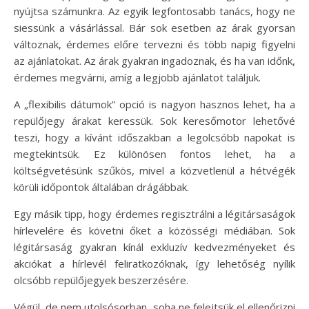
nyújtsa számunkra. Az egyik legfontosabb tanács, hogy ne
siessünk a vásárlással. Bár sok esetben az árak gyorsan
változnak, érdemes előre tervezni és több napig figyelni
az ajánlatokat. Az árak gyakran ingadoznak, és ha van időnk,
érdemes megvárni, amíg a legjobb ajánlatot találjuk.
A „flexibilis dátumok” opció is nagyon hasznos lehet, ha a
repülőjegy árakat keressük. Sok keresőmotor lehetővé
teszi, hogy a kívánt időszakban a legolcsóbb napokat is
megtekintsük. Ez különösen fontos lehet, ha a
költségvetésünk szűkös, mivel a közvetlenül a hétvégék
körüli időpontok általában drágábbak.
Egy másik tipp, hogy érdemes regisztrálni a légitársaságok
hírlevelére és követni őket a közösségi médiában. Sok
légitársaság gyakran kínál exkluzív kedvezményeket és
akciókat a hírlevél feliratkozóknak, így lehetőség nyílik
olcsóbb repülőjegyek beszerzésére.
Végül, de nem utolsósorban, soha ne felejtsük el ellenőrizni