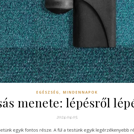
,
EGÉSZSÉG
MINDENNAPOK
sás menete: lépésről lép
2024.04.05.
életünk egyik fontos része. A fül a testünk egyik legérzékenyebb 