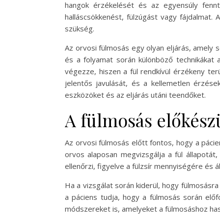
hangok érzékelését és az egyensúly fennta
halláscsökkenést, fülzúgást vagy fájdalmat. 
szükség.
Az orvosi fülmosás egy olyan eljárás, amely s
és a folyamat során különböző technikákat 
végezze, hiszen a fül rendkívül érzékeny ter
jelentős javulását, és a kellemetlen érzés
eszközöket és az eljárás utáni teendőket.
A fülmosás előkész
Az orvosi fülmosás előtt fontos, hogy a pácie
orvos alaposan megvizsgálja a fül állapotát,
ellenőrzi, figyelve a fülzsír mennyiségére és á
Ha a vizsgálat során kiderül, hogy fülmosásr
a páciens tudja, hogy a fülmosás során elő
módszereket is, amelyeket a fülmosáshoz haszn