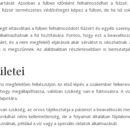
rtását. Azonban a fülben időnként felhalmozódhat a fülzsír,
A fülzsír természetes védőréteget képez a fülben, de ha túl sok
egít eltávolítani a fülben felhalmozódott fülzsírt és egyéb sze
alkalmazhatnak a fül tisztítására. Fontos, hogy ezt a beavatk
ület, és a nem megfelelő eljárások akár sérülést is okozhatnak. 
ek is megszűnnek. Az alábbiakban részletesebben is bemutatju
ületei
ns megfelelően felkészüljön. Az első lépés a szakember felkeres
 hogy megállapíthassa, valóban szükség van-e fülmosásra. A vizs
llapotára.
a van szükség, az orvos tájékoztatja a pácienst a beavatkozás me
fordulhat némi kellemetlenség, de a folyamat általában fájdal
álnak, például a víz vagy a speciális oldatok alkalmazását.