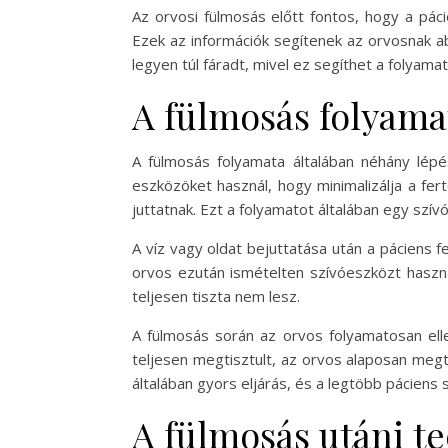
Az orvosi fülmosás előtt fontos, hogy a pác
Ezek az információk segítenek az orvosnak ab
legyen túl fáradt, mivel ez segíthet a folya
A fülmosás folyama
A fülmosás folyamata általában néhány lépés
eszközöket használ, hogy minimalizálja a fert
juttatnak. Ezt a folyamatot általában egy szí
A víz vagy oldat bejuttatása után a páciens fe
orvos ezután ismételten szívóeszközt haszná
teljesen tiszta nem lesz.
A fülmosás során az orvos folyamatosan ellenő
teljesen megtisztult, az orvos alaposan megtö
általában gyors eljárás, és a legtöbb pácien
A fülmosás utáni t