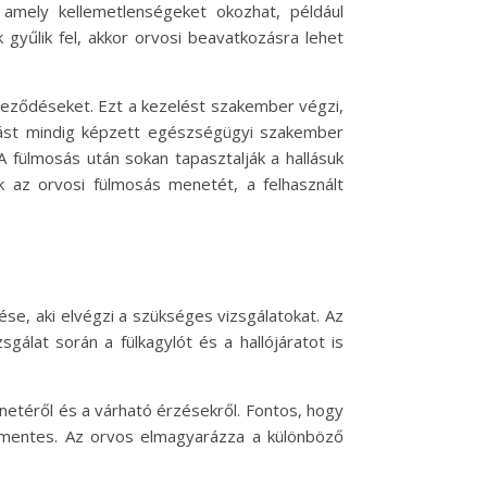
 amely kellemetlenségeket okozhat, például
 gyűlik fel, akkor orvosi beavatkozásra lehet
nnyeződéseket. Ezt a kezelést szakember végzi,
ozást mindig képzett egészségügyi szakember
A fülmosás után sokan tapasztalják a hallásuk
k az orvosi fülmosás menetét, a felhasznált
ése, aki elvégzi a szükséges vizsgálatokat. Az
gálat során a fülkagylót és a hallójáratot is
netéről és a várható érzésekről. Fontos, hogy
ommentes. Az orvos elmagyarázza a különböző