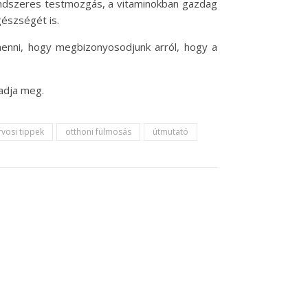
rendszeres testmozgás, a vitaminokban gazdag
gészségét is.
lmenni, hogy megbizonyosodjunk arról, hogy a
adja meg.
rvosi tippek
otthoni fülmosás
útmutató