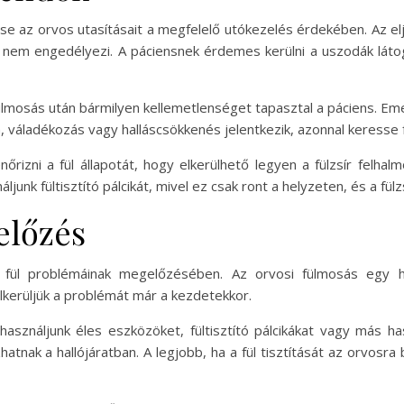
e az orvos utasításait a megfelelő utókezelés érdekében. Az elj
os nem engedélyezi. A páciensnek érdemes kerülni a uszodák láto
fülmosás után bármilyen kellemetlenséget tapasztal a páciens. Emell
m, váladékozás vagy halláscsökkenés jelentkezik, azonnal keresse 
izni a fül állapotát, hogy elkerülhető legyen a fülzsír felhal
náljunk fültisztító pálcikát, mivel ez csak ront a helyzeten, és a fü
előzés
 a fül problémáinak megelőzésében. Az orvosi fülmosás egy 
elkerüljük a problémát már a kezdetekkor.
 használjunk éles eszközöket, fültisztító pálcikákat vagy más
atnak a hallójáratban. A legjobb, ha a fül tisztítását az orvosra 