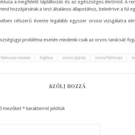
spektusa a megfelelő táplálkozás és az egészséges életmód. A 
ind hozzájárulnak a test általános állapotához, beleértve a fül e
ekében célszerű évente legalább egyszer orvosi vizsgálatra e
gészségügyi probléma esetén mindenki csak az orvos tanácsát fog
fülmosás menete
higiénia
orvosi eljárás
orvosi fülmosás
o
SZÓLJ HOZZÁ
ző mezőket
*
karakterrel jelöltük