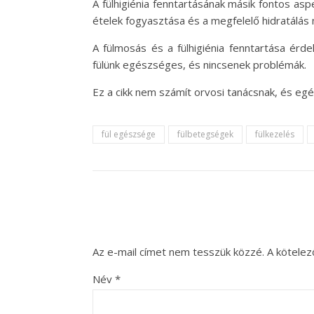
A fülhigiénia fenntartásának másik fontos a
ételek fogyasztása és a megfelelő hidratálás m
A fülmosás és a fülhigiénia fenntartása érd
fülünk egészséges, és nincsenek problémák.
Ez a cikk nem számít orvosi tanácsnak, és e
fül egészsége
fülbetegségek
fülkezelés
Az e-mail címet nem tesszük közzé.
A kötele
Név
*