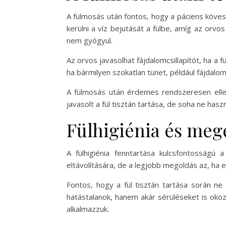
A fülmosás után fontos, hogy a páciens kövess
kerülni a víz bejutását a fülbe, amíg az orv
nem gyógyul.
Az orvos javasolhat fájdalomcsillapítót, ha a 
ha bármilyen szokatlan tünet, például fájdalo
A fülmosás után érdemes rendszeresen ellenőr
javasolt a fül tisztán tartása, de soha ne hasz
Fülhigiénia és meg
A fülhigiénia fenntartása kulcsfontosságú
eltávolítására, de a legjobb megoldás az, ha 
Fontos, hogy a fül tisztán tartása során ne
hatástalanok, hanem akár sérüléseket is okozh
alkalmazzuk.