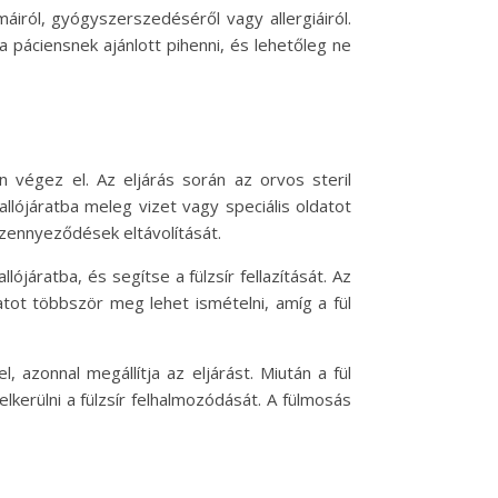
iról, gyógyszerszedéséről vagy allergiáiról.
 páciensnek ajánlott pihenni, és lehetőleg ne
n végez el. Az eljárás során az orvos steril
allójáratba meleg vizet vagy speciális oldatot
szennyeződések eltávolítását.
ójáratba, és segítse a fülzsír fellazítását. Az
tot többször meg lehet ismételni, amíg a fül
, azonnal megállítja az eljárást. Miután a fül
lkerülni a fülzsír felhalmozódását. A fülmosás