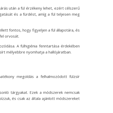
árás után a fül érzékeny lehet, ezért célszerű
gatását és a fürdést, amíg a fül teljesen meg
ett fontos, hogy figyeljen a fül állapotára, és
fel orvosát.
mozódása. A fülhigiénia fenntartása érdekében
lzsírt mélyebbre nyomhatja a hallójáratban.
hatékony megoldás a felhalmozódott fülzsír
 hasonló tárgyakat. Ezek a módszerek nemcsak
bízzuk, és csak az általa ajánlott módszereket