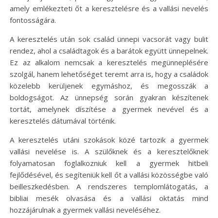
amely emlékezteti őt a keresztelésre és a vallási nevelés
fontosságára.
A keresztelés után sok család ünnepi vacsorát vagy bulit
rendez, ahol a családtagok és a barátok együtt ünnepelnek.
Ez az alkalom nemcsak a keresztelés megünneplésére
szolgál, hanem lehetőséget teremt arra is, hogy a családok
közelebb kerüljenek egymáshoz, és megosszák a
boldogságot. Az ünnepség során gyakran készítenek
tortát, amelynek díszítése a gyermek nevével és a
keresztelés dátumával történik.
A keresztelés utáni szokások közé tartozik a gyermek
vallási nevelése is. A szülőknek és a keresztelőknek
folyamatosan foglalkozniuk kell a gyermek hitbeli
fejlődésével, és segíteniük kell őt a vallási közösségbe való
beilleszkedésben. A rendszeres templomlátogatás, a
bibliai mesék olvasása és a vallási oktatás mind
hozzájárulnak a gyermek vallási neveléséhez.