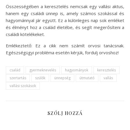
Összességében a keresztelés nemcsak egy vallási aktus,
hanem egy családi ünnep is, amely számos szokással és
hagyománnyal jár együtt. Ez a különleges nap sok emléket
és élményt hoz a család életébe, és segít megerősíteni a
családi kötelékeket.
Emlékeztető: Ez a cikk nem számít orvosi tanácsnak.
Egészségügyi probléma esetén kérjük, fordulj orvoshoz!
család
gyermeknevelés
hagyományok
keresztelés
szertartás
szülők
ünnepség
útmutató
vallás
vallási szokások
SZÓLJ HOZZÁ