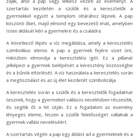
zajlik, ahol a pap vagy lelkész vezeti az eseményt. A
szertartás kezdetén a szülők és a keresztelők a
gyermekkel együtt a templom oltárához lépnek. A pap
köszönti őket, majd elmond egy bevezető imát, amelyben
Isten áldását kéri a gyermekre és a családra.
A következő lépés a víz megáldása, amely a keresztelés
szimbolikus eleme. A pap a gyermek fejére vizet önt,
miközben elmondja a keresztelési igét. Ez a pillanat
jelképezi a gyermek belépését a keresztény közösségbe
és a bűnök eltörlését. A víz használata a keresztelés során
a megtisztulást és az új élet kezdetét szimbolizálja.
A keresztelés során a szülők és a keresztelők fogadalmat
tesznek, hogy a gyermeket vallásos nevelésben részesítik,
és segítik őt a hit útján. Ez a fogadalom az esemény
lényeges eleme, hiszen a szülők felelősséget vállalnak a
gyermek vallási neveléséért.
A szertartás végén a pap egy áldást ad a gyermeknek és a