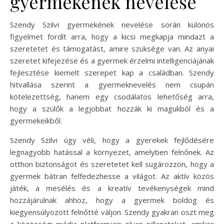
gyermekének nevelése
Szendy Szilvi gyermekének nevelése során különös
figyelmet fordít arra, hogy a kicsi megkapja mindazt a
szeretetet és támogatást, amire szüksége van. Az anyai
szeretet kifejezése és a gyermek érzelmi intelligenciájának
fejlesztése kiemelt szerepet kap a családban. Szendy
hitvallása szerint a gyermeknevelés nem csupán
kötelezettség, hanem egy csodálatos lehetőség arra,
hogy a szülők a legjobbat hozzák ki magukból és a
gyermekeikből.
Szendy Szilvi úgy véli, hogy a gyerekek fejlődésére
legnagyobb hatással a környezet, amelyben felnőnek. Az
otthon biztonságot és szeretetet kell sugározzon, hogy a
gyermek bátran felfedezhesse a világot. Az aktív közös
játék, a mesélés és a kreatív tevékenységek mind
hozzájárulnak ahhoz, hogy a gyermek boldog és
kiegyensúlyozott felnőtté váljon. Szendy gyakran oszt meg