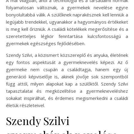
A mai világban, ahol a technológia és a társadalmi normák
folyamatosan változnak, a gyermekek nevelése egyre
bonyolultabbá válik. A szülőknek naprakésznek kell lenniük a
legújabb trendekkel, ugyanakkor a hagyományos értékeket
is meg kell őrizniük. A családi kötelékek megerősítése és a
szeretetteljes légkör fenntartása kulcsfontosságú a
gyermekek egészséges fejlődésében.
Szendy Szilvi, a közismert közszereplő és anyuka, életének
egy fontos aspektusát a gyermeknevelés képezi. Az ő
gyermeke nem csupán a családtagja, hanem egy új
generáció képviselője is, akinek jövője sok szempontból
függ attól, milyen alapokat kap a szülőktől. Szendy Szilvi
tapasztalatai és megközelítése a gyermekneveléshez
sokakat inspirálhat, és érdemes megismerkedni a családi
életük részleteivel.
Szendy Szilvi