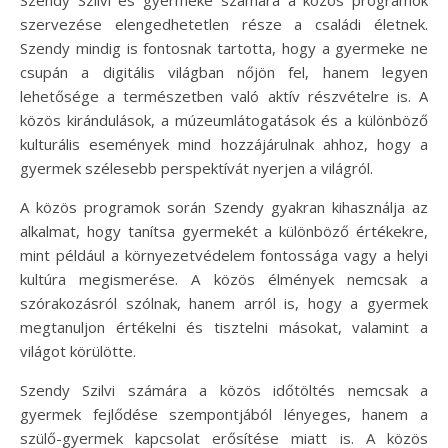
Szendy Szilvi és gyermeke számára a közös programok
szervezése elengedhetetlen része a családi életnek.
Szendy mindig is fontosnak tartotta, hogy a gyermeke ne
csupán a digitális világban nőjön fel, hanem legyen
lehetősége a természetben való aktív részvételre is. A
közös kirándulások, a múzeumlátogatások és a különböző
kulturális események mind hozzájárulnak ahhoz, hogy a
gyermek szélesebb perspektívát nyerjen a világról.
A közös programok során Szendy gyakran kihasználja az
alkalmat, hogy tanítsa gyermekét a különböző értékekre,
mint például a környezetvédelem fontossága vagy a helyi
kultúra megismerése. A közös élmények nemcsak a
szórakozásról szólnak, hanem arról is, hogy a gyermek
megtanuljon értékelni és tisztelni másokat, valamint a
világot körülötte.
Szendy Szilvi számára a közös időtöltés nemcsak a
gyermek fejlődése szempontjából lényeges, hanem a
szülő-gyermek kapcsolat erősítése miatt is. A közös