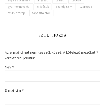
anya és gyermek
anyaság
család
csodák
gyermeknevelés
kihívások
szendy szilvi
szerepek
szülői szerep
tapasztalatok
SZÓLJ HOZZÁ
Az e-mail címet nem tesszük közzé.
A kötelező mezőket
*
karakterrel jelöltük
Név
*
E-mail cím
*