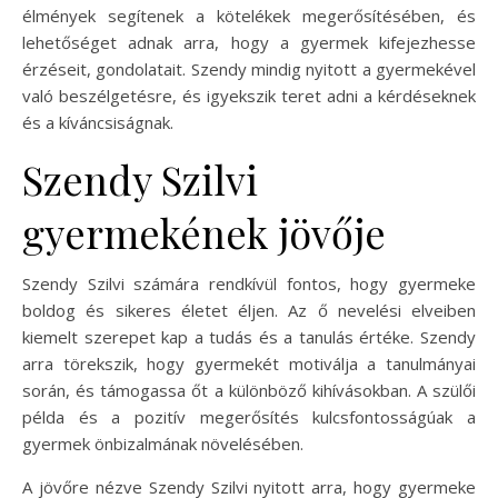
élmények segítenek a kötelékek megerősítésében, és
lehetőséget adnak arra, hogy a gyermek kifejezhesse
érzéseit, gondolatait. Szendy mindig nyitott a gyermekével
való beszélgetésre, és igyekszik teret adni a kérdéseknek
és a kíváncsiságnak.
Szendy Szilvi
gyermekének jövője
Szendy Szilvi számára rendkívül fontos, hogy gyermeke
boldog és sikeres életet éljen. Az ő nevelési elveiben
kiemelt szerepet kap a tudás és a tanulás értéke. Szendy
arra törekszik, hogy gyermekét motiválja a tanulmányai
során, és támogassa őt a különböző kihívásokban. A szülői
példa és a pozitív megerősítés kulcsfontosságúak a
gyermek önbizalmának növelésében.
A jövőre nézve Szendy Szilvi nyitott arra, hogy gyermeke