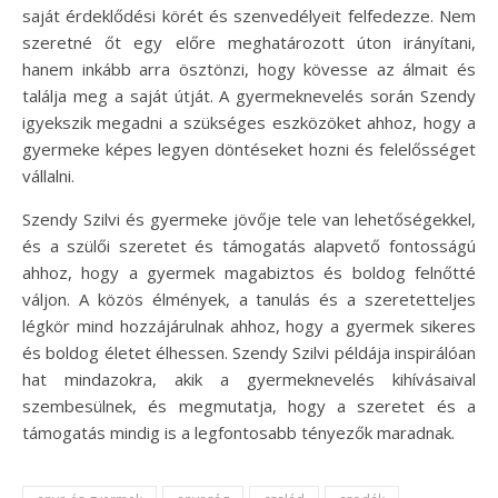
saját érdeklődési körét és szenvedélyeit felfedezze. Nem
szeretné őt egy előre meghatározott úton irányítani,
hanem inkább arra ösztönzi, hogy kövesse az álmait és
találja meg a saját útját. A gyermeknevelés során Szendy
igyekszik megadni a szükséges eszközöket ahhoz, hogy a
gyermeke képes legyen döntéseket hozni és felelősséget
vállalni.
Szendy Szilvi és gyermeke jövője tele van lehetőségekkel,
és a szülői szeretet és támogatás alapvető fontosságú
ahhoz, hogy a gyermek magabiztos és boldog felnőtté
váljon. A közös élmények, a tanulás és a szeretetteljes
légkör mind hozzájárulnak ahhoz, hogy a gyermek sikeres
és boldog életet élhessen. Szendy Szilvi példája inspirálóan
hat mindazokra, akik a gyermeknevelés kihívásaival
szembesülnek, és megmutatja, hogy a szeretet és a
támogatás mindig is a legfontosabb tényezők maradnak.