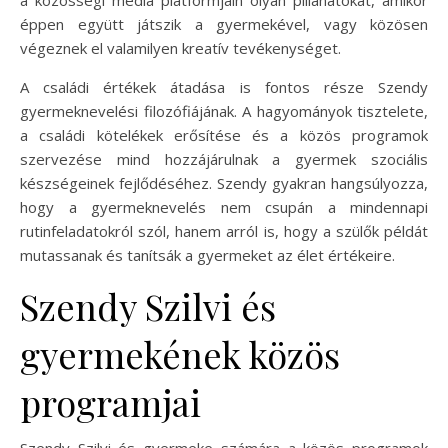
a közösségi média platformjain olyan pillanatokat, amikor
éppen együtt játszik a gyermekével, vagy közösen
végeznek el valamilyen kreatív tevékenységet.
A családi értékek átadása is fontos része Szendy
gyermeknevelési filozófiájának. A hagyományok tisztelete,
a családi kötelékek erősítése és a közös programok
szervezése mind hozzájárulnak a gyermek szociális
készségeinek fejlődéséhez. Szendy gyakran hangsúlyozza,
hogy a gyermeknevelés nem csupán a mindennapi
rutinfeladatokról szól, hanem arról is, hogy a szülők példát
mutassanak és tanítsák a gyermeket az élet értékeire.
Szendy Szilvi és
gyermekének közös
programjai