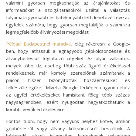
valamint gyorsan megkaphatják az árajánlatokat és
információkat a szolgáltatásokról. Ezáltal a választás
folyamata gyorsabb és hatékonyabb lett, lehetővé téve az
ügyfelek számára, hogy gyorsan megtalálják a számukra
legmegfelelőbb állványozási megoldást.
Például Budapestnél maradva
, elég rákeresni a Google-
ben, hogy láthassuk a legnagyobb gépkölcsönzéssel és
állványbérléssel foglalkozó cégeket. Az olyan vállalatok,
melyek több tíz, esetleg több száz ügyfél értékeléssel
rendelkeznek, már komoly szereplőnek számítanak a
piacon, hiszen bizonyították hozzáértésüket és
felkészültségüket. Mivel a Google térképen nagyon nehéz
az ügyfél értékeléseket hamisítani, főleg több százas
nagyságrendben, ezért nyugodtan hagyatkozhatunk a
korábbi vevők értékeléseire.
Fontos tudni, hogy nem vagyunk helyhez kötve, amikor
gépbérlésről vagy állvány kölcsönzésről beszélünk. A
bérbeadó cégek jellemzően biztosítanak valamilyen