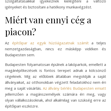
szolgáltatásaikkal igyekeznek kielégíteni a változó
igényeket és biztosítani a hatékony munkavégzést.
Miért van ennyi cég a
piacon?
Az
építőipar az egyik húzóágazatnak számít
a teljes
nemzetgazdaságban, nincs ez másképp vidéken és
Budapesten sem.
Budapesten folyamatosan épülnek a lakóparkok, emellett a
magánépítkezések is fontos terepet adnak a kölcsönző
cégeknek. Míg az előbbiek általában megoldják a saját
állványaikat, az otthonokban végzett feladatokhoz nem éri
meg a saját vásárlás.
Az állvány bérlés Budapesten emiatt
jellemzően a magánszemélyek számára éri meg, vagy
olyan vállalkozásoknak, ahol alkalmilag van szükség erre az
építőipari eszközre.