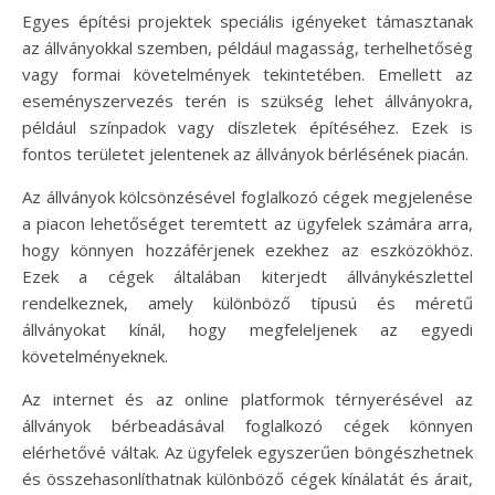
Egyes építési projektek speciális igényeket támasztanak
az állványokkal szemben, például magasság, terhelhetőség
vagy formai követelmények tekintetében. Emellett az
eseményszervezés terén is szükség lehet állványokra,
például színpadok vagy díszletek építéséhez. Ezek is
fontos területet jelentenek az állványok bérlésének piacán.
Az állványok kölcsönzésével foglalkozó cégek megjelenése
a piacon lehetőséget teremtett az ügyfelek számára arra,
hogy könnyen hozzáférjenek ezekhez az eszközökhöz.
Ezek a cégek általában kiterjedt állványkészlettel
rendelkeznek, amely különböző típusú és méretű
állványokat kínál, hogy megfeleljenek az egyedi
követelményeknek.
Az internet és az online platformok térnyerésével az
állványok bérbeadásával foglalkozó cégek könnyen
elérhetővé váltak. Az ügyfelek egyszerűen böngészhetnek
és összehasonlíthatnak különböző cégek kínálatát és árait,