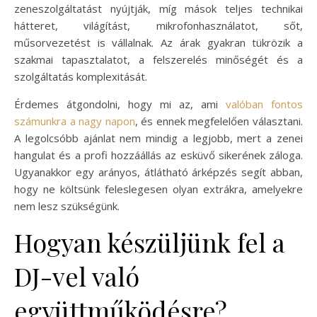
zeneszolgáltatást nyújtják, míg mások teljes technikai
hátteret, világítást, mikrofonhasználatot, sőt,
műsorvezetést is vállalnak. Az árak gyakran tükrözik a
szakmai tapasztalatot, a felszerelés minőségét és a
szolgáltatás komplexitását.
Érdemes átgondolni, hogy mi az, ami
valóban fontos
számunkra a nagy napon
, és ennek megfelelően választani.
A legolcsóbb ajánlat nem mindig a legjobb, mert a zenei
hangulat és a profi hozzáállás az esküvő sikerének záloga.
Ugyanakkor egy arányos, átlátható árképzés segít abban,
hogy ne költsünk feleslegesen olyan extrákra, amelyekre
nem lesz szükségünk.
Hogyan készüljünk fel a
DJ-vel való
együttműködésre?