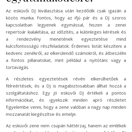
Az esküvői DJ kiválasztása után kezdődik csak igazán a
közös munka. Fontos, hogy az ifjú pár és a DJ szoros
kapcsolatban legyenek egymással, hiszen a zenei
repertoár kialakítása, az időzítés, a különleges kérések és
a rendezvény menetének egyeztetése mind
kulcsfontosságú részfeladatok. Érdemes listát készíteni a
kedvenc zenékről, az elkerülendő számokról, és átbeszélni
a fontos pillanatokat, mint például a nyitótánc vagy a
tortavágás.
A részletes egyeztetések révén elkerülhetőek a
félreértések, és a DJ is magabiztosabban állhat hozzá a
szolgáltatáshoz. Egy jó esküvői DJ értékeli a pontos
információkat, és igyekszik minden apró részletet
figyelembe venni, hogy a zene valóban a nagy nap minden
mozzanatát kiegészítse és emelje.
Az esküvői zene nem csupán háttérzaj, hanem az emlékek