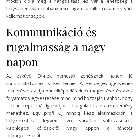
módon oldja meg a hangosítást, és van-e lehetőség a
helyszínen való próbaüzemre, így elkerülhetők a nem várt
kellemetlenségek.
Kommunikáció és
rugalmasság a nagy
napon
Az esküvői DJ-nek nemcsak zenésznek, hanem jó
kommunikátornak is kell lennie. A vendégek igényeinek
felmérése, az ifjú pár elképzeléseinek megértése és azok
folyamatos egyeztetése mind-mind hozzájárul ahhoz, hogy
a zenei repertoár igazodjon a hangulathoz és az esemény
menethez. Egy profi DJ mindig kész alkalmazkodni a
helyzetekhez, legyen szó váratlan változásokról,
különleges kérésekről vagy éppen a tánctér
felpörgetéséről.