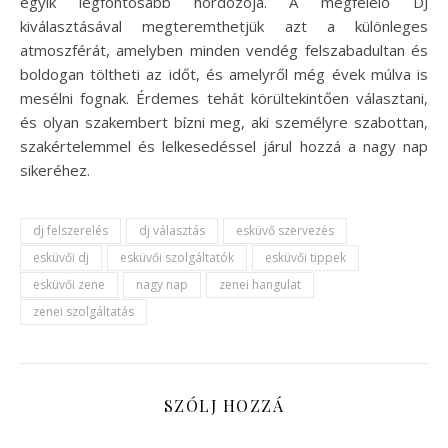
egyik legfontosabb hordozója. A megfelelő DJ
kiválasztásával megteremthetjük azt a különleges
atmoszférát, amelyben minden vendég felszabadultan és
boldogan töltheti az időt, és amelyről még évek múlva is
mesélni fognak. Érdemes tehát körültekintően választani,
és olyan szakembert bízni meg, aki személyre szabottan,
szakértelemmel és lelkesedéssel járul hozzá a nagy nap
sikeréhez.
dj felszerelés
dj választás
esküvő szervezés
esküvői dj
esküvői szolgáltatók
esküvői tippek
esküvői zene
nagy nap
zenei hangulat
zenei szolgáltatás
SZÓLJ HOZZÁ