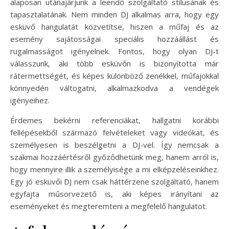
alaposan utánajárjunk a leendő szolgáltató stílusának és
tapasztalatának. Nem minden DJ alkalmas arra, hogy egy
esküvő hangulatát közvetítse, hiszen a műfaj és az
esemény sajátosságai speciális hozzáállást és
rugalmasságot igényelnek. Fontos, hogy olyan DJ-t
válasszunk, aki több esküvőn is bizonyította már
rátermettségét, és képes különböző zenékkel, műfajokkal
könnyedén váltogatni, alkalmazkodva a vendégek
igényeihez.
Érdemes bekérni referenciákat, hallgatni korábbi
fellépésekből származó felvételeket vagy videókat, és
személyesen is beszélgetni a DJ-vel. Így nemcsak a
szakmai hozzáértésről győződhetünk meg, hanem arról is,
hogy mennyire illik a személyisége a mi elképzeléseinkhez.
Egy jó esküvői DJ nem csak háttérzene szolgáltató, hanem
egyfajta műsorvezető is, aki képes irányítani az
eseményeket és megteremteni a megfelelő hangulatot.