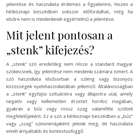
jelentése és használata érdemes a figyelemre, hiszen a
hétköznapi beszédben sokszor előfordulhat, még ha
elsőre nem is mindenkinek egyértelmű a jelentése.
Mit jelent pontosan a
„stenk” kifejezés?
A „stenk” szó eredetileg nem része a standard magyar
szókincsnek, így jelentése nem mindenki számára ismert. A
szó használata elsősorban a szleng vagy bizonyos
közösségek nyelvhasználatában jellemző. Általánosságban
a „stenk” egyfajta szituációra vagy állapotra utal, amely
negatív vagy kellemetlen érzetet hordoz magában,
gyakran a bűz vagy rossz szag valamiféle szóbeli
megfelelőjeként. Ez a szó a hétköznapi beszédben a „bűz”
vagy „szag” szinonimájaként jelenik meg, de használata
ennél árnyaltabb és kontextusfüggő.