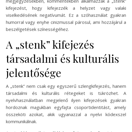
megjegyzésekben, kommentekben alkalmazzák a „stenk”
kifejezést, hogy kifejezzék a helyzet vagy valaki
viselkedésének negatívumát. Ez a szóhasználat gyakran
humorral vagy enyhe cinizmussal párosul, ami hozzájárul a
beszélgetések színességéhez.
A „stenk” kifejezés
társadalmi és kulturális
jelentősége
A „stenk” nem csak egy egyszerű szlengkifejezés, hanem
társadalmi és kulturális rétegeket is tükrözhet. A
nyelvhasználatban megjelenő ilyen kifejezések gyakran
hordoznak magukban egyfajta csoportidentitást, amely
összeköti azokat, akik ugyanazzal a nyelvi kódexszel
kommunikálnak.