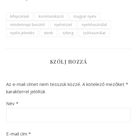
kifejezések
kommunikáció
magyar nyelv
mindennapi beszéd
nyelvészet
nyelvhasználat
nyelvi jelentés
stenk
szleng
szóhasználat
SZÓLJ HOZZÁ
Az e-mail címet nem tesszük közzé.
A kötelező mezőket
*
karakterrel jelöltük
Név
*
E-mail cím
*