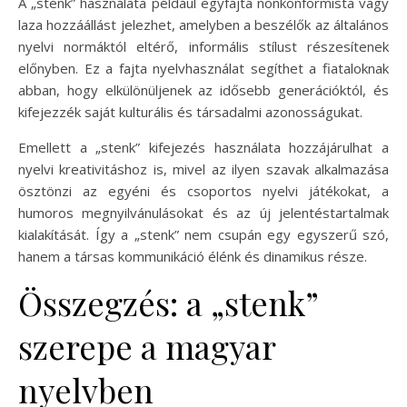
A „stenk” használata például egyfajta nonkonformista vagy
laza hozzáállást jelezhet, amelyben a beszélők az általános
nyelvi normáktól eltérő, informális stílust részesítenek
előnyben. Ez a fajta nyelvhasználat segíthet a fiataloknak
abban, hogy elkülönüljenek az idősebb generációktól, és
kifejezzék saját kulturális és társadalmi azonosságukat.
Emellett a „stenk” kifejezés használata hozzájárulhat a
nyelvi kreativitáshoz is, mivel az ilyen szavak alkalmazása
ösztönzi az egyéni és csoportos nyelvi játékokat, a
humoros megnyilvánulásokat és az új jelentéstartalmak
kialakítását. Így a „stenk” nem csupán egy egyszerű szó,
hanem a társas kommunikáció élénk és dinamikus része.
Összegzés: a „stenk”
szerepe a magyar
nyelvben