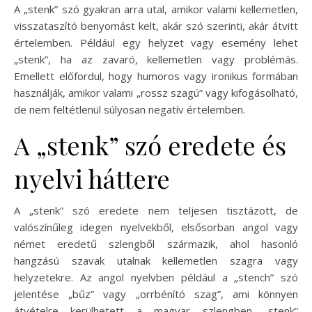
A „stenk” szó gyakran arra utal, amikor valami kellemetlen,
visszataszító benyomást kelt, akár szó szerinti, akár átvitt
értelemben. Például egy helyzet vagy esemény lehet
„stenk”, ha az zavaró, kellemetlen vagy problémás.
Emellett előfordul, hogy humoros vagy ironikus formában
használják, amikor valami „rossz szagú” vagy kifogásolható,
de nem feltétlenül súlyosan negatív értelemben.
A „stenk” szó eredete és
nyelvi háttere
A „stenk” szó eredete nem teljesen tisztázott, de
valószínűleg idegen nyelvekből, elsősorban angol vagy
német eredetű szlengből származik, ahol hasonló
hangzású szavak utalnak kellemetlen szagra vagy
helyzetekre. Az angol nyelvben például a „stench” szó
jelentése „bűz” vagy „orrbénító szag”, ami könnyen
átvételre kerülhetett a magyar szlengben „stenk”