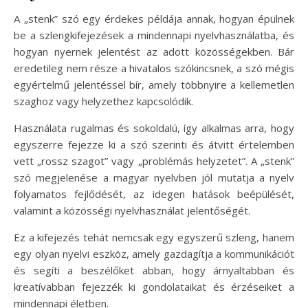
A „stenk” szó egy érdekes példája annak, hogyan épülnek
be a szlengkifejezések a mindennapi nyelvhasználatba, és
hogyan nyernek jelentést az adott közösségekben. Bár
eredetileg nem része a hivatalos szókincsnek, a szó mégis
egyértelmű jelentéssel bír, amely többnyire a kellemetlen
szaghoz vagy helyzethez kapcsolódik.
Használata rugalmas és sokoldalú, így alkalmas arra, hogy
egyszerre fejezze ki a szó szerinti és átvitt értelemben
vett „rossz szagot” vagy „problémás helyzetet”. A „stenk”
szó megjelenése a magyar nyelvben jól mutatja a nyelv
folyamatos fejlődését, az idegen hatások beépülését,
valamint a közösségi nyelvhasználat jelentőségét.
Ez a kifejezés tehát nemcsak egy egyszerű szleng, hanem
egy olyan nyelvi eszköz, amely gazdagítja a kommunikációt
és segíti a beszélőket abban, hogy árnyaltabban és
kreatívabban fejezzék ki gondolataikat és érzéseiket a
mindennapi életben.