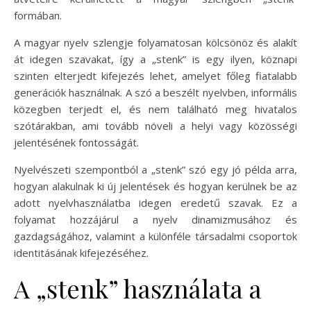
formában.
A magyar nyelv szlengje folyamatosan kölcsönöz és alakít
át idegen szavakat, így a „stenk” is egy ilyen, köznapi
szinten elterjedt kifejezés lehet, amelyet főleg fiatalabb
generációk használnak. A szó a beszélt nyelvben, informális
közegben terjedt el, és nem található meg hivatalos
szótárakban, ami tovább növeli a helyi vagy közösségi
jelentésének fontosságát.
Nyelvészeti szempontból a „stenk” szó egy jó példa arra,
hogyan alakulnak ki új jelentések és hogyan kerülnek be az
adott nyelvhasználatba idegen eredetű szavak. Ez a
folyamat hozzájárul a nyelv dinamizmusához és
gazdagságához, valamint a különféle társadalmi csoportok
identitásának kifejezéséhez.
A „stenk” használata a