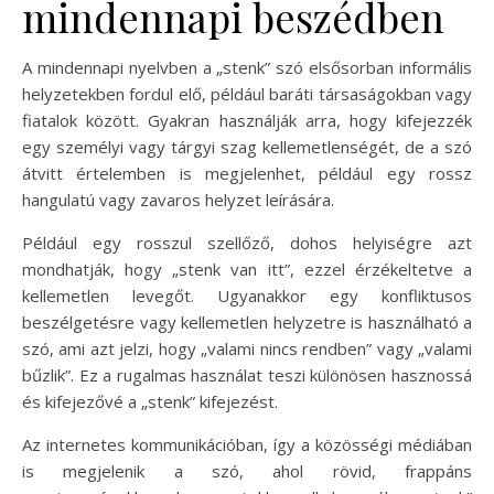
mindennapi beszédben
A mindennapi nyelvben a „stenk” szó elsősorban informális
helyzetekben fordul elő, például baráti társaságokban vagy
fiatalok között. Gyakran használják arra, hogy kifejezzék
egy személyi vagy tárgyi szag kellemetlenségét, de a szó
átvitt értelemben is megjelenhet, például egy rossz
hangulatú vagy zavaros helyzet leírására.
Például egy rosszul szellőző, dohos helyiségre azt
mondhatják, hogy „stenk van itt”, ezzel érzékeltetve a
kellemetlen levegőt. Ugyanakkor egy konfliktusos
beszélgetésre vagy kellemetlen helyzetre is használható a
szó, ami azt jelzi, hogy „valami nincs rendben” vagy „valami
bűzlik”. Ez a rugalmas használat teszi különösen hasznossá
és kifejezővé a „stenk” kifejezést.
Az internetes kommunikációban, így a közösségi médiában
is megjelenik a szó, ahol rövid, frappáns