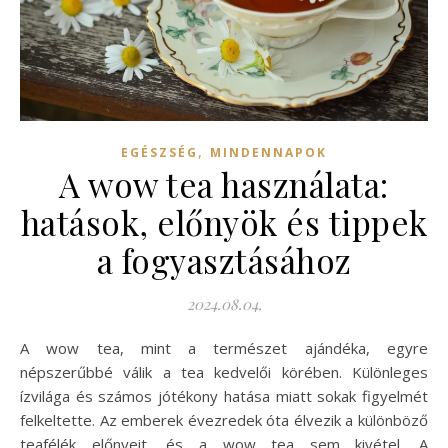
,
EGÉSZSÉG
MINDENNAPOK
A wow tea használata:
hatások, előnyök és tippek
a fogyasztásához
2024.08.04.
A wow tea, mint a természet ajándéka, egyre
népszerűbbé válik a tea kedvelői körében. Különleges
ízvilága és számos jótékony hatása miatt sokak figyelmét
felkeltette. Az emberek évezredek óta élvezik a különböző
teafélék előnyeit, és a wow tea sem kivétel. A