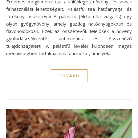
Érdemes megismerni ezt a különleges növényt és annak
felhasználási lehetőségeit. Palástfű tea hatóanyagai és
jótékony összetevői A palástfű (Alchemilla vulgaris) egy
olyan gyógynövény, amely gazdag hatóanyagokban és
flavonoidokban. Ezek az összetevők felelősek a növény
gyulladáscsökkentő, antioxidáns és összehúzó
tulajdonságaiért. A palástfű levelei különösen magas
mennyiségben tartalmaznak tanninokat, amelyek…
TOVÁBB