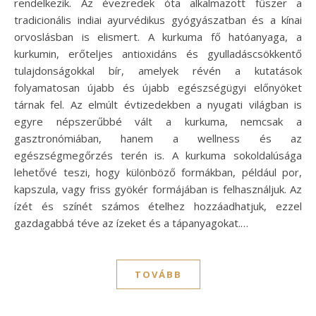
rendelkezik. Az évezredek óta alkalmazott fűszer a
tradicionális indiai ayurvédikus gyógyászatban és a kínai
orvoslásban is elismert. A kurkuma fő hatóanyaga, a
kurkumin, erőteljes antioxidáns és gyulladáscsökkentő
tulajdonságokkal bír, amelyek révén a kutatások
folyamatosan újabb és újabb egészségügyi előnyöket
tárnak fel. Az elmúlt évtizedekben a nyugati világban is
egyre népszerűbbé vált a kurkuma, nemcsak a
gasztronómiában, hanem a wellness és az
egészségmegőrzés terén is. A kurkuma sokoldalúsága
lehetővé teszi, hogy különböző formákban, például por,
kapszula, vagy friss gyökér formájában is felhasználjuk. Az
ízét és színét számos ételhez hozzáadhatjuk, ezzel
gazdagabbá téve az ízeket és a tápanyagokat.…
TOVÁBB