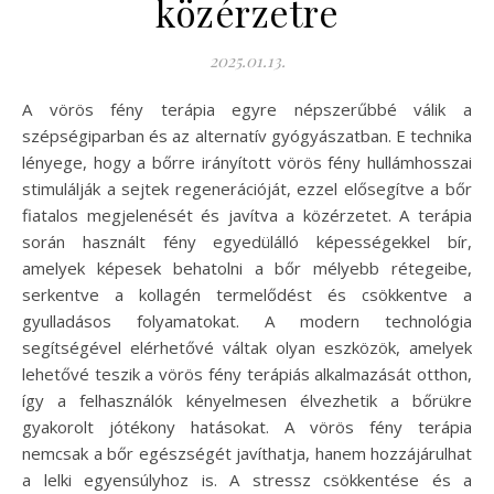
közérzetre
2025.01.13.
A vörös fény terápia egyre népszerűbbé válik a
szépségiparban és az alternatív gyógyászatban. E technika
lényege, hogy a bőrre irányított vörös fény hullámhosszai
stimulálják a sejtek regenerációját, ezzel elősegítve a bőr
fiatalos megjelenését és javítva a közérzetet. A terápia
során használt fény egyedülálló képességekkel bír,
amelyek képesek behatolni a bőr mélyebb rétegeibe,
serkentve a kollagén termelődést és csökkentve a
gyulladásos folyamatokat. A modern technológia
segítségével elérhetővé váltak olyan eszközök, amelyek
lehetővé teszik a vörös fény terápiás alkalmazását otthon,
így a felhasználók kényelmesen élvezhetik a bőrükre
gyakorolt jótékony hatásokat. A vörös fény terápia
nemcsak a bőr egészségét javíthatja, hanem hozzájárulhat
a lelki egyensúlyhoz is. A stressz csökkentése és a