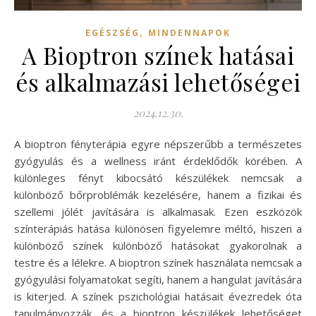
,
EGÉSZSÉG
MINDENNAPOK
A Bioptron színek hatásai
és alkalmazási lehetőségei
2024.12.30.
A bioptron fényterápia egyre népszerűbb a természetes
gyógyulás és a wellness iránt érdeklődők körében. A
különleges fényt kibocsátó készülékek nemcsak a
különböző bőrproblémák kezelésére, hanem a fizikai és
szellemi jólét javítására is alkalmasak. Ezen eszközök
színterápiás hatása különösen figyelemre méltó, hiszen a
különböző színek különböző hatásokat gyakorolnak a
testre és a lélekre. A bioptron színek használata nemcsak a
gyógyulási folyamatokat segíti, hanem a hangulat javítására
is kiterjed. A színek pszichológiai hatásait évezredek óta
tanulmányozzák, és a bioptron készülékek lehetőséget