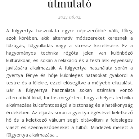
útmutató
2024.06.02.
A fülgyertya használata egyre népszerűbbé válik, főleg
azok körében, akik alternatív módszereket keresnek a
fülzúgás, fülgyulladás vagy a stressz kezelésére. Ez a
hagyományos technika régóta jelen van különböző
kultúrákban, és sokan a relaxáció és a testi-lelki egyensúly
javítására alkalmazzák. A fülgyertya használata során a
gyertya fénye és hője különleges hatásokat gyakorol a
testre és a lélekre, ezzel elősegítve a mélyebb ellazulást.
Bár a fülgyertya használata sokan számára vonzó
alternatívát kínál, fontos megérteni, hogy a helyes technika
alkalmazása kulcsfontosságú a biztonság és a hatékonyság
érdekében. Az eljárás során a gyertya égésével keletkező
hő és a keletkező vákuum segít eltávolítani a felesleges
viaszt és szennyeződéseket a fülből. Mindezek mellett a
fülgyertya alkalmazása…