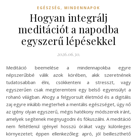
,
EGÉSZSÉG
MINDENNAPOK
Hogyan integrálj
meditációt a napodba
egyszerű lépésekkel
2026.06.30.
Meditáció beemelése a mindennapokba egyre
népszerűbbé válik azok körében, akik szeretnének
tudatosabban élni, csökkenteni a stresszt, vagy
egyszerűen csak megteremteni egy belső egyensúlyt a
rohanó világban. Ahogy a felgyorsult életmód és a digitális
zaj egyre inkább megterheli a mentális egészséget, úgy nő
az igény olyan egyszerű, mégis hatékony módszerek iránt,
amelyek segítenek megnyugodni és fókuszálni. A meditáció
nem feltétlenül igényel hosszú órákat vagy különleges
környezetet; éppen ellenkezőleg: apró, jól beilleszthető