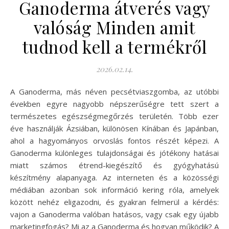
Ganoderma átverés vagy
valóság Minden amit
tudnod kell a termékről
2026.02.14.
A Ganoderma, más néven pecsétviaszgomba, az utóbbi
években egyre nagyobb népszerűségre tett szert a
természetes egészségmegőrzés területén. Több ezer
éve használják Ázsiában, különösen Kínában és Japánban,
ahol a hagyományos orvoslás fontos részét képezi. A
Ganoderma különleges tulajdonságai és jótékony hatásai
miatt számos étrend-kiegészítő és gyógyhatású
készítmény alapanyaga. Az interneten és a közösségi
médiában azonban sok információ kering róla, amelyek
között nehéz eligazodni, és gyakran felmerül a kérdés:
vajon a Ganoderma valóban hatásos, vagy csak egy újabb
marketingfogás? Mi az a Ganoderma és hogyan működik? A