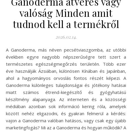
Ganoderma átverés vagy
valóság Minden amit
tudnod kell a termékről
2026.02.14.
A Ganoderma, más néven pecsétviaszgomba, az utóbbi
években egyre nagyobb népszerűségre tett szert a
természetes egészségmegőrzés területén. Több ezer
éve használják Ázsiában, különösen Kínában és Japánban,
ahol a hagyományos orvoslás fontos részét képezi. A
Ganoderma különleges tulajdonságai és jótékony hatásai
miatt számos étrend-kiegészítő és gyógyhatású
készítmény alapanyaga. Az interneten és a közösségi
médiában azonban sok információ kering róla, amelyek
között nehéz eligazodni, és gyakran felmerül a kérdés:
vajon a Ganoderma valóban hatásos, vagy csak egy újabb
marketingfogás? Mi az a Ganoderma és hogyan működik? A