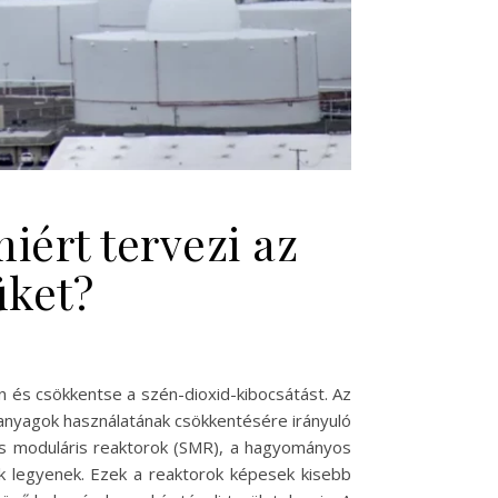
iért tervezi az
üket?
 és csökkentse a szén-dioxid-kibocsátást. Az
lőanyagok használatának csökkentésére irányuló
kis moduláris reaktorok (SMR), a hagyományos
 legyenek. Ezek a reaktorok képesek kisebb