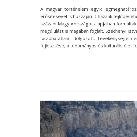
A magyar történelem egyik legmeghatározób
erősítésével is hozzájárult hazánk fejlődésé
századi Magyarországot alapjaiban formálták 
megújulást is magában foglalt. Széchenyi Istv
fáradhatatlanul dolgozott. Tevékenységei ne
fejlesztése, a tudományos és kulturális élet 