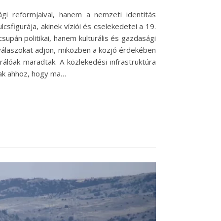
gi reformjaival, hanem a nemzeti identitás
figurája, akinek víziói és cselekedetei a 19.
upán politikai, hanem kulturális és gazdasági
a válaszokat adjon, miközben a közjó érdekében
álóak maradtak. A közlekedési infrastruktúra
ltak ahhoz, hogy ma…