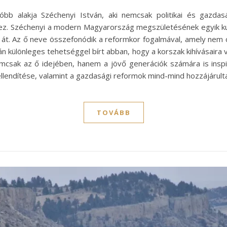
b alakja Széchenyi István, aki nemcsak politikai és gazdasá
hez. Széchenyi a modern Magyarország megszületésének egyik kulcs
át. Az ő neve összefonódik a reformkor fogalmával, amely nem cs
án különleges tehetséggel bírt abban, hogy a korszak kihívásair
mcsak az ő idejében, hanem a jövő generációk számára is inspir
fellendítése, valamint a gazdasági reformok mind-mind hozzájáru
TOVÁBB