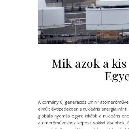
Mik azok a kis
Egye
A kormány új generációs „mini” atomerőművek
elmúlt évtizedekben a nukleáris energia iránt
globális nyomás egyre inkább a nukleáris en
atomerőművekhez képest sokkal kisebbek, é