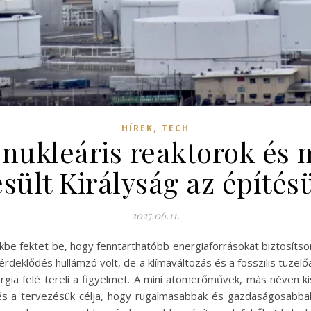
,
HÍREK
TECH
 nukleáris reaktorok és m
sült Királyság az építés
2025.06.11.
be fektet be, hogy fenntarthatóbb energiaforrásokat biztosítson
i érdeklődés hullámzó volt, de a klímaváltozás és a fosszilis tüze
ergia felé tereli a figyelmet. A mini atomerőművek, más néven 
s a tervezésük célja, hogy rugalmasabbak és gazdaságosabbak