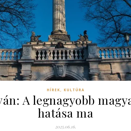
,
HÍREK
KULTÚRA
ván: A legnagyobb magy
hatása ma
2025.06.16.