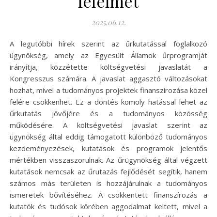
félelmet
2025.06.12.
A legutóbbi hírek szerint az űrkutatással foglalkozó
ügynökség, amely az Egyesült Államok űrprogramját
irányítja, közzétette költségvetési javaslatát a
Kongresszus számára. A javaslat aggasztó változásokat
hozhat, mivel a tudományos projektek finanszírozása közel
felére csökkenhet. Ez a döntés komoly hatással lehet az
űrkutatás jövőjére és a tudományos közösség
működésére. A költségvetési javaslat szerint az
ügynökség által eddig támogatott különböző tudományos
kezdeményezések, kutatások és programok jelentős
mértékben visszaszorulnak. Az űrügynökség által végzett
kutatások nemcsak az űrutazás fejlődését segítik, hanem
számos más területen is hozzájárulnak a tudományos
ismeretek bővítéséhez. A csökkentett finanszírozás a
kutatók és tudósok körében aggodalmat keltett, mivel a