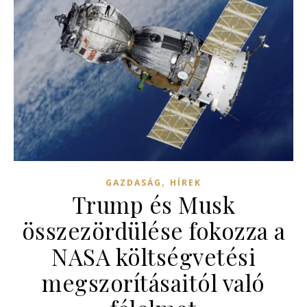
,
GAZDASÁG
HÍREK
Trump és Musk
összezördülése fokozza a
NASA költségvetési
megszorításaitól való