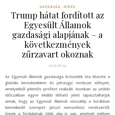
,
GAZDASÁG
HÍREK
Trump hátat fordított az
Egyesült Államok
gazdasági alapjának – a
következmények
zűrzavart okoznak
2025.06.24.
Az Egyesült Államok gazdasága évtizedek óta élvezte a
globális kereskedelem és pénzügyi rendszer előnyeit,
amelyekből jelentős profitot realizált. Azonban az utóbbi
időszakban egyre inkább látható jeleit tapasztalhatjuk
annak, hogy az Egyesült Államok visszalép a korábban
kiemelkedő szerepet játszó nemzetközi rendszertől.
Ennek a fordulatnak több oka is van, amelyek mélyen