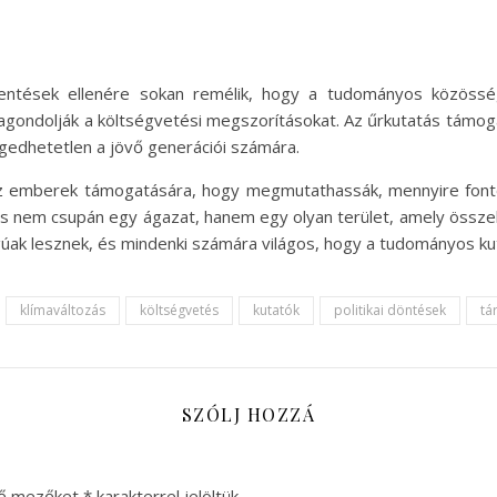
kkentések ellenére sokan remélik, hogy a tudományos közö
agondolják a költségvetési megszorításokat. Az űrkutatás támo
gedhetetlen a jövő generációi számára.
emberek támogatására, hogy megmutathassák, mennyire fontos
ás nem csupán egy ágazat, hanem egy olyan terület, amely össze
úak lesznek, és mindenki számára világos, hogy a tudományos ku
klímaváltozás
költségvetés
kutatók
politikai döntések
tá
SZÓLJ HOZZÁ
ző mezőket
*
karakterrel jelöltük