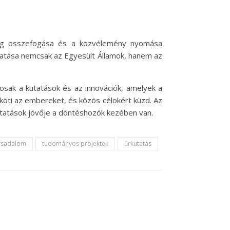
sség összefogása és a közvélemény nyomása
gatása nemcsak az Egyesült Államok, hanem az
ak a kutatások és az innovációk, amelyek a
köti az embereket, és közös célokért küzd. Az
tatások jövője a döntéshozók kezében van.
rsadalom
tudományos projektek
űrkutatás