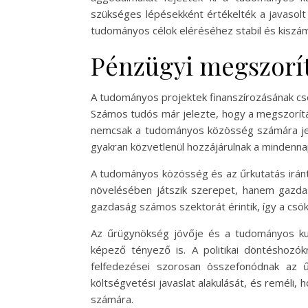
szükséges lépésekként értékelték a javasolt
tudományos célok eléréséhez stabil és kiszám
Pénzügyi megszorí
A tudományos projektek finanszírozásának csö
Számos tudós már jelezte, hogy a megszorítás
nemcsak a tudományos közösség számára jele
gyakran közvetlenül hozzájárulnak a mindennap
A tudományos közösség és az űrkutatás irán
növelésében játszik szerepet, hanem gazdasá
gazdaság számos szektorát érintik, így a csö
Az űrügynökség jövője és a tudományos kut
képező tényező is. A politikai döntéshozók
felfedezései szorosan összefonódnak az 
költségvetési javaslat alakulását, és reméli
számára.