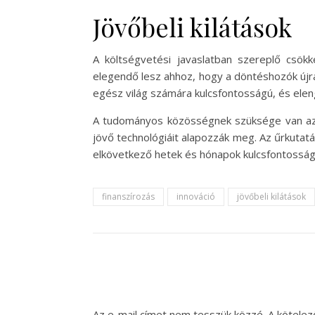
Jövőbeli kilátások
A költségvetési javaslatban szereplő csö
elegendő lesz ahhoz, hogy a döntéshozók újr
egész világ számára kulcsfontosságú, és elen
A tudományos közösségnek szüksége van az 
jövő technológiáit alapozzák meg. Az űrkutat
elkövetkező hetek és hónapok kulcsfontosság
finanszírozás
innováció
jövőbeli kilátások
Az e-mail címet nem tesszük közzé.
A kötele