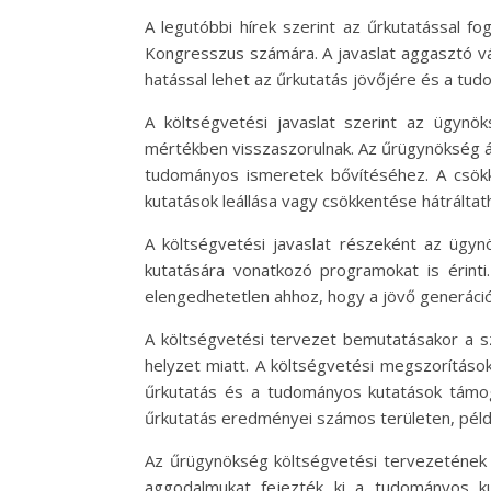
A legutóbbi hírek szerint az űrkutatással fo
Kongresszus számára. A javaslat aggasztó vá
hatással lehet az űrkutatás jövőjére és a 
A költségvetési javaslat szerint az ügyn
mértékben visszaszorulnak. Az űrügynökség ál
tudományos ismeretek bővítéséhez. A csökk
kutatások leállása vagy csökkentése hátráltat
A költségvetési javaslat részeként az ügy
kutatására vonatkozó programokat is érinti
elengedhetetlen ahhoz, hogy a jövő generáció
A költségvetési tervezet bemutatásakor a s
helyzet miatt. A költségvetési megszorításo
űrkutatás és a tudományos kutatások támog
űrkutatás eredményei számos területen, péld
Az űrügynökség költségvetési tervezetének 
aggodalmukat fejezték ki a tudományos 