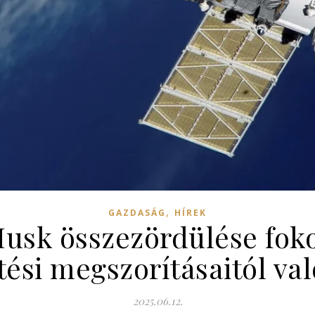
,
GAZDASÁG
HÍREK
usk összezördülése fok
tési megszorításaitól val
2025.06.12.