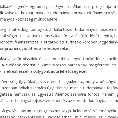
glalkozó ügynökség, amely az Egyesült Államok űrprogramját irá
ltozásokat hozhat, mivel a tudományos projektek finanszírozása
tudományos közösség működésére.
ökség által eddig támogatott különböző tudományos kezdemé
tal végzett kutatások nemcsak az űrutazás fejlődését segítik, 
entett finanszírozás a kutatók és tudósok körében aggodalma
hatja az innovációt és a felfedezéseket.
nökség az űrmissziók és a nemzetközi együttműködések mellet
. A tudósok szerint a klímaváltozás hatásainak megértése és 
i is élvezhessék a bolygónk adta lehetőségeket.
zövetségi ügynökség vezetése hangsúlyozta, hogy a pénzügyi 
k azonban sokak számára úgy tűnnek, mint a tudományos fejlődé
atása nemcsak az Egyesült Államok számára fontos, hanem glob
ául a technológiai fejlesztésekben és az orvostudományban is m
tárgyalása során a Kongresszus tagjai különböző véleményeket 
kutatások csökkentésével kapcsolatban, míg mások az ügyn