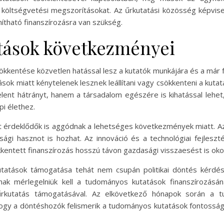
 költségvetési megszorításokat. Az űrkutatási közösség képvise
ítható finanszírozásra van szükség.
tások következményei
kkentése közvetlen hatással lesz a kutatók munkájára és a már f
ok miatt kénytelenek lesznek leállítani vagy csökkenteni a kuta
nt hátrányt, hanem a társadalom egészére is kihatással lehe
i élethez.
t érdeklődők is aggódnak a lehetséges következmények miatt. 
gi hasznot is hozhat. Az innováció és a technológiai fejlesz
kkentett finanszírozás hosszú távon gazdasági visszaesést is oko
atások támogatása tehát nem csupán politikai döntés kérdés
nak mérlegelniük kell a tudományos kutatások finanszírozásán
űrkutatás támogatásával. Az elkövetkező hónapok során a 
, hogy a döntéshozók felismerik a tudományos kutatások fontossá