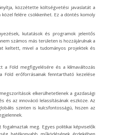
nyítja, közzétette költségvetési javaslatát a
 közel felére csökkenhet. Ez a döntés komoly
nyezések, kutatások és programok jelentős
hanem számos más területen is hozzájárulnak a
t keltett, mivel a tudományos projektek és
t a Föld megfigyelésére és a klímaváltozás
a Föld erőforrásainak fenntartható kezelése
megszorítások elkerülhetetlenek a gazdasági
s és az innováció lelassításának eszköze. Az
ális szinten is kulcsfontosságú, hiszen az
egjelennek.
fogalmaztak meg. Egyes politikai képviselők
ökség hatékonyabb működésének érdekében