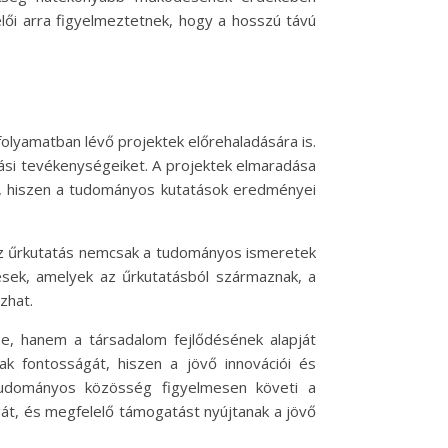
lői arra figyelmeztetnek, hogy a hosszú távú
olyamatban lévő projektek előrehaladására is.
tási tevékenységeiket. A projektek elmaradása
t, hiszen a tudományos kutatások eredményei
Az űrkutatás nemcsak a tudományos ismeretek
tések, amelyek az űrkutatásból származnak, a
zhat.
e, hanem a társadalom fejlődésének alapját
ak fontosságát, hiszen a jövő innovációi és
tudományos közösség figyelmesen követi a
gát, és megfelelő támogatást nyújtanak a jövő