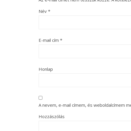
Név
*
E-mail cím
*
Honlap
A nevem, e-mail címem, és weboldalcímem m
Hozzászólás