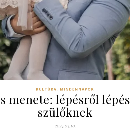
,
KULTÚRA
MINDENNAPOK
és menete: lépésről lépé
szülőknek
2024.03.10.