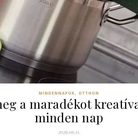
,
MINDENNAPOK
OTTHON
g a maradékot kreatíva
minden nap
2026.06.11.