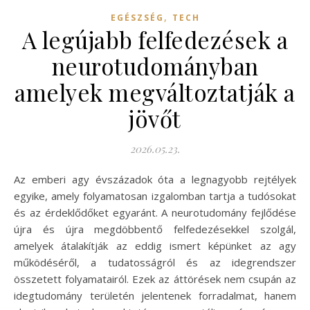
,
EGÉSZSÉG
TECH
A legújabb felfedezések a
neurotudományban
amelyek megváltoztatják a
jövőt
2026.05.23.
Az emberi agy évszázadok óta a legnagyobb rejtélyek
egyike, amely folyamatosan izgalomban tartja a tudósokat
és az érdeklődőket egyaránt. A neurotudomány fejlődése
újra és újra megdöbbentő felfedezésekkel szolgál,
amelyek átalakítják az eddig ismert képünket az agy
működéséről, a tudatosságról és az idegrendszer
összetett folyamatairól. Ezek az áttörések nem csupán az
idegtudomány területén jelentenek forradalmat, hanem