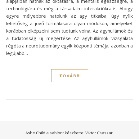
alapjaiban hatnak az oktatásra, a mentális egészségre, a
technológiára és még a társadalmi interakciókra is. Ahogy
egyre mélyebbre hatolunk az agy titkaiba, úgy nyílik
lehetőség a jövő formálására olyan módokon, amelyeket
korábban elképzelni sem tudtunk volna. Az agyhullámok és
a tudatosság új megértése Az agyhullámok vizsgálata
régóta a neurotudomány egyik központi témája, azonban a
legújabb…
TOVÁBB
Ashe Child a sablont készítette:
Viktor Csaszar.