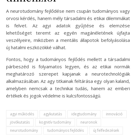
A neurotudomány fejlődése nem csupán tudományos vagy
orvosi kérdés, hanem mély társadalmi és etikai dilemmákat
is felvet. Az agyi adatok gyűjtése és elemzése
lehetőséget teremt az egyén magánéletének újfajta
veszélyeire, miközben a mentális állapotok befolyásolása
új hatalmi eszközökké válhat.
Fontos, hogy a tudományos fejlődés mellett a társadalmi
párbeszéd is folyamatos legyen, és az etikai normák
meghatározó szerepet kapjanak a neurotechnológiák
alkalmazásában. Az agy titkainak feltárása egy olyan kaland,
amelyben nemcsak a technikai tudás, hanem az emberi
értékek és jogok védelme is kulcsfontosságú.
agyi működés
agykutatás
idegtudomány
innováció
jövőkutatás
kognitív tudomány
neuronok
neurotudomány
tudományos fejlődés
új felfedezések