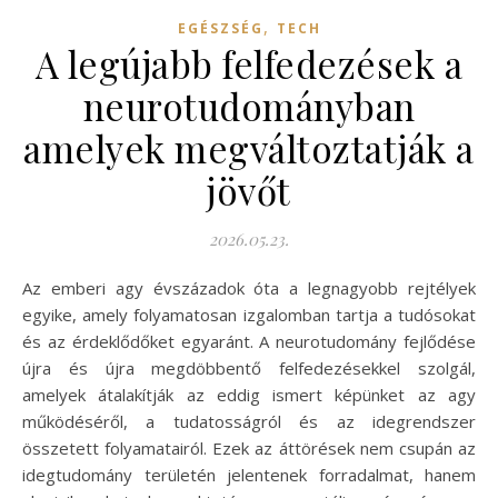
,
EGÉSZSÉG
TECH
A legújabb felfedezések a
neurotudományban
amelyek megváltoztatják a
jövőt
2026.05.23.
Az emberi agy évszázadok óta a legnagyobb rejtélyek
egyike, amely folyamatosan izgalomban tartja a tudósokat
és az érdeklődőket egyaránt. A neurotudomány fejlődése
újra és újra megdöbbentő felfedezésekkel szolgál,
amelyek átalakítják az eddig ismert képünket az agy
működéséről, a tudatosságról és az idegrendszer
összetett folyamatairól. Ezek az áttörések nem csupán az
idegtudomány területén jelentenek forradalmat, hanem