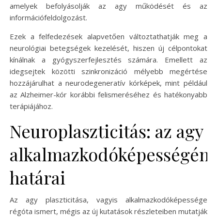
amelyek befolyásolják az agy működését és az
információfeldolgozást.
Ezek a felfedezések alapvetően változtathatják meg a
neurológiai betegségek kezelését, hiszen új célpontokat
kínálnak a gyógyszerfejlesztés számára. Emellett az
idegsejtek közötti szinkronizáció mélyebb megértése
hozzájárulhat a neurodegeneratív kórképek, mint például
az Alzheimer-kór korábbi felismeréséhez és hatékonyabb
terápiájához.
Neuroplaszticitás: az agy
alkalmazkodóképességén
határai
Az agy plaszticitása, vagyis alkalmazkodóképessége
régóta ismert, mégis az új kutatások részleteiben mutatják