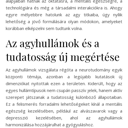
alapjaiban hatnak az oktatásra, a mentális egészségre, a
technológiára és még a társadalmi interakciókra is. Ahogy
egyre mélyebbre hatolunk az agy titkaiba, úgy nyílik
lehetőség a jövő formálására olyan módokon, amelyeket
korábban elképzelni sem tudtunk volna.
Az agyhullámok és a
tudatosság új megértése
Az agyhullámok vizsgálata régóta a neurotudomány egyik
központi témája, azonban a legújabb kutatások új
dimenziókat nyitottak ezen a területen. Kiderült, hogy az
egyes hullámtípusok nem csupán passzív jelek, hanem aktív
szerepet játszanak a tudatosság különböző állapotaiban.
Ez a felismerés forradalmi lehetőségeket kínál a mentális
egészség kezelésében, például az alvászavarok vagy a
depresszió kezelésében, ahol az agyhullámok
harmonizálása hozzájárulhat a gyógyuláshoz.