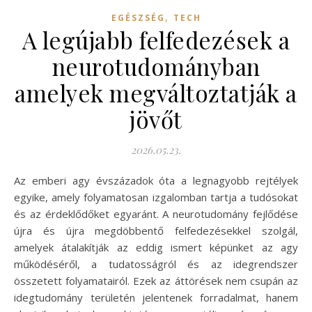
,
EGÉSZSÉG
TECH
A legújabb felfedezések a
neurotudományban
amelyek megváltoztatják a
jövőt
2026.05.23.
Az emberi agy évszázadok óta a legnagyobb rejtélyek
egyike, amely folyamatosan izgalomban tartja a tudósokat
és az érdeklődőket egyaránt. A neurotudomány fejlődése
újra és újra megdöbbentő felfedezésekkel szolgál,
amelyek átalakítják az eddig ismert képünket az agy
működéséről, a tudatosságról és az idegrendszer
összetett folyamatairól. Ezek az áttörések nem csupán az
idegtudomány területén jelentenek forradalmat, hanem