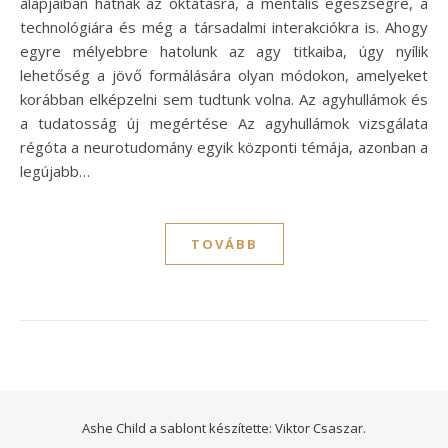
alapjaiban hatnak az oktatásra, a mentális egészségre, a
technológiára és még a társadalmi interakciókra is. Ahogy
egyre mélyebbre hatolunk az agy titkaiba, úgy nyílik
lehetőség a jövő formálására olyan módokon, amelyeket
korábban elképzelni sem tudtunk volna. Az agyhullámok és
a tudatosság új megértése Az agyhullámok vizsgálata
régóta a neurotudomány egyik központi témája, azonban a
legújabb…
TOVÁBB
Ashe Child a sablont készítette:
Viktor Csaszar.