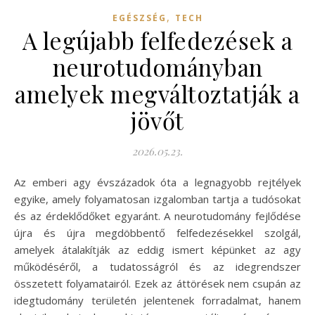
,
EGÉSZSÉG
TECH
A legújabb felfedezések a
neurotudományban
amelyek megváltoztatják a
jövőt
2026.05.23.
Az emberi agy évszázadok óta a legnagyobb rejtélyek
egyike, amely folyamatosan izgalomban tartja a tudósokat
és az érdeklődőket egyaránt. A neurotudomány fejlődése
újra és újra megdöbbentő felfedezésekkel szolgál,
amelyek átalakítják az eddig ismert képünket az agy
működéséről, a tudatosságról és az idegrendszer
összetett folyamatairól. Ezek az áttörések nem csupán az
idegtudomány területén jelentenek forradalmat, hanem