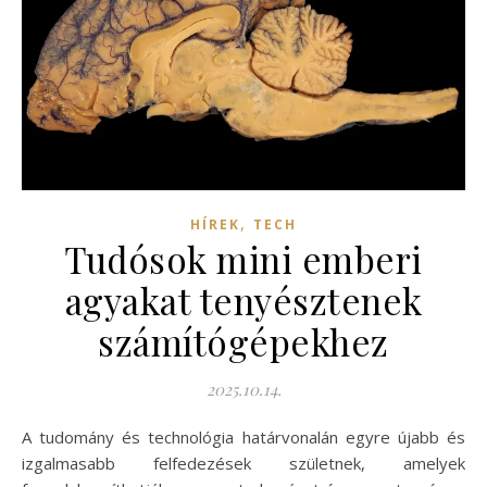
,
HÍREK
TECH
Tudósok mini emberi
agyakat tenyésztenek
számítógépekhez
2025.10.14.
A tudomány és technológia határvonalán egyre újabb és
izgalmasabb felfedezések születnek, amelyek