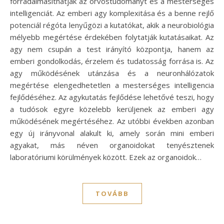
forradalmasíthatják az orvostudományt és a mesterséges
intelligenciát. Az emberi agy komplexitása és a benne rejlő
potenciál régóta lenyűgözi a kutatókat, akik a neurobiológia
mélyebb megértése érdekében folytatják kutatásaikat. Az
agy nem csupán a test irányító központja, hanem az
emberi gondolkodás, érzelem és tudatosság forrása is. Az
agy működésének utánzása és a neuronhálózatok
megértése elengedhetetlen a mesterséges intelligencia
fejlődéséhez. Az agykutatás fejlődése lehetővé teszi, hogy
a tudósok egyre közelebb kerüljenek az emberi agy
működésének megértéséhez. Az utóbbi években azonban
egy új irányvonal alakult ki, amely során mini emberi
agyakat, más néven organoidokat tenyésztenek
laboratóriumi körülmények között. Ezek az organoidok…
TOVÁBB