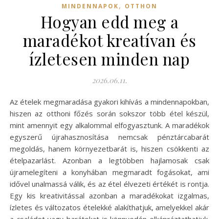
,
MINDENNAPOK
OTTHON
Hogyan edd meg a
maradékot kreatívan és
ízletesen minden nap
2026.06.11.
Az ételek megmaradása gyakori kihívás a mindennapokban,
hiszen az otthoni főzés során sokszor több étel készül,
mint amennyit egy alkalommal elfogyasztunk. A maradékok
egyszerű újrahasznosítása nemcsak pénztárcabarát
megoldás, hanem környezetbarát is, hiszen csökkenti az
ételpazarlást. Azonban a legtöbben hajlamosak csak
újramelegíteni a konyhában megmaradt fogásokat, ami
idővel unalmassá válik, és az étel élvezeti értékét is rontja.
Egy kis kreativitással azonban a maradékokat izgalmas,
ízletes és változatos ételekké alakíthatjuk, amelyekkel akár