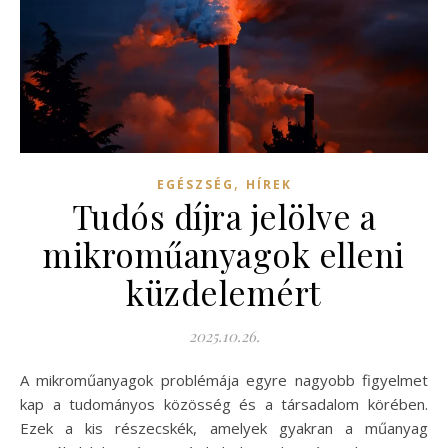
,
EGÉSZSÉG
HÍREK
Tudós díjra jelölve a
mikroműanyagok elleni
küzdelemért
2025.10.26.
A mikroműanyagok problémája egyre nagyobb figyelmet
kap a tudományos közösség és a társadalom körében.
Ezek a kis részecskék, amelyek gyakran a műanyag