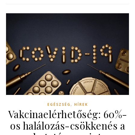
,
EGÉSZSÉG
HÍREK
Vakcinaelérhetőség: 60%-
os halálozás-csökkenés a