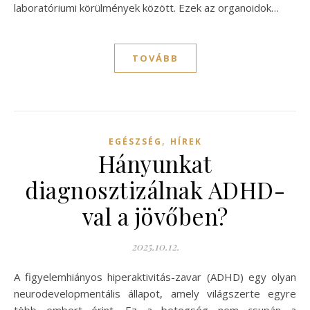
laboratóriumi körülmények között. Ezek az organoidok…
TOVÁBB
,
EGÉSZSÉG
HÍREK
Hányunkat
diagnosztizálnak ADHD-
val a jövőben?
2025.10.12.
A figyelemhiányos hiperaktivitás-zavar (ADHD) egy olyan
neurodevelop­mentális állapot, amely világszerte egyre
több embert érint. Ez a betegség nem csupán a