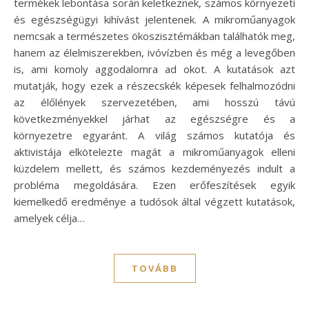
termékek lebontása során keletkeznek, számos környezeti
és egészségügyi kihívást jelentenek. A mikroműanyagok
nemcsak a természetes ökoszisztémákban találhatók meg,
hanem az élelmiszerekben, ivóvízben és még a levegőben
is, ami komoly aggodalomra ad okot. A kutatások azt
mutatják, hogy ezek a részecskék képesek felhalmozódni
az élőlények szervezetében, ami hosszú távú
következményekkel járhat az egészségre és a
környezetre egyaránt. A világ számos kutatója és
aktivistája elkötelezte magát a mikroműanyagok elleni
küzdelem mellett, és számos kezdeményezés indult a
probléma megoldására. Ezen erőfeszítések egyik
kiemelkedő eredménye a tudósok által végzett kutatások,
amelyek célja…
TOVÁBB