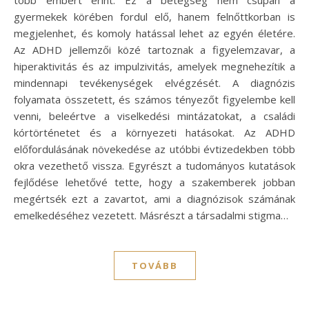
gyermekek körében fordul elő, hanem felnőttkorban is
megjelenhet, és komoly hatással lehet az egyén életére.
Az ADHD jellemzői közé tartoznak a figyelemzavar, a
hiperaktivitás és az impulzivitás, amelyek megnehezítik a
mindennapi tevékenységek elvégzését. A diagnózis
folyamata összetett, és számos tényezőt figyelembe kell
venni, beleértve a viselkedési mintázatokat, a családi
kórtörténetet és a környezeti hatásokat. Az ADHD
előfordulásának növekedése az utóbbi évtizedekben több
okra vezethető vissza. Egyrészt a tudományos kutatások
fejlődése lehetővé tette, hogy a szakemberek jobban
megértsék ezt a zavar­tot, ami a diagnózisok számának
emelkedéséhez vezetett. Másrészt a társadalmi stigma…
TOVÁBB