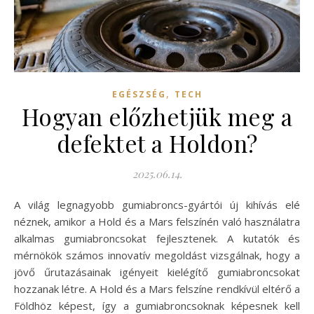
,
EGÉSZSÉG
TECH
Hogyan előzhetjük meg a
defektet a Holdon?
2025.06.14.
A világ legnagyobb gumiabroncs-gyártói új kihívás elé
néznek, amikor a Hold és a Mars felszínén való használatra
alkalmas gumiabroncsokat fejlesztenek. A kutatók és
mérnökök számos innovatív megoldást vizsgálnak, hogy a
jövő űrutazásainak igényeit kielégítő gumiabroncsokat
hozzanak létre. A Hold és a Mars felszíne rendkívül eltérő a
Földhöz képest, így a gumiabroncsoknak képesnek kell