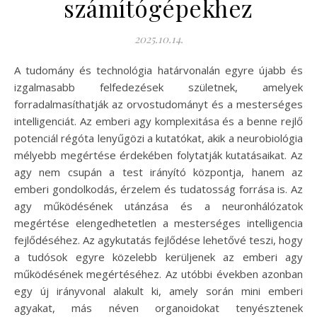
számítógépekhez
2025.10.14.
A tudomány és technológia határvonalán egyre újabb és
izgalmasabb felfedezések születnek, amelyek
forradalmasíthatják az orvostudományt és a mesterséges
intelligenciát. Az emberi agy komplexitása és a benne rejlő
potenciál régóta lenyűgözi a kutatókat, akik a neurobiológia
mélyebb megértése érdekében folytatják kutatásaikat. Az
agy nem csupán a test irányító központja, hanem az
emberi gondolkodás, érzelem és tudatosság forrása is. Az
agy működésének utánzása és a neuronhálózatok
megértése elengedhetetlen a mesterséges intelligencia
fejlődéséhez. Az agykutatás fejlődése lehetővé teszi, hogy
a tudósok egyre közelebb kerüljenek az emberi agy
működésének megértéséhez. Az utóbbi években azonban
egy új irányvonal alakult ki, amely során mini emberi
agyakat, más néven organoidokat tenyésztenek