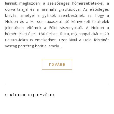
lenniük megküzdeni a szélsőséges hőmérsékletekkel, a
durva talajjal és a minimális gravitációval. Az elsődleges
kihívás, amellyel a gyártók szembesülnek, az, hogy a
Holdon és a Marson tapasztalható környezeti feltételek
jelentősen eltérnek a Földi viszonyoktól. A Holdon a
hőmérséklet éjjel -180 Celsius-fokra, míg nappal akár +120
Celsius-fokra is emelkedhet. Ezen kívül a Hold felszínét
vastag porréteg borítja, amely…
TOVÁBB
RÉGEBBI BEJEGYZÉSEK