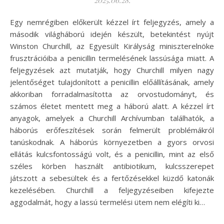
2025.06.28.
Egy nemrégiben előkerült kézzel írt feljegyzés, amely a
második világháború idején készült, betekintést nyújt
Winston Churchill, az Egyesült Királyság miniszterelnöke
frusztrációiba a penicillin termelésének lassúsága miatt. A
feljegyzések azt mutatják, hogy Churchill milyen nagy
jelentőséget tulajdonított a penicillin előállításának, amely
akkoriban forradalmasította az orvostudományt, és
számos életet mentett meg a háború alatt. A kézzel írt
anyagok, amelyek a Churchill Archívumban találhatók, a
háborús erőfeszítések során felmerült problémákról
tanúskodnak. A háborús környezetben a gyors orvosi
ellátás kulcsfontosságú volt, és a penicillin, mint az első
széles körben használt antibiotikum, kulcsszerepet
játszott a sebesültek és a fertőzésekkel küzdő katonák
kezelésében. Churchill a feljegyzéseiben kifejezte
aggodalmát, hogy a lassú termelési ütem nem elégíti ki…