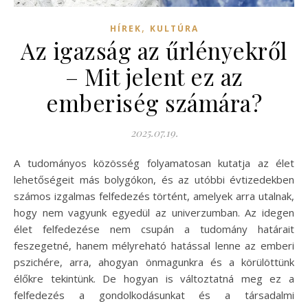
,
HÍREK
KULTÚRA
Az igazság az űrlényekről
– Mit jelent ez az
emberiség számára?
2025.07.19.
A tudományos közösség folyamatosan kutatja az élet
lehetőségeit más bolygókon, és az utóbbi évtizedekben
számos izgalmas felfedezés történt, amelyek arra utalnak,
hogy nem vagyunk egyedül az univerzumban. Az idegen
élet felfedezése nem csupán a tudomány határait
feszegetné, hanem mélyreható hatással lenne az emberi
pszichére, arra, ahogyan önmagunkra és a körülöttünk
élőkre tekintünk. De hogyan is változtatná meg ez a
felfedezés a gondolkodásunkat és a társadalmi