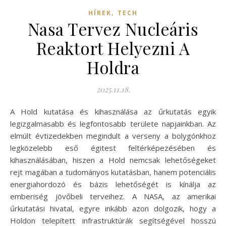
,
HÍREK
TECH
Nasa Tervez Nucleáris
Reaktort Helyezni A
Holdra
2025.11.18.
A Hold kutatása és kihasználása az űrkutatás egyik
legizgalmasabb és legfontosabb területe napjainkban. Az
elmúlt évtizedekben megindult a verseny a bolygónkhoz
legközelebb eső égitest feltérképezésében és
kihasználásában, hiszen a Hold nemcsak lehetőségeket
rejt magában a tudományos kutatásban, hanem potenciális
energiahordozó és bázis lehetőségét is kínálja az
emberiség jövőbeli terveihez. A NASA, az amerikai
űrkutatási hivatal, egyre inkább azon dolgozik, hogy a
Holdon telepített infrastruktúrák segítségével hosszú