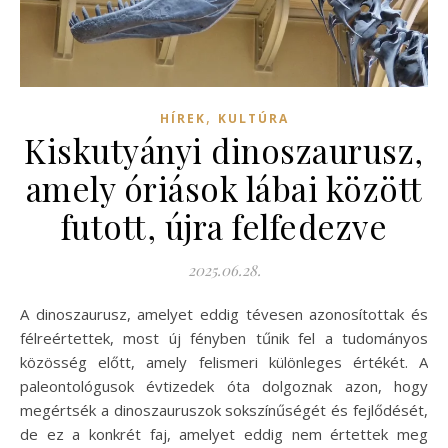
,
HÍREK
KULTÚRA
Kiskutyányi dinoszaurusz,
amely óriások lábai között
futott, újra felfedezve
2025.06.28.
A dinoszaurusz, amelyet eddig tévesen azonosítottak és
félreértettek, most új fényben tűnik fel a tudományos
közösség előtt, amely felismeri különleges értékét. A
paleontológusok évtizedek óta dolgoznak azon, hogy
megértsék a dinoszauruszok sokszínűségét és fejlődését,
de ez a konkrét faj, amelyet eddig nem értettek meg