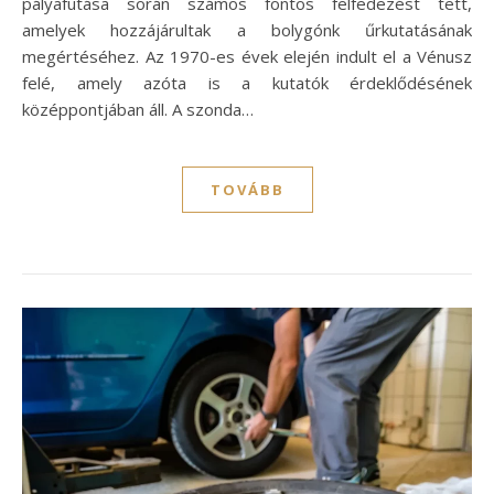
pályafutása során számos fontos felfedezést tett,
amelyek hozzájárultak a bolygónk űrkutatásának
megértéséhez. Az 1970-es évek elején indult el a Vénusz
felé, amely azóta is a kutatók érdeklődésének
középpontjában áll. A szonda…
TOVÁBB