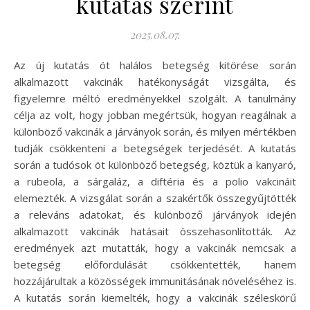
kutatás szerint
2025.08.07.
Az új kutatás öt halálos betegség kitörése során
alkalmazott vakcinák hatékonyságát vizsgálta, és
figyelemre méltó eredményekkel szolgált. A tanulmány
célja az volt, hogy jobban megértsük, hogyan reagálnak a
különböző vakcinák a járványok során, és milyen mértékben
tudják csökkenteni a betegségek terjedését. A kutatás
során a tudósok öt különböző betegség, köztük a kanyaró,
a rubeola, a sárgaláz, a diftéria és a polio vakcináit
elemezték. A vizsgálat során a szakértők összegyűjtötték
a releváns adatokat, és különböző járványok idején
alkalmazott vakcinák hatásait összehasonlították. Az
eredmények azt mutatták, hogy a vakcinák nemcsak a
betegség előfordulását csökkentették, hanem
hozzájárultak a közösségek immunitásának növeléséhez is.
A kutatás során kiemelték, hogy a vakcinák széleskörű