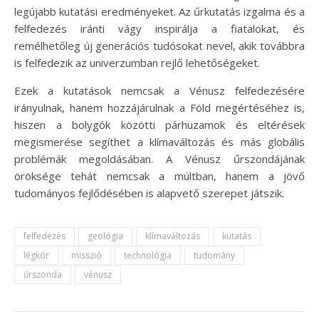
legújabb kutatási eredményeket. Az űrkutatás izgalma és a
felfedezés iránti vágy inspirálja a fiatalokat, és
remélhetőleg új generációs tudósokat nevel, akik továbbra
is felfedezik az univerzumban rejlő lehetőségeket.
Ezek a kutatások nemcsak a Vénusz felfedezésére
irányulnak, hanem hozzájárulnak a Föld megértéséhez is,
hiszen a bolygók közötti párhuzamok és eltérések
megismerése segíthet a klímaváltozás és más globális
problémák megoldásában. A Vénusz űrszondájának
öröksége tehát nemcsak a múltban, hanem a jövő
tudományos fejlődésében is alapvető szerepet játszik.
felfedezés
geológia
klímaváltozás
kutatás
légkör
misszió
technológia
tudomány
űrszonda
vénusz