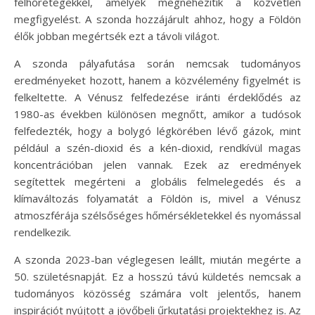
felhőrétegekkel, amelyek megnehezítik a közvetlen
megfigyelést. A szonda hozzájárult ahhoz, hogy a Földön
élők jobban megértsék ezt a távoli világot.
A szonda pályafutása során nemcsak tudományos
eredményeket hozott, hanem a közvélemény figyelmét is
felkeltette. A Vénusz felfedezése iránti érdeklődés az
1980-as években különösen megnőtt, amikor a tudósok
felfedezték, hogy a bolygó légkörében lévő gázok, mint
például a szén-dioxid és a kén-dioxid, rendkívül magas
koncentrációban jelen vannak. Ezek az eredmények
segítettek megérteni a globális felmelegedés és a
klímaváltozás folyamatát a Földön is, mivel a Vénusz
atmoszférája szélsőséges hőmérsékletekkel és nyomással
rendelkezik.
A szonda 2023-ban véglegesen leállt, miután megérte a
50. születésnapját. Ez a hosszú távú küldetés nemcsak a
tudományos közösség számára volt jelentős, hanem
inspirációt nyújtott a jövőbeli űrkutatási projektekhez is. Az