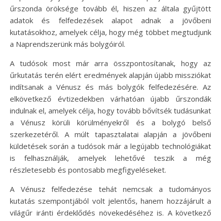
űrszonda öröksége tovább él, hiszen az általa gyűjtött
adatok és felfedezések alapot adnak a jövőbeni
kutatásokhoz, amelyek célja, hogy még többet megtudjunk
a Naprendszerünk más bolygóiról.
A tudósok most már arra összpontosítanak, hogy az
űrkutatás terén elért eredmények alapján újabb missziókat
indítsanak a Vénusz és más bolygók felfedezésére. Az
elkövetkező évtizedekben várhatóan újabb űrszondák
indulnak el, amelyek célja, hogy tovább bővítsék tudásunkat
a Vénusz körüli körülményekről és a bolygó belső
szerkezetéről. A múlt tapasztalatai alapján a jövőbeni
küldetések során a tudósok már a legújabb technológiákat
is felhasználják, amelyek lehetővé teszik a még
részletesebb és pontosabb megfigyeléseket.
A Vénusz felfedezése tehát nemcsak a tudományos
kutatás szempontjából volt jelentős, hanem hozzájárult a
világűr iránti érdeklődés növekedéséhez is. A következő