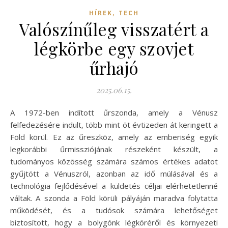
,
HÍREK
TECH
Valószínűleg visszatért a
légkörbe egy szovjet
űrhajó
2025.06.15.
A 1972-ben indított űrszonda, amely a Vénusz
felfedezésére indult, több mint öt évtizeden át keringett a
Föld körül. Ez az űreszköz, amely az emberiség egyik
legkorábbi űrmissziójának részeként készült, a
tudományos közösség számára számos értékes adatot
gyűjtött a Vénuszról, azonban az idő múlásával és a
technológia fejlődésével a küldetés céljai elérhetetlenné
váltak. A szonda a Föld körüli pályáján maradva folytatta
működését, és a tudósok számára lehetőséget
biztosított, hogy a bolygónk légköréről és környezeti