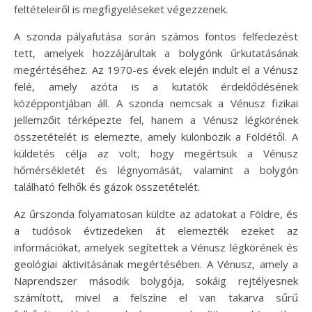
feltételeiről is megfigyeléseket végezzenek.
A szonda pályafutása során számos fontos felfedezést
tett, amelyek hozzájárultak a bolygónk űrkutatásának
megértéséhez. Az 1970-es évek elején indult el a Vénusz
felé, amely azóta is a kutatók érdeklődésének
középpontjában áll. A szonda nemcsak a Vénusz fizikai
jellemzőit térképezte fel, hanem a Vénusz légkörének
összetételét is elemezte, amely különbözik a Földétől. A
küldetés célja az volt, hogy megértsük a Vénusz
hőmérsékletét és légnyomását, valamint a bolygón
található felhők és gázok összetételét.
Az űrszonda folyamatosan küldte az adatokat a Földre, és
a tudósok évtizedeken át elemezték ezeket az
információkat, amelyek segítettek a Vénusz légkörének és
geológiai aktivitásának megértésében. A Vénusz, amely a
Naprendszer második bolygója, sokáig rejtélyesnek
számított, mivel a felszíne el van takarva sűrű