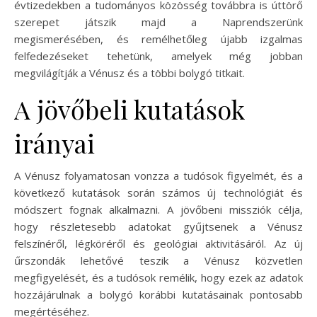
évtizedekben a tudományos közösség továbbra is úttörő
szerepet játszik majd a Naprendszerünk
megismerésében, és remélhetőleg újabb izgalmas
felfedezéseket tehetünk, amelyek még jobban
megvilágítják a Vénusz és a többi bolygó titkait.
A jövőbeli kutatások
irányai
A Vénusz folyamatosan vonzza a tudósok figyelmét, és a
következő kutatások során számos új technológiát és
módszert fognak alkalmazni. A jövőbeni missziók célja,
hogy részletesebb adatokat gyűjtsenek a Vénusz
felszínéről, légköréről és geológiai aktivitásáról. Az új
űrszondák lehetővé teszik a Vénusz közvetlen
megfigyelését, és a tudósok remélik, hogy ezek az adatok
hozzájárulnak a bolygó korábbi kutatásainak pontosabb
megértéséhez.