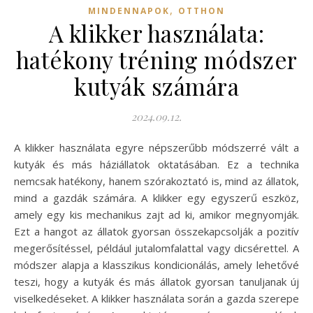
,
MINDENNAPOK
OTTHON
A klikker használata:
hatékony tréning módszer
kutyák számára
2024.09.12.
A klikker használata egyre népszerűbb módszerré vált a
kutyák és más háziállatok oktatásában. Ez a technika
nemcsak hatékony, hanem szórakoztató is, mind az állatok,
mind a gazdák számára. A klikker egy egyszerű eszköz,
amely egy kis mechanikus zajt ad ki, amikor megnyomják.
Ezt a hangot az állatok gyorsan összekapcsolják a pozitív
megerősítéssel, például jutalomfalattal vagy dicsérettel. A
módszer alapja a klasszikus kondicionálás, amely lehetővé
teszi, hogy a kutyák és más állatok gyorsan tanuljanak új
viselkedéseket. A klikker használata során a gazda szerepe