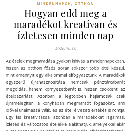
,
MINDENNAPOK
OTTHON
Hogyan edd meg a
maradékot kreatívan és
ízletesen minden nap
2026.06.11.
Az ételek megmaradása gyakori kihívás a mindennapokban,
hiszen az otthoni főzés során sokszor több étel készül,
mint amennyit egy alkalommal elfogyasztunk. A maradékok
egyszerű újrahasznosítása nemcsak pénztárcabarát
megoldás, hanem környezetbarát is, hiszen csökkenti az
ételpazarlást. Azonban a legtöbben hajlamosak csak
újramelegíteni a konyhában megmaradt fogásokat, ami
idővel unalmassá válik, és az étel élvezeti értékét is rontja.
Egy kis kreativitással azonban a maradékokat izgalmas,
ízletes és változatos ételekké alakíthatjuk, amelyekkel akár