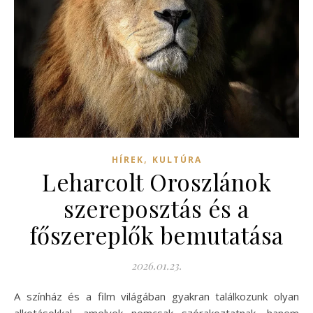
,
HÍREK
KULTÚRA
Leharcolt Oroszlánok
szereposztás és a
főszereplők bemutatása
2026.01.23.
A színház és a film világában gyakran találkozunk olyan
alkotásokkal, amelyek nemcsak szórakoztatnak, hanem