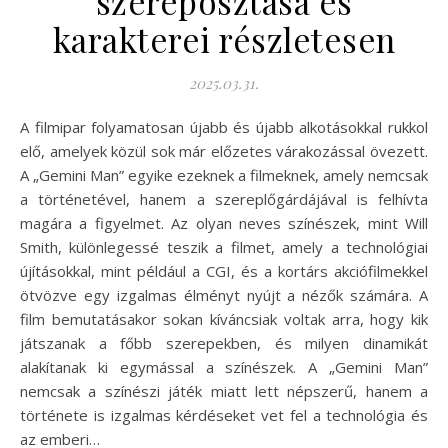
szereposztása és
karakterei részletesen
2025.03.31.
A filmipar folyamatosan újabb és újabb alkotásokkal rukkol
elő, amelyek közül sok már előzetes várakozással övezett.
A „Gemini Man” egyike ezeknek a filmeknek, amely nemcsak
a történetével, hanem a szereplőgárdájával is felhívta
magára a figyelmet. Az olyan neves színészek, mint Will
Smith, különlegessé teszik a filmet, amely a technológiai
újításokkal, mint például a CGI, és a kortárs akciófilmekkel
ötvözve egy izgalmas élményt nyújt a nézők számára. A
film bemutatásakor sokan kíváncsiak voltak arra, hogy kik
játszanak a főbb szerepekben, és milyen dinamikát
alakítanak ki egymással a színészek. A „Gemini Man”
nemcsak a színészi játék miatt lett népszerű, hanem a
története is izgalmas kérdéseket vet fel a technológia és
az emberi…