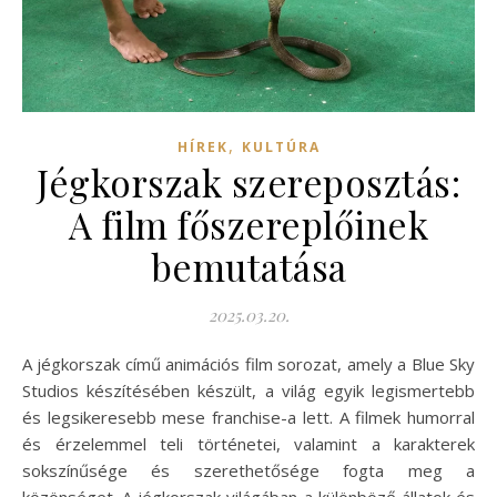
,
HÍREK
KULTÚRA
Jégkorszak szereposztás:
A film főszereplőinek
bemutatása
2025.03.20.
A jégkorszak című animációs film sorozat, amely a Blue Sky
Studios készítésében készült, a világ egyik legismertebb
és legsikeresebb mese franchise-a lett. A filmek humorral
és érzelemmel teli történetei, valamint a karakterek
sokszínűsége és szerethetősége fogta meg a