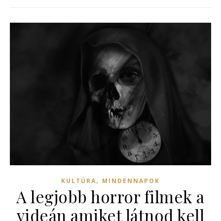
,
KULTÚRA
MINDENNAPOK
A legjobb horror filmek a
videán amiket látnod kell