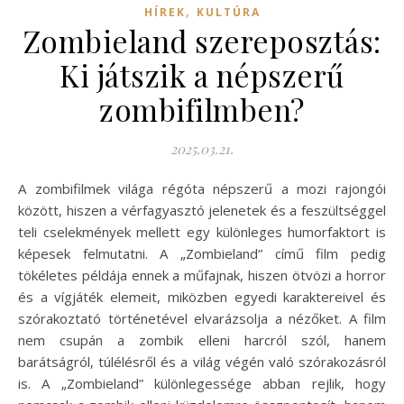
,
HÍREK
KULTÚRA
Zombieland szereposztás:
Ki játszik a népszerű
zombifilmben?
2025.03.21.
A zombifilmek világa régóta népszerű a mozi rajongói
között, hiszen a vérfagyasztó jelenetek és a feszültséggel
teli cselekmények mellett egy különleges humorfaktort is
képesek felmutatni. A „Zombieland” című film pedig
tökéletes példája ennek a műfajnak, hiszen ötvözi a horror
és a vígjáték elemeit, miközben egyedi karaktereivel és
szórakoztató történetével elvarázsolja a nézőket. A film
nem csupán a zombik elleni harcról szól, hanem
barátságról, túlélésről és a világ végén való szórakozásról
is. A „Zombieland” különlegessége abban rejlik, hogy