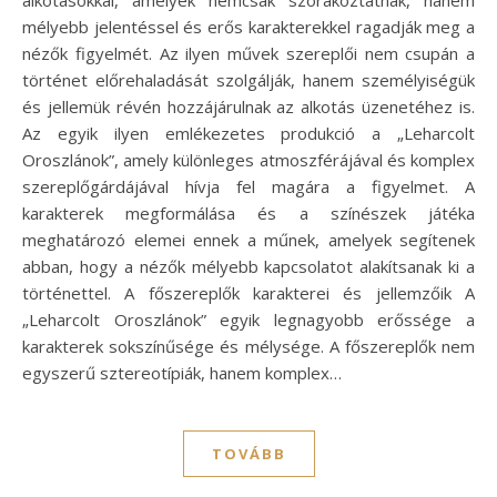
mélyebb jelentéssel és erős karakterekkel ragadják meg a
nézők figyelmét. Az ilyen művek szereplői nem csupán a
történet előrehaladását szolgálják, hanem személyiségük
és jellemük révén hozzájárulnak az alkotás üzenetéhez is.
Az egyik ilyen emlékezetes produkció a „Leharcolt
Oroszlánok”, amely különleges atmoszférájával és komplex
szereplőgárdájával hívja fel magára a figyelmet. A
karakterek megformálása és a színészek játéka
meghatározó elemei ennek a műnek, amelyek segítenek
abban, hogy a nézők mélyebb kapcsolatot alakítsanak ki a
történettel. A főszereplők karakterei és jellemzőik A
„Leharcolt Oroszlánok” egyik legnagyobb erőssége a
karakterek sokszínűsége és mélysége. A főszereplők nem
egyszerű sztereotípiák, hanem komplex…
TOVÁBB