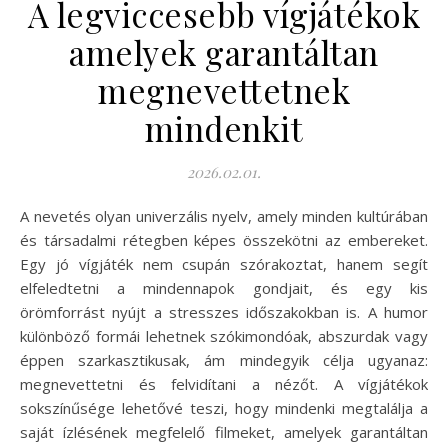
A legviccesebb vígjátékok
amelyek garantáltan
megnevettetnek
mindenkit
2026.02.01.
A nevetés olyan univerzális nyelv, amely minden kultúrában
és társadalmi rétegben képes összekötni az embereket.
Egy jó vígjáték nem csupán szórakoztat, hanem segít
elfeledtetni a mindennapok gondjait, és egy kis
örömforrást nyújt a stresszes időszakokban is. A humor
különböző formái lehetnek szókimondóak, abszurdak vagy
éppen szarkasztikusak, ám mindegyik célja ugyanaz:
megnevettetni és felvidítani a nézőt. A vígjátékok
sokszínűsége lehetővé teszi, hogy mindenki megtalálja a
saját ízlésének megfelelő filmeket, amelyek garantáltan