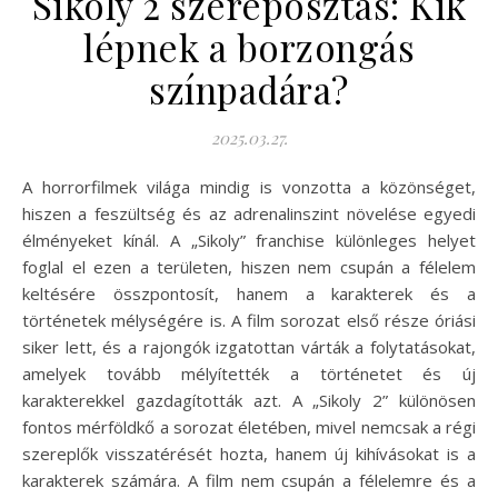
Sikoly 2 szereposztás: Kik
lépnek a borzongás
színpadára?
2025.03.27.
A horrorfilmek világa mindig is vonzotta a közönséget,
hiszen a feszültség és az adrenalinszint növelése egyedi
élményeket kínál. A „Sikoly” franchise különleges helyet
foglal el ezen a területen, hiszen nem csupán a félelem
keltésére összpontosít, hanem a karakterek és a
történetek mélységére is. A film sorozat első része óriási
siker lett, és a rajongók izgatottan várták a folytatásokat,
amelyek tovább mélyítették a történetet és új
karakterekkel gazdagították azt. A „Sikoly 2” különösen
fontos mérföldkő a sorozat életében, mivel nemcsak a régi
szereplők visszatérését hozta, hanem új kihívásokat is a
karakterek számára. A film nem csupán a félelemre és a