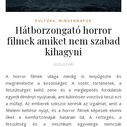
,
KULTÚRA
MINDENNAPOK
Hátborzongató horror
filmek amiket nem szabad
kihagyni
2025.03.06.
A horror filmek világa mindig is lenyűgözte és
megrémítette a közönséget. A sötét történetek, a
feszültséget keltő zene és a meglepetés fordulatok
egyedi élményt nyújtanak, ami különösen vonzóvá teszi ezt
a műfajt. Az emberek sokszor keresik az izgalmat, amit a
félelem keltése nyújt, és a horror filmek képesek elvinni
őket a komfortzónájuk határain túl. A rettegés, a
feszültség és a misztikum egyvelege nemcsak