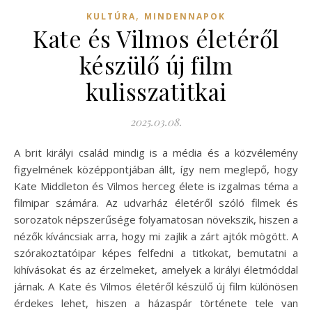
,
KULTÚRA
MINDENNAPOK
Kate és Vilmos életéről
készülő új film
kulisszatitkai
2025.03.08.
A brit királyi család mindig is a média és a közvélemény
figyelmének középpontjában állt, így nem meglepő, hogy
Kate Middleton és Vilmos herceg élete is izgalmas téma a
filmipar számára. Az udvarház életéről szóló filmek és
sorozatok népszerűsége folyamatosan növekszik, hiszen a
nézők kíváncsiak arra, hogy mi zajlik a zárt ajtók mögött. A
szórakoztatóipar képes felfedni a titkokat, bemutatni a
kihívásokat és az érzelmeket, amelyek a királyi életmóddal
járnak. A Kate és Vilmos életéről készülő új film különösen
érdekes lehet, hiszen a házaspár története tele van