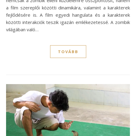
nemcsak a zombik elleni küzdelemre összpontosít, hanem
a film szereplői közötti dinamikára, valamint a karakterek
fejlődésére is. A film egyedi hangulata és a karakterek
közötti interakciók teszik igazán emlékezetessé. A zombik
világában való…
TOVÁBB