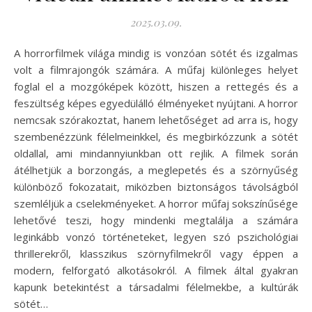
2025.03.09.
A horrorfilmek világa mindig is vonzóan sötét és izgalmas
volt a filmrajongók számára. A műfaj különleges helyet
foglal el a mozgóképek között, hiszen a rettegés és a
feszültség képes egyedülálló élményeket nyújtani. A horror
nemcsak szórakoztat, hanem lehetőséget ad arra is, hogy
szembenézzünk félelmeinkkel, és megbirkózzunk a sötét
oldallal, ami mindannyiunkban ott rejlik. A filmek során
átélhetjük a borzongás, a meglepetés és a szörnyűség
különböző fokozatait, miközben biztonságos távolságból
szemléljük a cselekményeket. A horror műfaj sokszínűsége
lehetővé teszi, hogy mindenki megtalálja a számára
leginkább vonzó történeteket, legyen szó pszichológiai
thrillerekről, klasszikus szörnyfilmekről vagy éppen a
modern, felforgató alkotásokról. A filmek által gyakran
kapunk betekintést a társadalmi félelmekbe, a kultúrák
sötét…