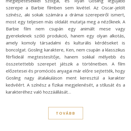
meglepetésekkel szolgál, és Ryan Gosling legújabb
szerepe a Barbie filmben sem kivétel. Az Oscar-jelölt
színész, aki sokak számára a drámai szerepeiről ismert,
most egy teljesen más oldalát mutatja meg a nézőknek. A
Barbie film nem csupán egy animált mese vagy
gyerekeknek szóló produkció, hanem egy olyan alkotás,
amely komoly társadalmi és kulturális kérdéseket is
boncolgat. Gosling karaktere, Ken, nem csupán a klasszikus
férfiideál megtestesítője, hanem sokkal mélyebb és
összetettebb szerepet játszik a történetben. A film
előzetesei és promóciós anyagai már előre sejtették, hogy
Gosling nagy átalakuláson ment keresztül a karakter
kedvéért. A színész a fizikai megjelenését, a stílusát és a
karakteréhez való hozzáállását…
TOVÁBB