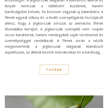
közönséget. A jégkorszak világában a különböző állatok és
lények nemcsak a túlélésért küzdenek, hanem
barátságokat kötnek, és közösen vágynak új kalandokra. A
filmek egyedi stílusa és a kiváló szereplőgárda hozzájárult
ahhoz, hogy a jégkorszak sorozat az animációs filmek
élvonalába kerüljön. A jégkorszak szereplői nem csupán
vicces karakterek, hanem mindegyikük saját történettel és
személyiséggel rendelkezik. A filmek során a nézők
megismerhetik a jégkorszak világának különböző
aspektusait, az állatok közötti interakciókat és a barátság…
TOVÁBB