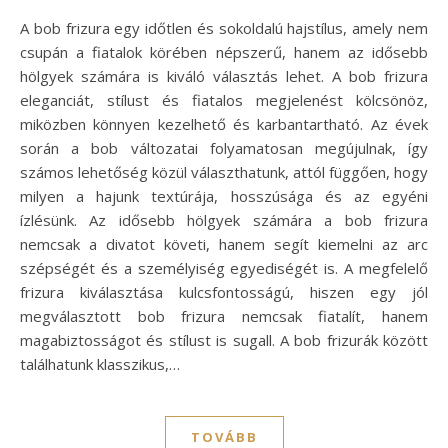
A bob frizura egy időtlen és sokoldalú hajstílus, amely nem
csupán a fiatalok körében népszerű, hanem az idősebb
hölgyek számára is kiváló választás lehet. A bob frizura
eleganciát, stílust és fiatalos megjelenést kölcsönöz,
miközben könnyen kezelhető és karbantartható. Az évek
során a bob változatai folyamatosan megújulnak, így
számos lehetőség közül választhatunk, attól függően, hogy
milyen a hajunk textúrája, hosszúsága és az egyéni
ízlésünk. Az idősebb hölgyek számára a bob frizura
nemcsak a divatot követi, hanem segít kiemelni az arc
szépségét és a személyiség egyediségét is. A megfelelő
frizura kiválasztása kulcsfontosságú, hiszen egy jól
megválasztott bob frizura nemcsak fiatalít, hanem
magabiztosságot és stílust is sugall. A bob frizurák között
találhatunk klasszikus,…
TOVÁBB