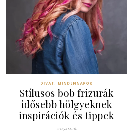
,
DIVAT
MINDENNAPOK
Stílusos bob frizurák
idősebb hölgyeknek
inspirációk és tippek
2025.02.16.