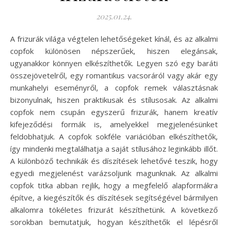
2025.01.24.
A frizurák világa végtelen lehetőségeket kínál, és az alkalmi
copfok különösen népszerűek, hiszen elegánsak,
ugyanakkor könnyen elkészíthetők. Legyen szó egy baráti
összejövetelről, egy romantikus vacsoráról vagy akár egy
munkahelyi eseményről, a copfok remek választásnak
bizonyulnak, hiszen praktikusak és stílusosak. Az alkalmi
copfok nem csupán egyszerű frizurák, hanem kreatív
kifejeződési formák is, amelyekkel megjelenésünket
feldobhatjuk. A copfok sokféle variációban elkészíthetők,
így mindenki megtalálhatja a saját stílusához leginkább illőt.
A különböző technikák és díszítések lehetővé teszik, hogy
egyedi megjelenést varázsoljunk magunknak. Az alkalmi
copfok titka abban rejlik, hogy a megfelelő alapformákra
építve, a kiegészítők és díszítések segítségével bármilyen
alkalomra tökéletes frizurát készíthetünk. A következő
sorokban bemutatjuk, hogyan készíthetők el lépésről