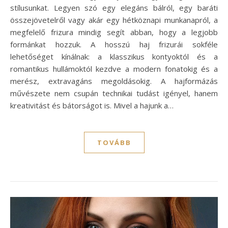
stílusunkat. Legyen szó egy elegáns bálról, egy baráti
összejövetelről vagy akár egy hétköznapi munkanapról, a
megfelelő frizura mindig segít abban, hogy a legjobb
formánkat hozzuk. A hosszú haj frizurái sokféle
lehetőséget kínálnak: a klasszikus kontyoktól és a
romantikus hullámoktól kezdve a modern fonatokig és a
merész, extravagáns megoldásokig. A hajformázás
művészete nem csupán technikai tudást igényel, hanem
kreativitást és bátorságot is. Mivel a hajunk a…
TOVÁBB