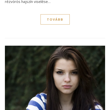
rézvörös hajszín viselése…
TOVÁBB