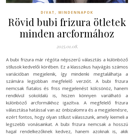
,
DIVAT
MINDENNAPOK
Rövid bubi frizura ötletek
minden arcformához
2025.01.08.
A bubi frizura már régóta népszerű választás a különböző
stílusok kedvelői körében. Ez a klasszikus hajvágás számos
variációban megjelenik, így mindenki megtalálhatja a
számára legjobban megfelelő verziót. A bubi frizura
nemcsak fiatalos és friss megjelenést kölcsönöz, hanem
rendkívül sokoldalú is, hiszen könnyen variálható a
különböző arcformákhoz igazítva. A megfelelő frizura
választása hatással van az önbizalomra és a megjelenésre,
ezért fontos, hogy olyan stílust válasszunk, amely kiemeli a
legszebb vonásainkat. A bubi frizura nemcsak a hosszú
hajjal rendelkezőknek kedvez, hanem azoknak is, akik