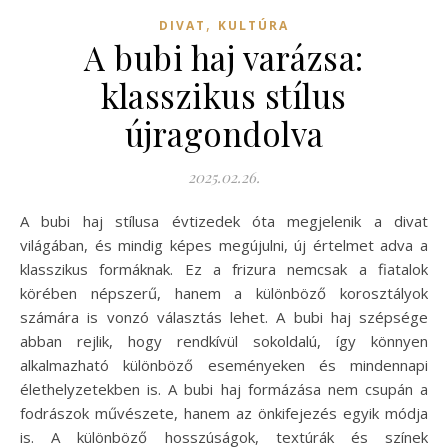
,
DIVAT
KULTÚRA
A bubi haj varázsa:
klasszikus stílus
újragondolva
2025.02.26.
A bubi haj stílusa évtizedek óta megjelenik a divat
világában, és mindig képes megújulni, új értelmet adva a
klasszikus formáknak. Ez a frizura nemcsak a fiatalok
körében népszerű, hanem a különböző korosztályok
számára is vonzó választás lehet. A bubi haj szépsége
abban rejlik, hogy rendkívül sokoldalú, így könnyen
alkalmazható különböző eseményeken és mindennapi
élethelyzetekben is. A bubi haj formázása nem csupán a
fodrászok művészete, hanem az önkifejezés egyik módja
is. A különböző hosszúságok, textúrák és színek