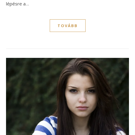
lépésre a…
TOVÁBB