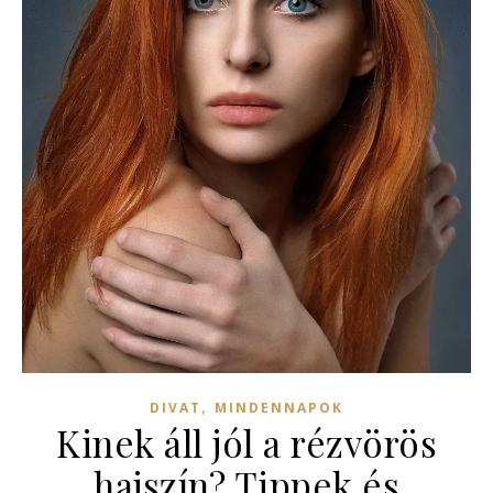
,
DIVAT
MINDENNAPOK
Kinek áll jól a rézvörös
hajszín? Tippek és