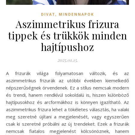
,
DIVAT
MINDENNAPOK
Aszimmetrikus frizura
tippek és trükkök minden
hajtípushoz
2025.01.15.
A frizurák világa folyamatosan változik, és az
aszimmetrikus frizurák az utóbbi években kiemelkedő
népszerűségnek örvendenek. Ez a stílus nemcsak modern
és trendi, hanem rendkívül sokoldalú is, hiszen különböző
hajtípusokhoz és arcformákhoz is könnyen igazítható. Az
aszimmetrikus frizura lehet a tökéletes választás, ha valaki
meg szeretné újítani a megjelenését, vagy egyszerűen
csak ki szeretné próbálni az új trendeket. Ezek a frizurák
nemcsak fiatalos megjelenést kölcsönöznek, hanem