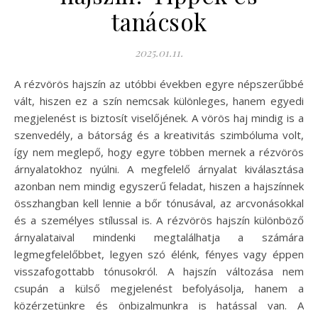
tanácsok
2025.01.11.
A rézvörös hajszín az utóbbi években egyre népszerűbbé
vált, hiszen ez a szín nemcsak különleges, hanem egyedi
megjelenést is biztosít viselőjének. A vörös haj mindig is a
szenvedély, a bátorság és a kreativitás szimbóluma volt,
így nem meglepő, hogy egyre többen mernek a rézvörös
árnyalatokhoz nyúlni. A megfelelő árnyalat kiválasztása
azonban nem mindig egyszerű feladat, hiszen a hajszínnek
összhangban kell lennie a bőr tónusával, az arcvonásokkal
és a személyes stílussal is. A rézvörös hajszín különböző
árnyalataival mindenki megtalálhatja a számára
legmegfelelőbbet, legyen szó élénk, fényes vagy éppen
visszafogottabb tónusokról. A hajszín változása nem
csupán a külső megjelenést befolyásolja, hanem a
közérzetünkre és önbizalmunkra is hatással van. A