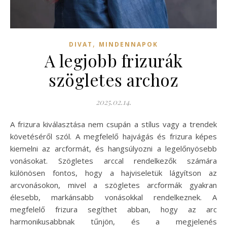
,
DIVAT
MINDENNAPOK
A legjobb frizurák
szögletes archoz
2025.02.14.
A frizura kiválasztása nem csupán a stílus vagy a trendek
követéséről szól. A megfelelő hajvágás és frizura képes
kiemelni az arcformát, és hangsúlyozni a legelőnyösebb
vonásokat. Szögletes arccal rendelkezők számára
különösen fontos, hogy a hajviseletük lágyítson az
arcvonásokon, mivel a szögletes arcformák gyakran
élesebb, markánsabb vonásokkal rendelkeznek. A
megfelelő frizura segíthet abban, hogy az arc
harmonikusabbnak tűnjön, és a megjelenés