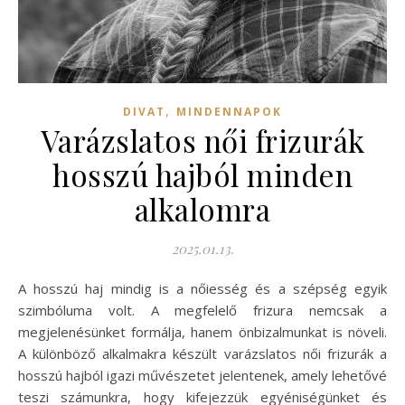
,
DIVAT
MINDENNAPOK
Varázslatos női frizurák
hosszú hajból minden
alkalomra
2025.01.13.
A hosszú haj mindig is a nőiesség és a szépség egyik
szimbóluma volt. A megfelelő frizura nemcsak a
megjelenésünket formálja, hanem önbizalmunkat is növeli.
A különböző alkalmakra készült varázslatos női frizurák a
hosszú hajból igazi művészetet jelentenek, amely lehetővé
teszi számunkra, hogy kifejezzük egyéniségünket és