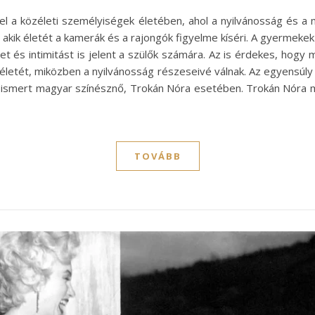
al el a közéleti személyiségek életében, ahol a nyilvánosság és
kik életét a kamerák és a rajongók figyelme kíséri. A gyermekek
t és intimitást is jelent a szülők számára. Az is érdekes, hogy 
letét, miközben a nyilvánosság részeseivé válnak. Az egyensúl
ismert magyar színésznő, Trokán Nóra esetében. Trokán Nóra m
TOVÁBB