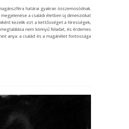
 a magánszféra határai gyakran összemosódnak.
 megjelenése a családi életben új dimenziókat
miként kezelik ezt a kettősséget a hírességek,
y megtalálása nem könnyű feladat, és érdemes
int anya: a család és a magánélet fontossága