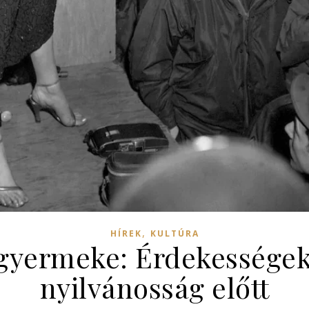
,
HÍREK
KULTÚRA
gyermeke: Érdekességek 
nyilvánosság előtt