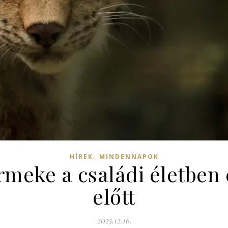
,
HÍREK
MINDENNAPOK
meke a családi életben 
előtt
2025.12.16.