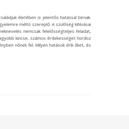
aládjuk életében is jelentős hatással bírnak.
yelemre méltó szereplő. A szülőség kihívásai
knevelés nemcsak felelősségteljes feladat,
gnagyobb kincse, számos érdekességet hordoz
nyben nőnek fel. Milyen hatások érik őket, és