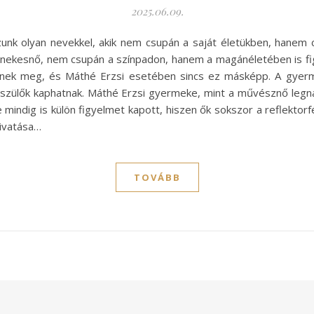
2025.06.09.
nk olyan nevekkel, akik nem csupán a saját életükben, hanem cs
nekesnő, nem csupán a színpadon, hanem a magánéletében is fig
nek meg, és Máthé Erzsi esetében sincs ez másképp. A gyerme
 szülők kaphatnak. Máthé Erzsi gyermeke, mint a művésznő le
indig is külön figyelmet kapott, hiszen ők sokszor a reflektorfé
hivatása…
TOVÁBB