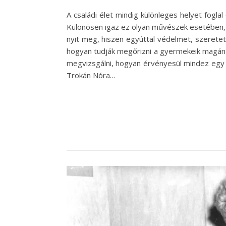
A családi élet mindig különleges helyet fogl
Különösen igaz ez olyan művészek esetében, a
nyit meg, hiszen egyúttal védelmet, szeretete
hogyan tudják megőrizni a gyermekeik magáné
megvizsgálni, hogyan érvényesül mindez egy 
Trokán Nóra…