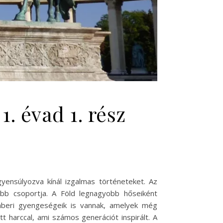
. évad 1. rész
yensúlyozva kínál izgalmas történeteket. Az
bb csoportja. A Föld legnagyobb hőseiként
mberi gyengeségeik is vannak, amelyek még
t harccal, ami számos generációt inspirált. A