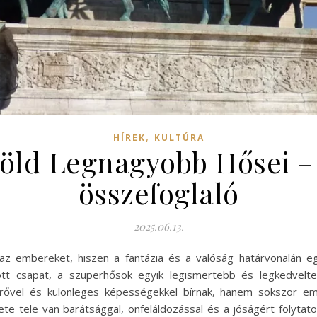
,
HÍREK
KULTÚRA
öld Legnagyobb Hősei – 1
összefoglaló
2025.06.13.
az embereket, hiszen a fantázia és a valóság határvonalán eg
ott csapat, a szuperhősök egyik legismertebb és legkedvelte
rővel és különleges képességekkel bírnak, hanem sokszor e
te tele van barátsággal, önfeláldozással és a jóságért folytatot