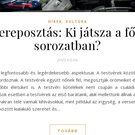
,
HÍREK
KULTÚRA
ereposztás: Ki játsza a f
sorozatban?
2025.03.01.
 legfontosabb és legérdekesebb aspektusai. A testvérek közöt
ordoznak. A testvérek együtt nőnek fel, megosztják örömeiket és
bbi életüket is. A testvéri kötelékek nem csupán a családi
Sok esetben a testvérek az első barátaink, akik mellettünk állnak 
akran tele vannak kihívásokkal, mint például az irigység, a ver
között kialakuló szeretet és…
TOVÁBB