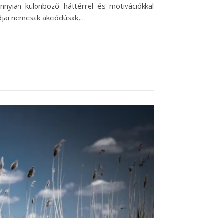
nyian különböző háttérrel és motivációkkal
djai nemcsak akciódúsak,…