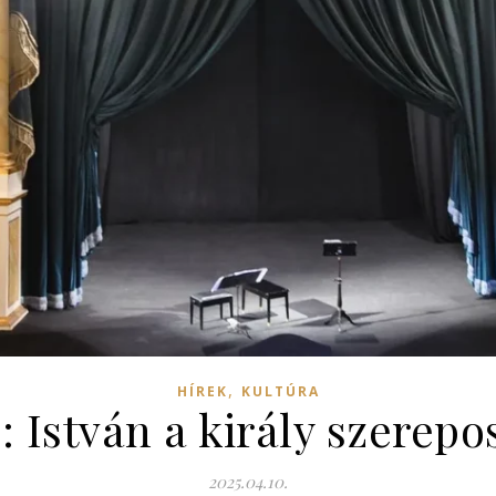
,
HÍREK
KULTÚRA
 István a király szerepo
2025.04.10.