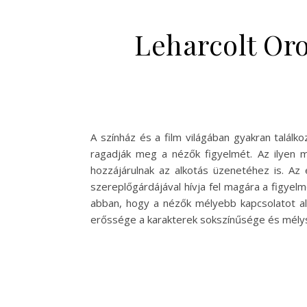
Leharcolt Oro
A színház és a film világában gyakran talál
ragadják meg a nézők figyelmét. Az ilyen 
hozzájárulnak az alkotás üzenetéhez is. Az
szereplőgárdájával hívja fel magára a figye
abban, hogy a nézők mélyebb kapcsolatot ala
erőssége a karakterek sokszínűsége és mély