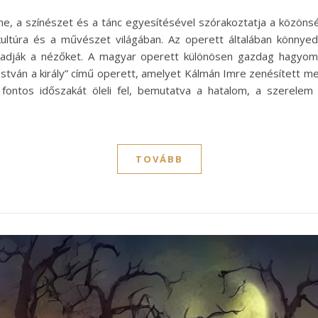
ne, a színészet és a tánc egyesítésével szórakoztatja a közönsé
ultúra és a művészet világában. Az operett általában könnyed
adják a nézőket. A magyar operett különösen gazdag hagyomá
tván a király” című operett, amelyet Kálmán Imre zenésített me
tos időszakát öleli fel, bemutatva a hatalom, a szerelem és
TOVÁBB