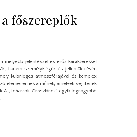
 a főszereplők
em mélyebb jelentéssel és erős karakterekkel
ják, hanem személyiségük és jellemük révén
amely különleges atmoszférájával és komplex
rozó elemei ennek a műnek, amelyek segítenek
ik A „Leharcolt Oroszlánok” egyik legnagyobb
x…