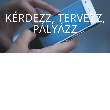
KÉRDEZZ, TERVEZZ,
PÁLYÁZZ