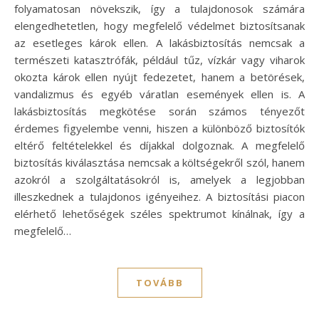
folyamatosan növekszik, így a tulajdonosok számára
elengedhetetlen, hogy megfelelő védelmet biztosítsanak
az esetleges károk ellen. A lakásbiztosítás nemcsak a
természeti katasztrófák, például tűz, vízkár vagy viharok
okozta károk ellen nyújt fedezetet, hanem a betörések,
vandalizmus és egyéb váratlan események ellen is. A
lakásbiztosítás megkötése során számos tényezőt
érdemes figyelembe venni, hiszen a különböző biztosítók
eltérő feltételekkel és díjakkal dolgoznak. A megfelelő
biztosítás kiválasztása nemcsak a költségekről szól, hanem
azokról a szolgáltatásokról is, amelyek a legjobban
illeszkednek a tulajdonos igényeihez. A biztosítási piacon
elérhető lehetőségek széles spektrumot kínálnak, így a
megfelelő…
TOVÁBB